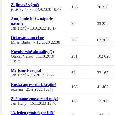
Zajímavé výročí
156
70 338
jaroslav fiala
-
22.9.2020 10:47
Ano, bude hůř - nápady,
návody
89
33 252
Jan Tichý
-
13.9.2022 10:17
Očkování ano či ne
262
63 202
Milan Bárta
-
7.12.2020 22:08
Novoborské aktuality (2)
Otakar Válek
-
11.10.2019
281
102 620
13:18
My jsme Evropa!
62
33 167
Jan Tichý
-
7.5.2012 14:27
Ruská agrese na Ukrajině
198
41 463
růženín
-
25.2.2022 12:44
Začínáme znova = od nuly!
148
17 284
Jan Tichý
-
16.1.2023 13:46
13. leden (=pátek) se blíží