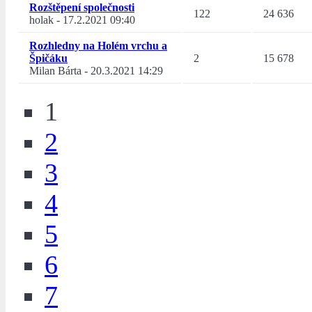
Rozštěpení společnosti
122
24 636
holak
-
17.2.2021 09:40
Rozhledny na Holém vrchu a
Špičáku
2
15 678
Milan Bárta
-
20.3.2021 14:29
1
2
3
4
5
6
7