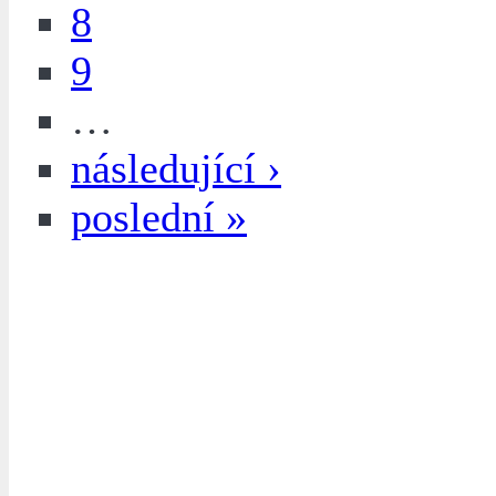
8
9
…
následující ›
poslední »