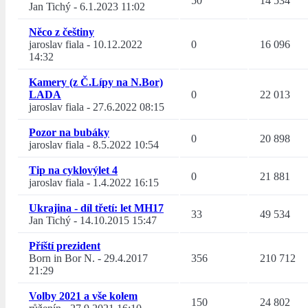
50
14 534
Jan Tichý
-
6.1.2023 11:02
Něco z češtiny
jaroslav fiala
-
10.12.2022
0
16 096
14:32
Kamery (z Č.Lípy na N.Bor)
LADA
0
22 013
jaroslav fiala
-
27.6.2022 08:15
Pozor na bubáky
0
20 898
jaroslav fiala
-
8.5.2022 10:54
Tip na cyklovýlet 4
0
21 881
jaroslav fiala
-
1.4.2022 16:15
Ukrajina - díl třetí: let MH17
33
49 534
Jan Tichý
-
14.10.2015 15:47
Příští prezident
Born in Bor N.
-
29.4.2017
356
210 712
21:29
Volby 2021 a vše kolem
150
24 802