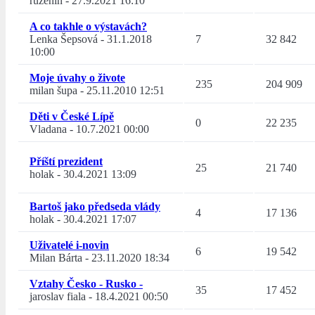
růženín
-
27.9.2021 16:10
A co takhle o výstavách?
Lenka Šepsová
-
31.1.2018
7
32 842
10:00
Moje úvahy o živote
235
204 909
milan šupa
-
25.11.2010 12:51
Děti v České Lípě
0
22 235
Vladana
-
10.7.2021 00:00
Příští prezident
25
21 740
holak
-
30.4.2021 13:09
Bartoš jako předseda vlády
4
17 136
holak
-
30.4.2021 17:07
Uživatelé i-novin
6
19 542
Milan Bárta
-
23.11.2020 18:34
Vztahy Česko - Rusko -
35
17 452
jaroslav fiala
-
18.4.2021 00:50