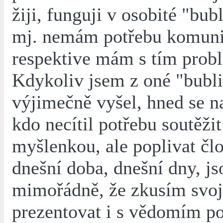
žiji, funguji v osobité "bub
mj. nemám potřebu komuni
respektive mám s tím probl
Kdykoliv jsem z oné "bubli
výjimečně vyšel, hned se n
kdo necítil potřebu soutěžit
myšlenkou, ale poplivat čl
dnešní doba, dnešní dny, js
mimořádně, že zkusím svoj
prezentovat i s vědomím pop