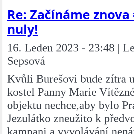
Re: Začínáme znova 
nuly!
16. Leden 2023 - 23:48 | L
Sepsová
Kvůli Burešovi bude zítra 
kostel Panny Marie Vítězn
objektu nechce,aby bylo Pr
Jezulátko zneužito k předv
kampani a vyvolávání nenáv