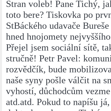
Stran voleb! Pane Tichý, ja
toto bere? Tiskovka po prv
StBáckého udavače Bureše 
hned hnojomety nejvyššího
Přejel jsem sociální sítě, t
stručně! Petr Pavel: komuni
rozvědčík, bude mobilizova
naše syny pošle válčit na s
vyhostí, důchodcům vezme
atd.atd. Pokud to napíšu já