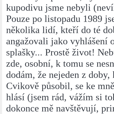
kupodivu jsme nebyli (nevím
Pouze po listopadu 1989 j
několika lidí, kteří do té d
angažovali jako vyhlášení op
splašky... Prostě život! Ne
zde, osobní, k tomu se nes
dodám, že nejeden z doby,
Cvikově působil, se ke mně 
hlásí (jsem rád, vážím si to
dokonce mě navštěvují, pr