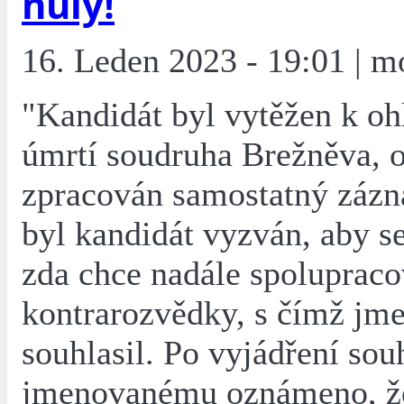
nuly!
16. Leden 2023 - 19:01 | m
"Kandidát byl vytěžen k o
úmrtí soudruha Brežněva, 
zpracován samostatný zázn
byl kandidát vyzván, aby se
zda chce nadále spolupraco
kontrarozvědky, s čímž jm
souhlasil. Po vyjádření sou
jmenovanému oznámeno, že