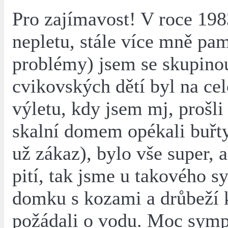
Pro zajímavost! V roce 198
nepletu, stále více mně pa
problémy) jsem se skupino
cvikovských dětí byl na c
výletu, kdy jsem mj, prošli
skalní domem opékali buřty
už zákaz), bylo vše super, a
pití, tak jsme u takového 
domku s kozami a drůbeží
požádali o vodu. Moc symp