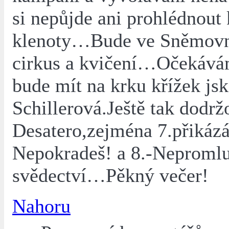
si nepůjde ani prohlédnout
klenoty…Bude ve Sněmovn
cirkus a kvičení…Očekává
bude mít na krku křížek js
Schillerová.Ještě tak dodrž
Desatero,zejména 7.přikázá
Nepokradeš! a 8.-Nepromlu
svědectví…Pěkný večer!
Nahoru