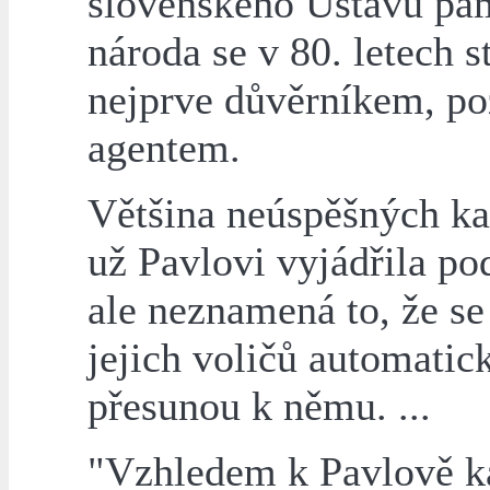
slovenského Ústavu pa
národa se v 80. letech s
nejprve důvěrníkem, po
agentem.
Většina neúspěšných ka
už Pavlovi vyjádřila po
ale neznamená to, že se
jejich voličů automatic
přesunou k němu. ...
"Vzhledem k Pavlově ka