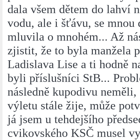
dala všem dětem do lahví 
vodu, ale i šťávu, se mnou 
mluvila o mnohém... Až ná
zjistit, že to byla manžela 
Ladislava Lise a ti hodně 
byli příslušníci StB... Pro
následně kupodivu neměli,
výletu stále žije, může potv
já jsem u tehdejšího předs
cvikovského KSČ musel vys