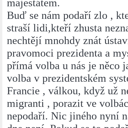
majestátem.
Buď se nám podaří zlo , kte
straší lidi,kteří zhusta nezn
nechtějí mnohdy znát ústav
pravomoci prezidenta a mys
přímá volba u nás je něco 
volba v prezidentském sys
Francie , válkou, když už 
migranti , porazit ve volbá
nepodaří. Nic jiného nyní 