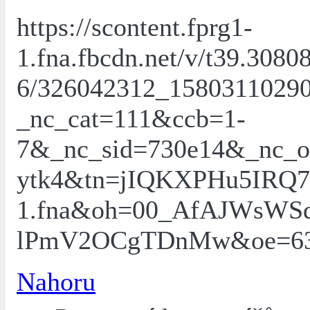
https://scontent.fprg1-
1.fna.fbcdn.net/v/t39.3080
6/326042312_1580311029
_nc_cat=111&ccb=1-
7&_nc_sid=730e14&_nc
ytk4&tn=jIQKXPHu5IRQ7T
1.fna&oh=00_AfAJWsWSd
lPmV2OCgTDnMw&oe=6
Nahoru