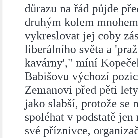
důrazu na řád půjde pře
druhým kolem mnohem
vykreslovat jej coby zá
liberálního světa a 'pra
kavárny'," míní Kopeče
Babišovu výchozí pozic
Zemanovi před pěti lety
jako slabší, protože se
spoléhat v podstatě jen 
své příznivce, organizač