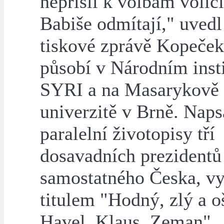
nepřišli k volbám voliči
Babiše odmítají," uvedl
tiskové zprávě Kopeček
působí v Národním inst
SYRI a na Masarykově
univerzitě v Brně. Naps
paralelní životopisy tří
dosavadních prezidentů
samostatného Česka, vy
titulem "Hodný, zlý a o
Havel, Klaus, Zeman".