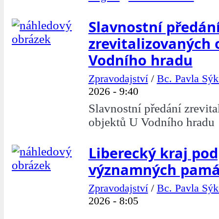
Slavnostní předán
zrevitalizovaných 
Vodního hradu
Zpravodajství
/
Bc. Pavla Sýk
2026 - 9:40
Slavnostní předání zrevit
objektů U Vodního hradu
Liberecký kraj po
významných pamá
Zpravodajství
/
Bc. Pavla Sýk
2026 - 8:05