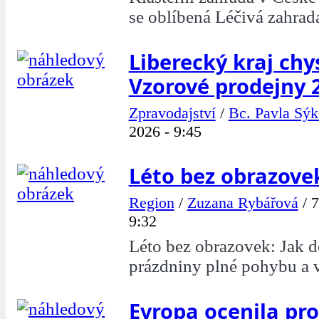
se oblíbená Léčivá zahrad
Liberecký kraj chy
Vzorové prodejny 
Zpravodajství
/
Bc. Pavla Sýk
2026 - 9:45
Léto bez obrazovek
Region
/
Zuzana Rybářová
/
7
9:32
Léto bez obrazovek: Jak d
prázdniny plné pohybu a 
Evropa ocenila pro