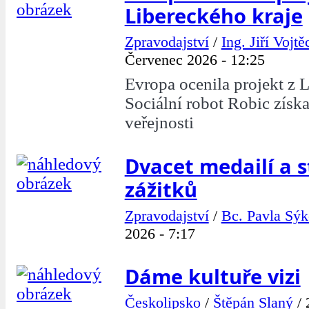
Libereckého kraje
Zpravodajství
/
Ing. Jiří Vojtě
Červenec 2026 - 12:25
Evropa ocenila projekt z L
Sociální robot Robic získ
veřejnosti
Dvacet medailí a 
zážitků
Zpravodajství
/
Bc. Pavla Sýk
2026 - 7:17
Dáme kultuře vizi
Českolipsko
/
Štěpán Slaný
/