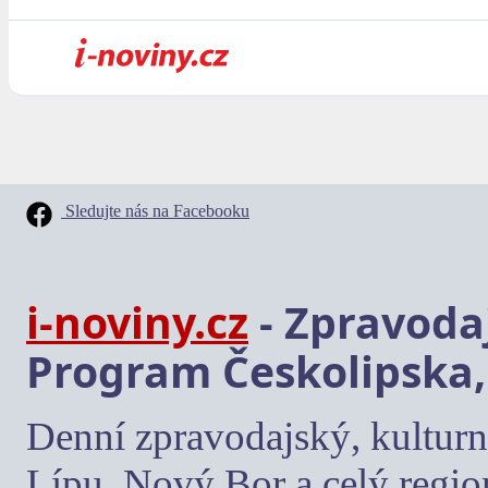
Sledujte nás na Facebooku
i-noviny.cz
- Zpravodaj
Program Českolipska,
Denní zpravodajský, kulturn
Lípu, Nový Bor a celý regio