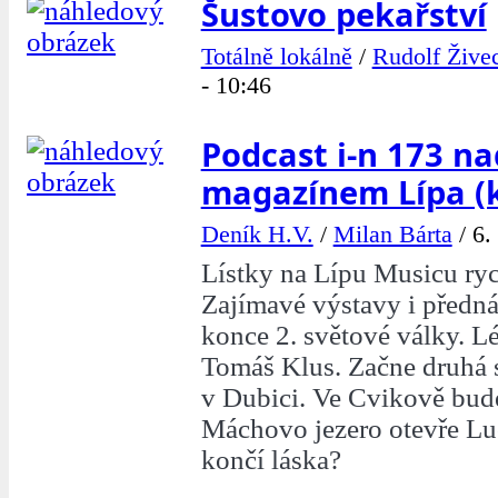
Šustovo pekařství
Totálně lokálně
/
Rudolf Žive
- 10:46
Podcast i-n 173 na
magazínem Lípa (
Deník H.V.
/
Milan Bárta
/
6.
Lístky na Lípu Musicu ryc
Zajímavé výstavy i předn
konce 2. světové války. Lé
Tomáš Klus. Začne druhá 
v Dubici. Ve Cvikově bud
Máchovo jezero otevře Luc
končí láska?