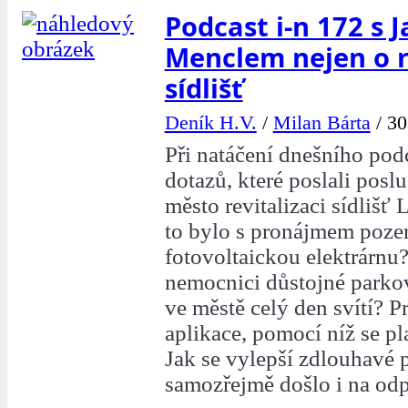
Podcast i-n 172 s
Menclem nejen o r
sídlišť
Deník H.V.
/
Milan Bárta
/
30
Při natáčení dnešního podc
dotazů, které poslali posl
město revitalizaci sídlišť 
to bylo s pronájmem poz
fotovoltaickou elektrárnu
nemocnici důstojné parkov
ve městě celý den svítí? P
aplikace, pomocí níž se pl
Jak se vylepší zdlouhavé
samozřejmě došlo i na odp