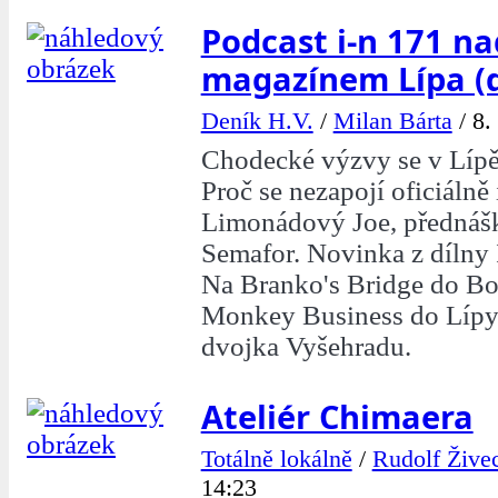
Podcast i-n 171 na
magazínem Lípa (
Deník H.V.
/
Milan Bárta
/
8.
Chodecké výzvy se v Lípě 
Proč se nezapojí oficiálně 
Limonádový Joe, přednášk
Semafor. Novinka z dílny
Na Branko's Bridge do Bo
Monkey Business do Lípy
dvojka Vyšehradu.
Ateliér Chimaera
Totálně lokálně
/
Rudolf Žive
14:23