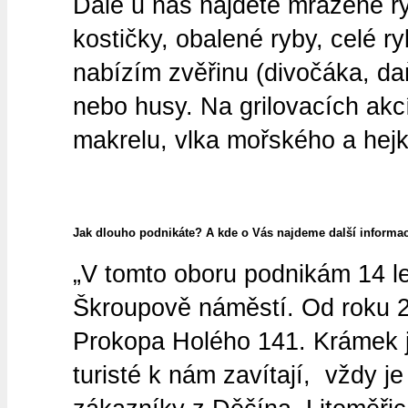
Dále u nás najdete mražené ryby
kostičky, obalené ryby, celé r
nabízím zvěřinu (divočáka, da
nebo husy. Na grilovacích akc
makrelu, vlka mořského a hejk
Jak dlouho podnikáte? A kde o Vás najdeme další informa
„V tomto oboru podnikám 14 le
Škroupově náměstí. Od roku 20
Prokopa Holého 141. Krámek je
turisté k nám zavítají, vždy j