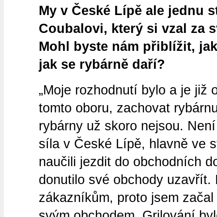
My v České Lípě ale jednu
Coubalovi, který si vzal za s
Mohl byste nám přiblížit, j
jak se rybárně daří?
„Moje rozhodnutí bylo a je již
tomto oboru, zachovat rybárn
rybárny už skoro nejsou. Není 
síla v České Lípě, hlavně ve s
naučili jezdit do obchodních 
donutilo své obchody uzavřít. 
zákazníkům, proto jsem začal g
svým obchodem. Grilování bylo