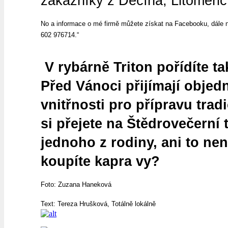
zákazníky z Děčína, Litoměřic
No a informace o mé firmě můžete získat na Facebooku, dále 
602 976714.“
V rybárně Triton pořídíte t
Před Vánoci přijímají obj
vnitřnosti pro přípravu tradičn
si přejete na Štědrovečern
jednoho z rodiny, ani to nen
koupíte kapra vy?
Foto: Zuzana Haneková
Text: Tereza Hrušková, Totálně lokálně