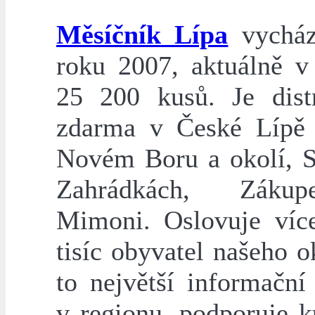
Měsíčník Lípa
vycház
roku 2007, aktuálně v
25 200 kusů. Je dist
zdarma v České Lípě 
Novém Boru a okolí, St
Zahrádkách, Záku
Mimoni. Oslovuje víc
tisíc obyvatel našeho o
to největší informačn
v regionu, podporuje k