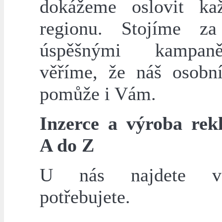
dokážeme oslovit ka
regionu. Stojíme z
úspěšnými kampa
věříme, že náš osobní
pomůže i Vám.
Inzerce a výroba re
A do Z
U nás najdete v
potřebujete.