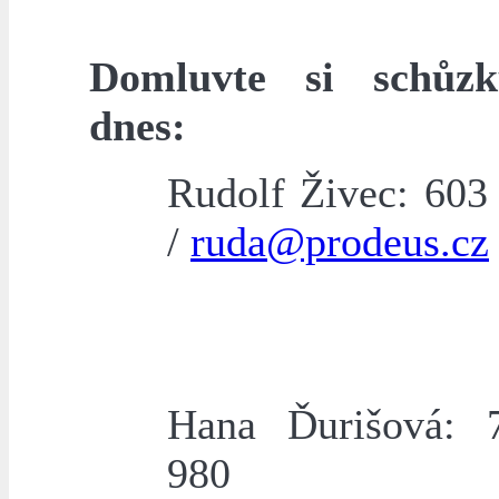
Domluvte si schůzk
dnes:
Rudolf Živec: 603
/
ruda@prodeus.cz
Hana Ďurišová: 
980