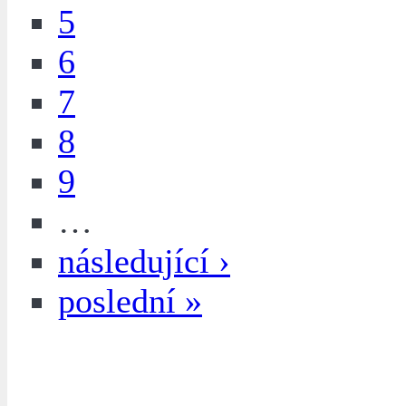
5
6
7
8
9
…
následující ›
poslední »