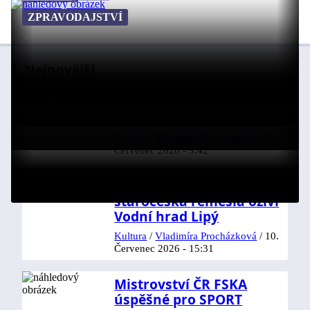
ZPRAVODAJSTVÍ
Nejnovější
Varieté Krhut zavítá na
Vodní hrad Lipý
Kultura
/
Vladimíra Procházková
/
23.
Červenec 2026 - 9:42
Pohádky, kouzla i
staročeská řemesla oživí
Vodní hrad Lipý
Kultura
/
Vladimíra Procházková
/
10.
Červenec 2026 - 15:31
Mistrovství ČR FSKA
úspěšné pro SPORT