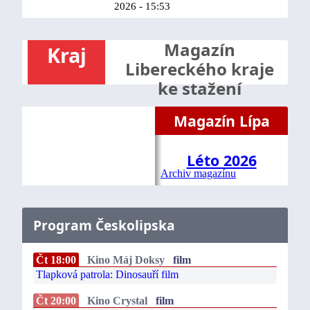
2026 - 15:53
Magazín
Kraj
Libereckého kraje
ke stažení
Magazín Lípa
Léto 2026
Archiv magazínu
Program Českolipska
Čt 18:00
Kino Máj Doksy
film
Tlapková patrola: Dinosauří film
Čt 20:00
Kino Crystal
film