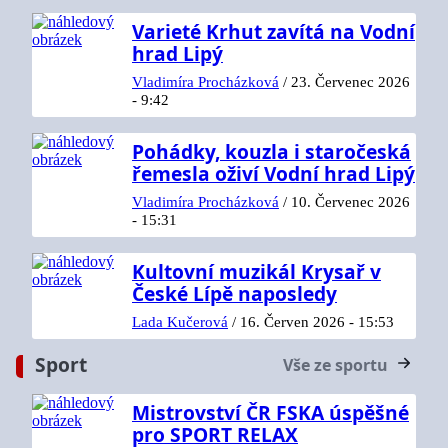
Varieté Krhut zavítá na Vodní
hrad Lipý
Vladimíra Procházková
/
23. Červenec 2026
- 9:42
Pohádky, kouzla i staročeská
řemesla oživí Vodní hrad Lipý
Vladimíra Procházková
/
10. Červenec 2026
- 15:31
Kultovní muzikál Krysař v
České Lípě naposledy
Lada Kučerová
/
16. Červen 2026 - 15:53
Sport
Vše ze sportu
Mistrovství ČR FSKA úspěšné
pro SPORT RELAX