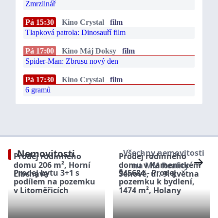
Zmrzlinář
Pá 15:30
Kino Crystal
film
Tlapková patrola: Dinosauří film
Pá 17:00
Kino Máj Doksy
film
Spider-Man: Zbrusu nový den
Pá 17:30
Kino Crystal
film
6 gramů
Nemovitosti
Všechny nemovitosti
Prodej rodinného
Prodej rodinného
domu 206 m², Horní
domu v Kamenickém
na MM Reality
Prodej bytu 3+1 s
945684 - Prodej
Libchava
Šenově, ul. 9. května
podílem na pozemku
pozemku k bydlení,
v Litoměřicích
1474 m², Holany