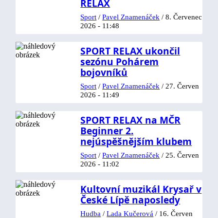
RELAX
Sport
/
Pavel Znamenáček
/
8. Červenec
2026 - 11:48
SPORT RELAX ukončil
sezónu Pohárem
bojovníků
Sport
/
Pavel Znamenáček
/
27. Červen
2026 - 11:49
SPORT RELAX na MČR
Beginner 2.
nejúspěšnějším klubem
Sport
/
Pavel Znamenáček
/
25. Červen
2026 - 11:02
Kultovní muzikál Krysař v
České Lípě naposledy
Hudba
/
Lada Kučerová
/
16. Červen