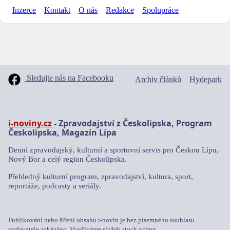
Inzerce
Kontakt
O nás
Redakce
Spolupráce
Sledujte nás na Facebooku
Archiv článků
Hydepark
i-noviny.cz
- Zpravodajství z Českolipska, Program
Českolipska, Magazín Lípa
Denní zpravodajský, kulturní a sportovní servis pro Českou Lípu,
Nový Bor a celý region Českolipska.
Přehledný kulturní program, zpravodajství, kultura, sport,
reportáže, podcasty a seriály.
Publikování nebo šíření obsahu i-novin je bez písemného souhlasu
vydavatele zakázáno. Využíváme služeb stock.xchng.