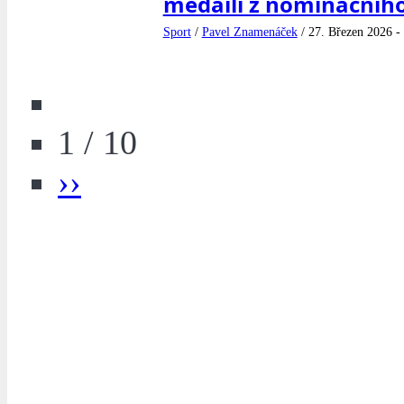
medailí z nominačního
Sport
/
Pavel Znamenáček
/
27. Březen 2026 -
1 / 10
››