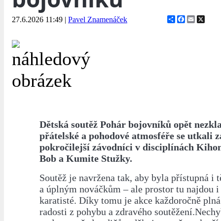
Share
Facebook
Email
X
27.6.2026 11:49
|
Pavel Znamenáček
Dětská soutěž Pohár bojovníků opět nezkl
přátelské a pohodové atmosféře se utkali za
pokročilejší závodníci v disciplínách Kih
Bob a Kumite Stužky.
Soutěž je navržena tak, aby byla přístupná i
a úplným nováčkům – ale prostor tu najdou i 
karatisté. Díky tomu je akce každoročně plná
radosti z pohybu a zdravého soutěžení.Nechy