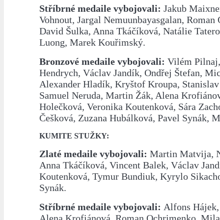
Stříbrné medaile vybojovali:
Jakub Maixne
Vohnout, Jargal Nemuunbayasgalan, Roman 
David Šulka, Anna Tkáčíková, Natálie Tater
Luong, Marek Kouřimský.
Bronzové medaile vybojovali:
Vilém Pilnaj
Hendrych, Václav Jandík, Ondřej Štefan, Mi
Alexander Hladík, Kryštof Kroupa, Stanislav
Samuel Neruda, Martin Žák, Alena Krofiáno
Holečková, Veronika Koutenková, Sára Zach
Češková, Zuzana Hubálková, Pavel Synák, Ma
KUMITE STUŽKY:
Zlaté medaile vybojovali:
Martin Matvija, 
Anna Tkáčíková, Vincent Balek, Václav Jand
Koutenková, Tymur Bundiuk, Kyrylo Sikacho
Synák.
Stříbrné medaile vybojovali:
Alfons Hájek,
Alena Krofiánová, Roman Ochrimenko, Mila