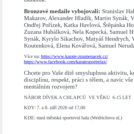
Bronzové medaile vybojovali:
Stanislav Ha
Makarov, Alexander Hladík, Martin Synák, V
Ondřej Pořízek, Katka Havlová, Štěpánka Ho
Zuzana Hubálková, Nela Kopecká, Samuel Hl
Synák, Kyrylo Sikachov, Matyáš Hendrych, 
Koutenková, Elena Kovářová, Samuel Neruda
Více na:
https://www.karate-znamenacek.cz/
https://www.facebook.com/karatesportrelax/
Chcete pro Vaše dítě smysluplnou aktivitu, k
disciplínu, respekt, práci s tělem, a navíc vš
mentálním rozvojem?
NÁBOR DÍVEK A CHLAPCŮ VE VĚKU 6-15 LET
KDY: 7. a 8. září 2026 od 17,00
KDE: stará městská sportovní hala (Wedrichova ul.)