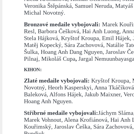
Veronika Štěpánská, Samuel Neruda, Matyáš
Michal Novotný.
Bronzové medaile vybojovali:
Marek Kouři
Resl, Barbora Češková, Hai Anh Luong, Ann
Stela Hájková, Kryštof Kroupa, Emil Hájek, 
Matěj Kopecký, Sára Zachovová, Natálie Tat
Šulka, Hoang Anh Dang Nguyen, Jaroslav Če
Pilnaj, Mikoláš Cupa
,
Jargal Nemuunbayasga
KIHON:
Zlaté medaile vybojovali:
Kryštof Kroupa, 
Novotný, Heorh Kasperskyi, Anna Tkáčíková
Baleková, Alfons Hájek, Jakub Maixner, Ver
Hoang Anh Nguyen.
Stříbrné medaile vybojovali:
Jáchym Sláma,
Marek Vohnout, Alena Krofiánová, Hai Anh
Kouřimský, Jaroslav Češka, Sára Zachovová
Bundiuk.