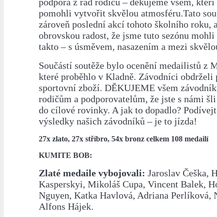
podpora z řad rodičů – děkujeme všem, kteří p
pomohli vytvořit skvělou atmosféru.Tato sou
zároveň poslední akcí tohoto školního roku
obrovskou radost, že jsme tuto sezónu mohli
takto – s úsměvem, nasazením a mezi skvělo
Součástí soutěže bylo ocenění medailistů z 
které proběhlo v Kladně. Závodníci obdrželi
sportovní zboží. DĚKUJEME všem závodník
rodičům a podporovatelům, že jste s námi šli
do cílové rovinky. A jak to dopadlo? Podívejt
výsledky našich závodníků – je to jízda!
27x zlato, 27x stříbro, 54x bronz celkem 108 medailí
KUMITE BOB:
Zlaté medaile vybojovali:
Jaroslav Češka, 
Kasperskyi, Mikoláš Cupa, Vincent Balek, 
Nguyen, Katka Havlová, Adriana Perlíková, 
Alfons Hájek.