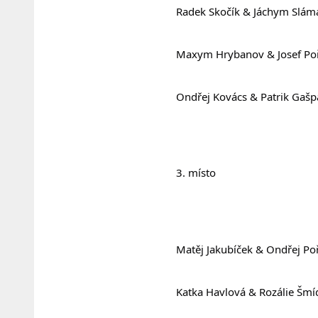
				Radek Skočík & Jáchym Slá
				Maxym Hrybanov & Josef Po
				Ondřej Kovács & Patrik Gaš
				3. místo
				Matěj Jakubíček & Ondřej P
				Katka Havlová & Rozálie Š