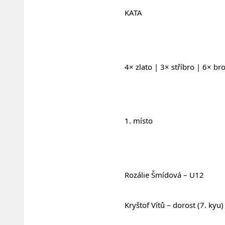
				KATA
				4× zlato | 3× stříbro | 6× br
				1. místo
				Rozálie Šmídová – U12
				Kryštof Vítů – dorost (7. kyu)