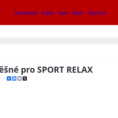
Zpravodajství
Kultura
Sport
Seriály
Únor 2026
pěšné pro SPORT RELAX
Share
Facebook
Email
X