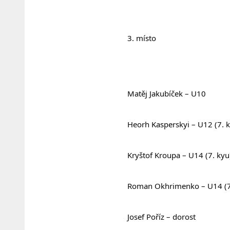
				3. místo
				Matěj Jakubíček – U10
				Heorh Kasperskyi – U12 (7. 
				Kryštof Kroupa – U14 (7. kyu
				Roman Okhrimenko – U14 (7
				Josef Poříz – dorost