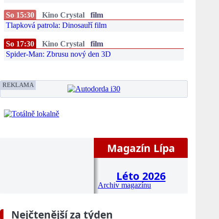
So 15:30
Kino Crystal
film
Tlapková patrola: Dinosauří film
So 17:30
Kino Crystal
film
Spider-Man: Zbrusu nový den 3D
REKLAMA
Magazín Lípa
Léto 2026
Archiv magazínu
Nejčtenější za týden