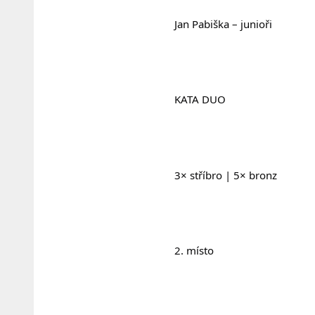
				Jan Pabiška – junioři
				KATA DUO
				3× stříbro | 5× bronz
				2. místo