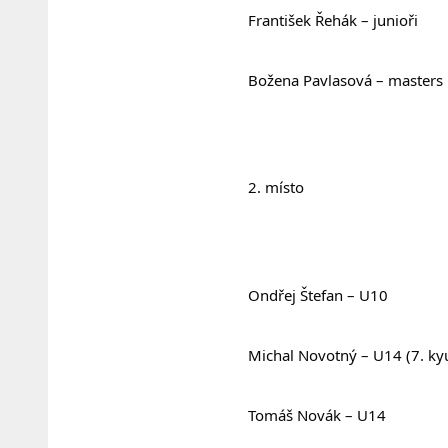
				František Řehák – junioři
				Božena Pavlasová – masters
				2. místo
				Ondřej Štefan – U10
				Michal Novotný – U14 (7. ky
				Tomáš Novák – U14