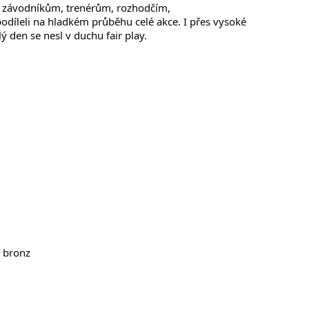
odíleli na hladkém průběhu celé akce. I přes vysoké 
ý den se nesl v duchu fair play.
2× bronz