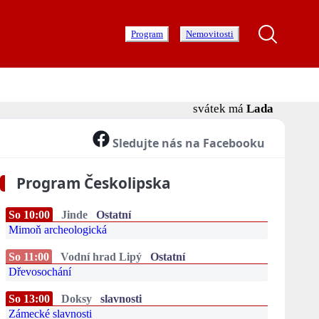
Program
Nemovitosti
svátek má
Lada
Sledujte nás na Facebooku
Program Českolipska
So 10:00
Jinde
Ostatní
Mimoň archeologická
So 11:00
Vodní hrad Lipý
Ostatní
Dřevosochání
So 13:00
Doksy
slavnosti
Zámecké slavnosti