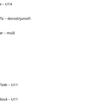
ma – U14
říz – dorost/junioři
par – muži
ořízek – U11
mídová – U11