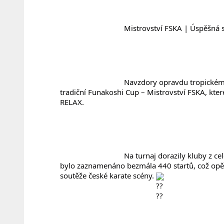
				Mistrovství FSKA | Úspěšná 
				Navzdory opravdu tropickému počasí se v sobotu 20.6. v České Lípě uskutečnil 
tradiční Funakoshi Cup – Mistrovství FSKA, kt
RELAX.
				Na turnaj dorazily kluby z celé České republiky. Od severu až po Ostravu. Celkem 
bylo zaznamenáno bezmála 440 startů, což opět 
soutěže české karate scény. 