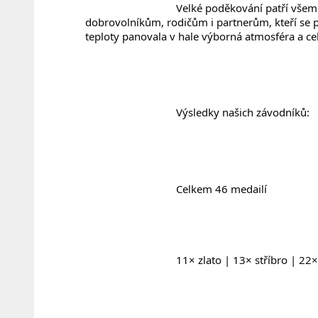
				Velké poděkování patří všem závodníkům, trenérům, rozhodčím, 
dobrovolníkům, rodičům i partnerům, kteří se p
teploty panovala v hale výborná atmosféra a cel
				Výsledky našich závodníků:
				Celkem 46 medailí
				11× zlato | 13× stříbro | 2