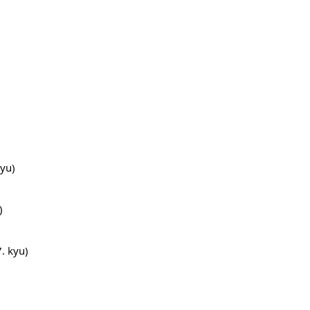
kyu)
)
. kyu)