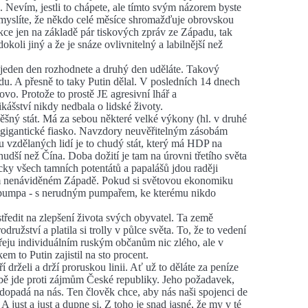
 Nevím, jestli to chápete, ale tímto svým názorem byste
si myslíte, že někdo celé měsíce shromažďuje obrovskou
akce jen na základě pár tiskových zpráv ze Západu, tak
okoli jiný a že je snáze ovlivnitelný a labilnější než
e jeden den rozhodnete a druhý den uděláte. Takový
u. A přesně to taky Putin dělal. V posledních 14 dnech
ovo. Protože to prostě JE agresivní lhář a
ášství nikdy nedbala o lidské životy.
pěšný stát. Má za sebou některé velké výkony (hl. v druhé
o gigantické fiasko. Navzdory neuvěřitelným zásobám
 vzdělaných lidí je to chudý stát, který má HDP na
udší než Čína. Doba dožití je tam na úrovni třetího světa
ticky všech tamních potentátů a papalášů jdou raději
tom nenáviděném Západě. Pokud si světovou ekonomiku
á pumpa - s nerudným pumpařem, ke kterému nikdo
tředit na zlepšení života svých obyvatel. Ta země
užství a platila si trolly v půlce světa. To, že to vedení
řeju individuálním ruským občanům nic zlého, ale v
m to Putin zajistil na sto procent.
 drželi a drží proruskou linii. Ať už to děláte za peníze
obě jde proti zájmům České republiky. Jeho požadavek,
opadá na nás. Ten člověk chce, aby nás naši spojenci de
. A just a just a dupne si. Z toho je snad jasné, že my v té