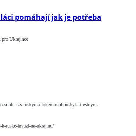
láci pomáhají jak je potřeba
i pro Ukrajince
bo-souhlas-s-ruskym-utokem-mohou-byt-i-trestnym-
k-ruske-invazi-na-ukrajinu/