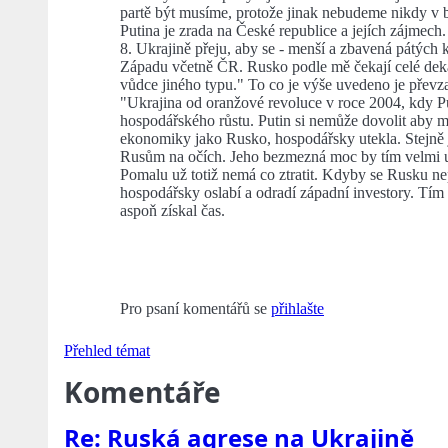
partě být musíme, protože jinak nebudeme nikdy v b
Putina je zrada na České republice a jejích zájmech.
8. Ukrajině přeju, aby se - menší a zbavená pátých
Západu včetně ČR. Rusko podle mě čekají celé dekád
vůdce jiného typu." To co je výše uvedeno je převz
"Ukrajina od oranžové revoluce v roce 2004, kdy Put
hospodářského růstu. Putin si nemůže dovolit aby m
ekonomiky jako Rusko, hospodářsky utekla. Stejně j
Rusům na očích. Jeho bezmezná moc by tím velmi utr
Pomalu už totiž nemá co ztratit. Kdyby se Rusku nep
hospodářsky oslabí a odradí západní investory. Tím b
aspoň získal čas.
Pro psaní komentářů se
přihlašte
Přehled témat
Komentáře
Re: Ruská agrese na Ukrajině