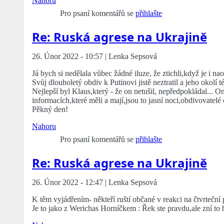
Nahoru
Pro psaní komentářů se
přihlašte
Re: Ruská agrese na Ukrajině
26. Únor 2022 - 10:57 | Lenka Sepsová
Já bych si nedělala vůbec žádné iluze, že ztichli,když je i na
Svůj dlouholetý obdiv k Putinovi jistě neztratil a jeho okolí t
Nejlepší byl Klaus,který - že on netušil, nepředpokládal... O
informacích,které měli a mají,jsou to jasní noci,obdivovatelé 
Pěkný den!
Nahoru
Pro psaní komentářů se
přihlašte
Re: Ruská agrese na Ukrajině
26. Únor 2022 - 12:47 | Lenka Sepsová
K těm vyjádřením- někteří ruští občané v reakci na čtvrtečn
Je to jako z Werichas Horníčkem : Řek ste pravdu,ale zní to b