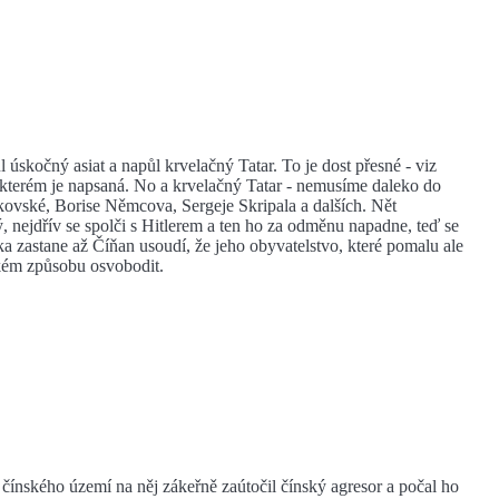
úskočný asiat a napůl krvelačný Tatar. To je dost přesné - viz
kterém je napsaná. No a krvelačný Tatar - nemusíme daleko do
itkovské, Borise Němcova, Sergeje Skripala a dalších. Nět
, nejdřív se spolči s Hitlerem a ten ho za odměnu napadne, teď se
 zastane až Číňan usoudí, že jeho obyvatelstvo, které pomalu ale
ském způsobu osvobodit.
 čínského území na něj zákeřně zaútočil čínský agresor a počal ho