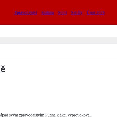
Zpravodajství
Kultura
Sport
Seriály
Únor 2026
ně
d Západ svým zpravodajstvím Putina k akci vyprovokoval,