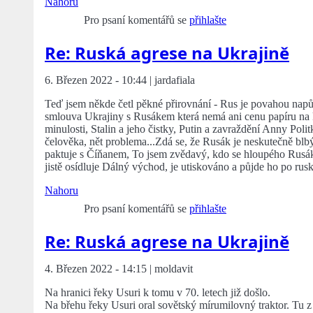
Nahoru
Pro psaní komentářů se
přihlašte
Re: Ruská agrese na Ukrajině
6. Březen 2022 - 10:44 | jardafiala
Teď jsem někde četl pěkné přirovnání - Rus je povahou napůl 
smlouva Ukrajiny s Rusákem která nemá ani cenu papíru na 
minulosti, Stalin a jeho čistky, Putin a zavraždění Anny Pol
čelověka, nět problema...Zdá se, že Rusák je neskutečně blbý
paktuje s Číňanem, To jsem zvědavý, kdo se hloupého Rusáka
jistě osídluje Dálný východ, je utiskováno a půjde ho po ru
Nahoru
Pro psaní komentářů se
přihlašte
Re: Ruská agrese na Ukrajině
4. Březen 2022 - 14:15 | moldavit
Na hranici řeky Usuri k tomu v 70. letech již došlo.
Na břehu řeky Usuri oral sovětský mírumilovný traktor. Tu z