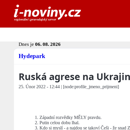
Dnes je
06. 08. 2026
Hydepark
Ruská agrese na Ukraji
25. Únor 2022 - 12:44 | [node:profile_jmeno_prijmeni]
1. Západní rozvědky MĚLY pravdu.
2. Putin celou dobu lhal.
3. Kdo si myslí - a najdou se takoví Češi - že sna