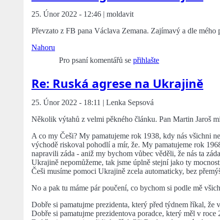
25. Únor 2022 - 12:46 | moldavit
Převzato z FB pana Václava Zemana. Zajímavý a dle mého p
Nahoru
Pro psaní komentářů se
přihlašte
Re: Ruská agrese na Ukrajině
25. Únor 2022 - 18:11 | Lenka Sepsová
Několik výtahů z velmi pěkného článku. Pan Martin Jaroš mi
A co my Češi? My pamatujeme rok 1938, kdy nás všichni nec
východě riskoval pohodlí a mír, že. My pamatujeme rok 1968
napravili záda - aniž my bychom vůbec věděli, že nás ta záda
Ukrajině nepomůžeme, tak jsme úplně stejní jako ty mocnosti
Češi musíme pomoci Ukrajině zcela automaticky, bez přemýš
No a pak tu máme pár poučení, co bychom si podle mě všichni
Dobře si pamatujme prezidenta, který před týdnem říkal, že 
Dobře si pamatujme prezidentova poradce, který měl v roce 2