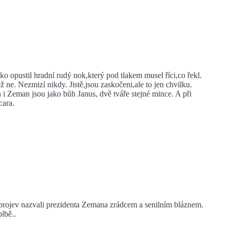
oko opustil hradní rudý nok,který pod tlakem musel říci,co řekl.
éž ne. Nezmizí nikdy. Jistě,jsou zaskočeni,ale to jen chvilku.
n i Zeman jsou jako bůh Janus, dvě tváře stejné mince. A při
cara.
í projev nazvali prezidenta Zemana zrádcem a senilním bláznem.
lbě..