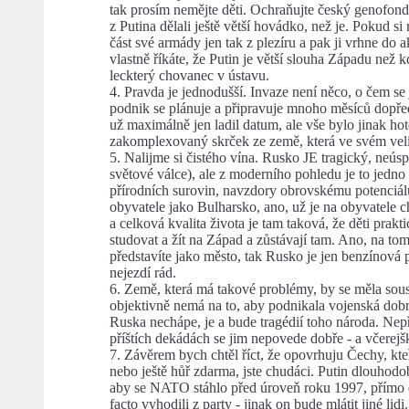
tak prosím nemějte děti. Ochraňujte český genofond.
z Putina dělali ještě větší hovádko, než je. Pokud 
část své armády jen tak z plezíru a pak ji vrhne do 
vlastně říkáte, že Putin je větší slouha Západu než kd
leckterý chovanec v ústavu.
4. Pravda je jednodušší. Invaze není něco, o čem s
podnik se plánuje a připravuje mnoho měsíců dopřed
už maximálně jen ladil datum, ale vše bylo jinak hot
zakomplexovaný skrček ze země, která ve svém velik
5. Nalijme si čistého vína. Rusko JE tragický, neús
světové válce), ale z moderního pohledu je to jedn
přírodních surovin, navzdory obrovskému potenciálu
obyvatele jako Bulharsko, ano, už je na obyvatele ch
a celková kvalita života je tam taková, že děti prak
studovat a žít na Západ a zůstávají tam. Ano, na 
představíte jako město, tak Rusko je jen benzínov
nejezdí rád.
6. Země, která má takové problémy, by se měla sous
objektivně nemá na to, aby podnikala vojenská dobrodr
Ruska nechápe, je a bude tragédií toho národa. Nep
příštích dekádách se jim nepovede dobře - a včerejške
7. Závěrem bych chtěl říct, že opovrhuju Čechy, kteří
nebo ještě hůř zdarma, jste chudáci. Putin dlouhod
aby se NATO stáhlo před úroveň roku 1997, přímo d
facto vyhodili z party - jinak on bude mlátit jiné lidi