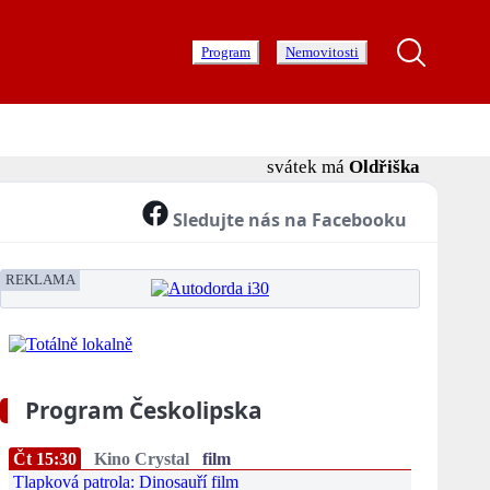
Program
Nemovitosti
svátek má
Oldřiška
Sledujte nás na Facebooku
REKLAMA
Program Českolipska
Čt 15:30
Kino Crystal
film
Tlapková patrola: Dinosauří film