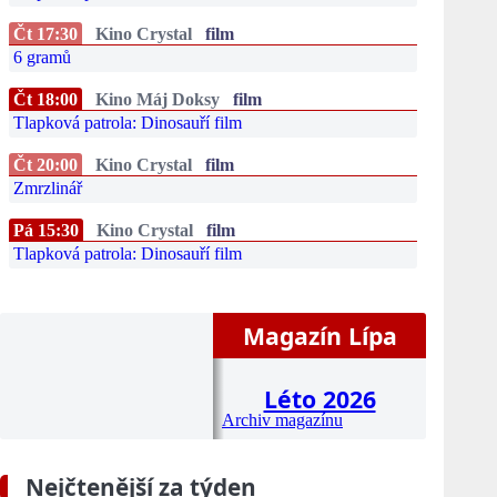
Čt 17:30
Kino Crystal
film
6 gramů
Čt 18:00
Kino Máj Doksy
film
Tlapková patrola: Dinosauří film
Čt 20:00
Kino Crystal
film
Zmrzlinář
Pá 15:30
Kino Crystal
film
Tlapková patrola: Dinosauří film
Magazín Lípa
Léto 2026
Archiv magazínu
Nejčtenější za týden