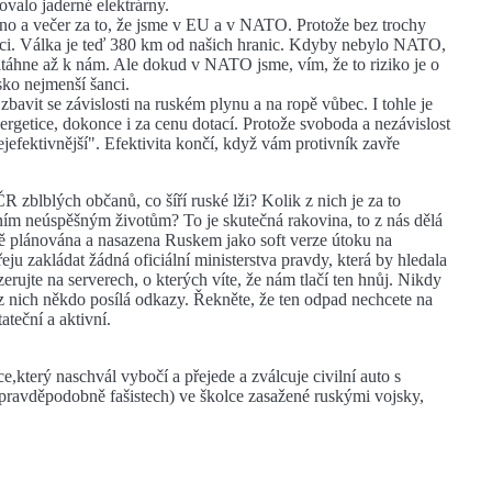
ovalo jaderné elektrárny.
no a večer za to, že jsme v EU a v NATO. Protože bez trochy
ci. Válka je teď 380 km od našich hranic. Kdyby nebylo NATO,
řitáhne až k nám. Ale dokud v NATO jsme, vím, že to riziko je o
ko nejmenší šanci.
bavit se závislosti na ruském plynu a na ropě vůbec. I tohle je
ergetice, dokonce i za cenu dotací. Protože svoboda a nezávislost
ejefektivnější". Efektivita končí, když vám protivník zavře
 zblblých občanů, co šíří ruské lži? Kolik z nich je za to
stním neúspěšným životům? To je skutečná rakovina, to z nás dělá
ně plánována a nasazena Ruskem jako soft verze útoku na
řeju zakládat žádná oficiální ministerstva pravdy, která by hledala
erujte na serverech, o kterých víte, že nám tlačí ten hnůj. Nikdy
 z nich někdo posílá odkazy. Řekněte, že ten odpad nechcete na
teční a aktivní.
který naschvál vybočí a přejede a zválcuje civilní auto s
 pravděpodobně fašistech) ve školce zasažené ruskými vojsky,