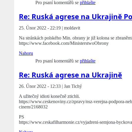
Pro psaní komentářů se
přihlašte
Re: Ruská agrese na Ukrajině Po
25. Únor 2022 - 22:19 | moldavit
Na stránkách polského Min. obrany je již kolona se zbraněm
https://www.facebook.com/MinisterstwoObrony
Nahoru
Pro psaní komentářů se
přihlašte
Re: Ruská agrese na Ukrajině
26. Únor 2022 - 12:33 | Jan Tichý
A užitečný idioti konečně ztichli.
https://www.ceskenoviny.cz/zpravy/nsz-verejna-podpora-ne
cinem/2168032
PS
https://www.ceskafilharmonie.cz/vyjadreni-semjona-byckova-