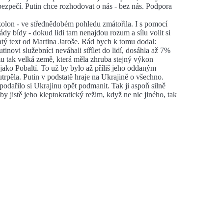
ezpečí. Putin chce rozhodovat o nás - bez nás. Podpora
 kolon - ve střednědobém pohledu zmátořila. I s pomocí
y bídy - dokud lidi tam nenajdou rozum a sílu volit si
atý text od Martina Jaroše. Rád bych k tomu dodal:
inovi služebníci neváhali střílet do lidí, dosáhla až 7%
u tak velká země, která měla zhruba stejný výkon
ako Pobaltí. To už by bylo až příliš jeho oddaným
pěla. Putin v podstatě hraje na Ukrajině o všechno.
odařilo si Ukrajinu opět podmanit. Tak ji aspoň silně
y jistě jeho kleptokratický režim, když ne nic jiného, tak