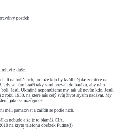
ravdivý postřeh.
 mluví z duše.
hali na holičkách, protože kdo by kvůli nějaké zemičce na
, kdy se nám bratři taky sami pozvali do baráku, aby nám
 bolí. Jestli Ukrajině nepomůžeme my, tak už nevím kdo. Jestli
 z roku 1938, na které nás celý svůj život slyším nadávat. My
lení, jako samozřejmost.
 měli pamatovat a zařídit se podle nich.
válka nebude a že je to blamáž CIA.
018 na krytu telefonu obrázek Putina(!)