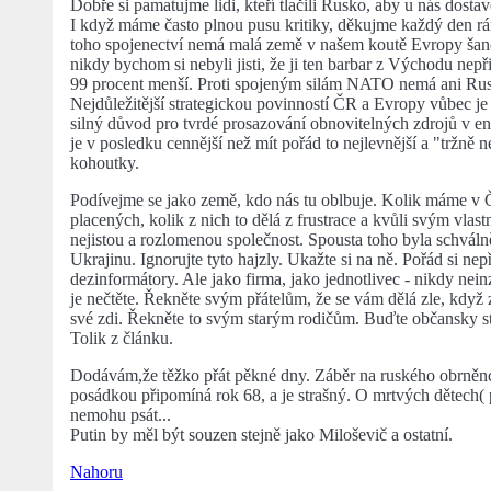
Dobře si pamatujme lidi, kteří tlačili Rusko, aby u nás dostav
I když máme často plnou pusu kritiky, děkujme každý den rá
toho spojenectví nemá malá země v našem koutě Evropy šan
nikdy bychom si nebyli jisti, že ji ten barbar z Východu nep
99 procent menší. Proti spojeným silám NATO nemá ani Rus
Nejdůležitější strategickou povinností ČR a Evropy vůbec je z
silný důvod pro tvrdé prosazování obnovitelných zdrojů v en
je v posledku cennější než mít pořád to nejlevnější a "tržně n
kohoutky.
Podívejme se jako země, kdo nás tu oblbuje. Kolik máme v ČR
placených, kolik z nich to dělá z frustrace a kvůli svým vla
nejistou a rozlomenou společnost. Spousta toho byla schvál
Ukrajinu. Ignorujte tyto hajzly. Ukažte si na ně. Pořád si nep
dezinformátory. Ale jako firma, jako jednotlivec - nikdy neinz
je nečtěte. Řekněte svým přátelům, že se vám dělá zle, když
své zdi. Řekněte to svým starým rodičům. Buďte občansky sta
Tolik z článku.
Dodávám,že těžko přát pěkné dny. Záběr na ruského obrněnce,
posádkou připomíná rok 68, a je strašný. O mrtvých dětech(
nemohu psát...
Putin by měl být souzen stejně jako Miloševič a ostatní.
Nahoru