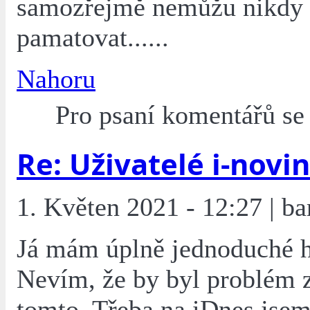
samozřejmě nemůžu nikdy
pamatovat......
Nahoru
Pro psaní komentářů s
Re: Uživatelé i-novin
1. Květen 2021 - 12:27 | ba
Já mám úplně jednoduché h
Nevím, že by byl problém 
tomto. Třeba na iDnes jsem