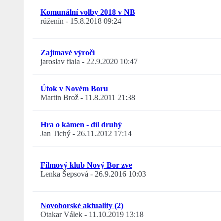
Komunální volby 2018 v NB
růženín
-
15.8.2018 09:24
Zajímavé výročí
jaroslav fiala
-
22.9.2020 10:47
Útok v Novém Boru
Martin Brož
-
11.8.2011 21:38
Hra o kámen - díl druhý
Jan Tichý
-
26.11.2012 17:14
Filmový klub Nový Bor zve
Lenka Šepsová
-
26.9.2016 10:03
Novoborské aktuality (2)
Otakar Válek
-
11.10.2019 13:18