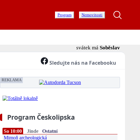
Program
Nemovitosti
svátek má
Soběslav
Sledujte nás na Facebooku
REKLAMA
Program Českolipska
So 10:00
Jinde
Ostatní
Mimoň archeologická