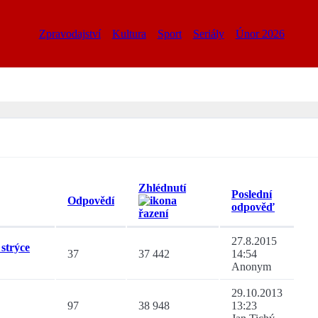
Zpravodajství
Kultura
Sport
Seriály
Únor 2026
Zhlédnutí
Poslední
Odpovědí
odpověď
27.8.2015
strýce
37
37 442
14:54
Anonym
29.10.2013
97
38 948
13:23