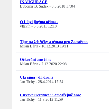
INAUGURACE
Lubomír B. Šádek
-
8.3.2018 17:04
O Libyi jinýma očima .
vltavín
-
5.5.2011 12:10
Tipy na žebříčky a témata pro Zaostřeno
Milan Bárta
-
16.12.2013 19:11
Očkování ano či ne
Milan Bárta
-
7.12.2020 22:08
Ukrajina - díl druhý
Jan Tichý
-
28.4.2014 17:54
Církevní restituce? Samozřejmě ano!
Jan Tichý
-
11.8.2012 11:59