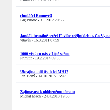
chudáčci Romové!!
Big Prudic
-
3.1.2012 20:56
Jandák brutálně setřel Havlův režijní debut. Co Vy n
vltavín
-
16.3.2011 07:59
1000 věcí, co nás v Lípě se*ou
Primitif
-
19.2.2014 09:55
Ukrajina - díl třetí: let MH17
Jan Tichý
-
14.10.2015 15:47
Zajímavost k oblíbenému tématu
Michal Mach
-
24.4.2013 19:58