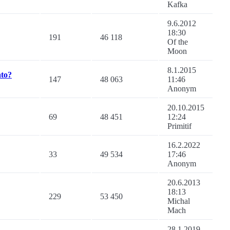
Kafka
9.6.2012
18:30
191
46 118
Of the
Moon
8.1.2015
ato?
147
48 063
11:46
Anonym
20.10.2015
69
48 451
12:24
Primitif
16.2.2022
33
49 534
17:46
Anonym
20.6.2013
18:13
229
53 450
Michal
Mach
28.1.2019