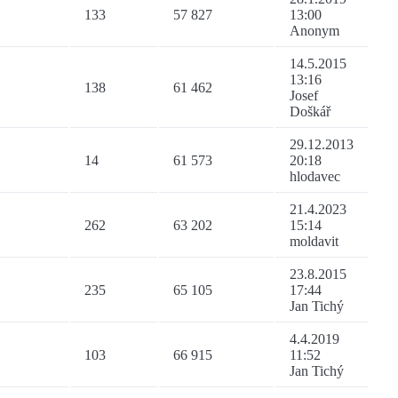
133
57 827
13:00
Anonym
14.5.2015
13:16
138
61 462
Josef
Doškář
29.12.2013
14
61 573
20:18
hlodavec
21.4.2023
262
63 202
15:14
moldavit
23.8.2015
235
65 105
17:44
Jan Tichý
4.4.2019
103
66 915
11:52
Jan Tichý