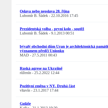
Oslava nebo neoslava 28. října
Lubomír B. Šádek
-
22.10.2016 17:45
Prezidentská volba - první kolo - soutěž
Lubomír B. Šádek
-
9.1.2013 00:51
bývalý obchodní dům Uran je architektonická památk
významem předčí Unionku
MAD
-
27.5.2011 00:43
Ruská agrese na Ukrajině
růženín
-
25.2.2022 12:44
Pozitivní změna v NY. Druhá část
vltavín
-
23.1.2017 17:44
Guláše
Kafka
-
21.1.2013 19:20