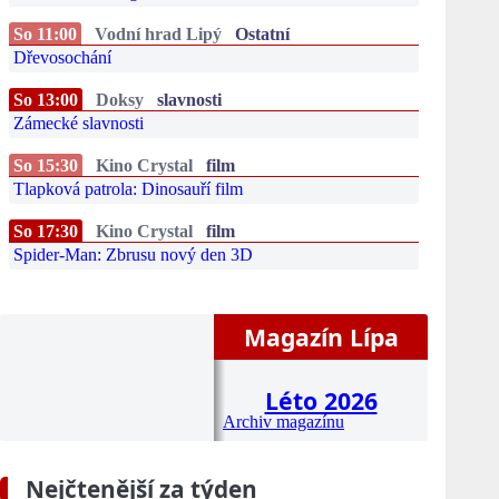
So 11:00
Vodní hrad Lipý
Ostatní
Dřevosochání
So 13:00
Doksy
slavnosti
Zámecké slavnosti
So 15:30
Kino Crystal
film
Tlapková patrola: Dinosauří film
So 17:30
Kino Crystal
film
Spider-Man: Zbrusu nový den 3D
Magazín Lípa
Léto 2026
Archiv magazínu
Nejčtenější za týden