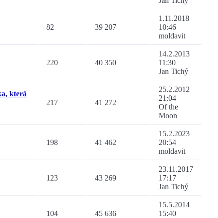
Jan Tichý
1.11.2018
82
39 207
10:46
moldavit
14.2.2013
220
40 350
11:30
Jan Tichý
25.2.2012
a, která
21:04
217
41 272
Of the
Moon
15.2.2023
198
41 462
20:54
moldavit
23.11.2017
123
43 269
17:17
Jan Tichý
15.5.2014
104
45 636
15:40