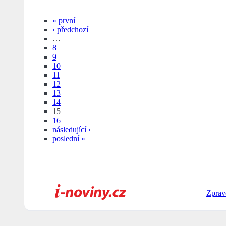
« první
‹ předchozí
…
8
9
10
11
12
13
14
15
16
následující ›
poslední »
Zprav