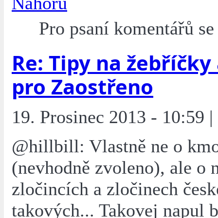
Nahoru
Pro psaní komentářů s
Re: Tipy na žebříčky
pro Zaostřeno
19. Prosinec 2013 - 10:59 | 
@hillbill: Vlastně ne o km
(nevhodně zvoleno), ale o n
zločincích a zločinech česk
takových... Takovej napul b