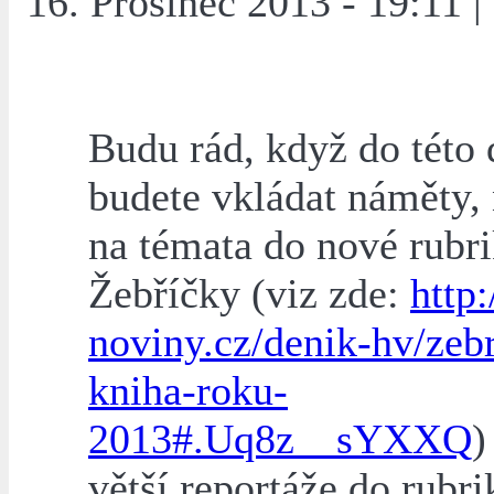
16. Prosinec 2013 - 19:11 |
Budu rád, když do této 
budete vkládat náměty,
na témata do nové rubr
Žebříčky (viz zde:
http
noviny.cz/denik-hv/zeb
kniha-roku-
2013#.Uq8z__sYXXQ
)
větší reportáže do rubri