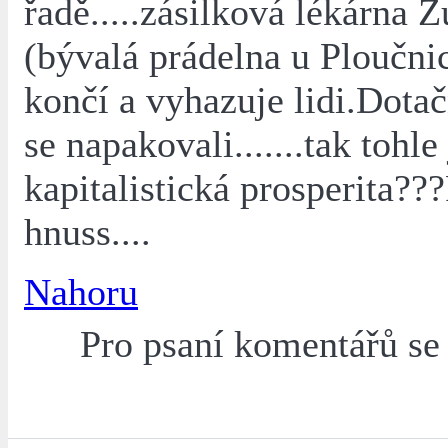
řadě.....zásilková lékárna 
(bývalá prádelna u Ploučni
končí a vyhazuje lidi.Dotač
se napakovali.......tak tohle 
kapitalistická prosperita???
hnuss....
Nahoru
Pro psaní komentářů s