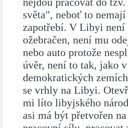
nejdou pracovat do tzv.
světa", neboť to nemají
zapotřebí. V Libyi není
ožebračen, není mu ode
nebo auto protože nespl
úvěr, není to tak, jako v
demokratických zemích,
se vrhly na Libyi. Otevř
mi líto libyjského náro
asi má být přetvořen na
pracovní sílu, pracovat