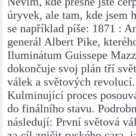
Nevím, kde přesně jste čerp
úryvek, ale tam, kde jsem h
se například píše: 1871 : 
generál Albert Pike, kteréh
Iluminátum Guissepe Mazz
dokončuje svoj plán tří sv
válek a světových revolucí.
Kulminující proces posouvá
do finálního stavu. Podrobn
následují: První světová vá
za cíl zničit ruského cara, j