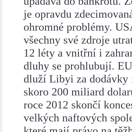
upadává do bankrotu. Z
je opravdu zdecimovan
ohromné problémy. US
všechny své zdroje utra
12 léty a vnitřní i zahra
dluhy se prohlubují. E
dluží Libyi za dodávky
skoro 200 miliard dolar
roce 2012 skončí konce
velkých naftových spole
které mají právo na těž