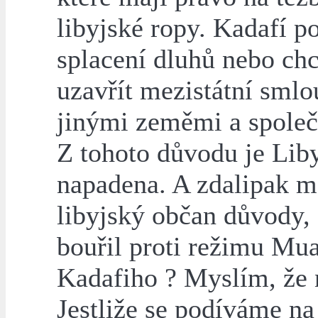
libyjské ropy. Kadafí p
splacení dluhů nebo ch
uzavřít mezistátní smlo
jinými zeměmi a společ
Z tohoto důvodu je Lib
napadena. A zdalipak m
libyjský občan důvody, 
bouřil proti režimu Mu
Kadafiho ? Myslím, že 
Jestliže se podíváme na