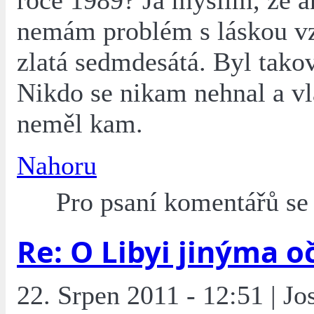
roce 1989? Já myslím, že a
nemám problém s láskou v
zlatá sedmdesátá. Byl takov
Nikdo se nikam nehnal a vl
neměl kam.
Nahoru
Pro psaní komentářů s
Re: O Libyi jinýma o
22. Srpen 2011 - 12:51 | Jo