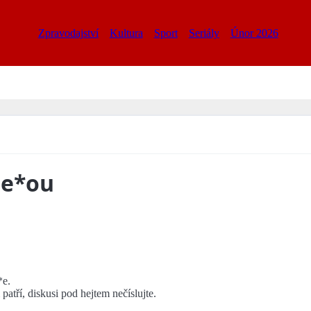
Zpravodajství
Kultura
Sport
Seriály
Únor 2026
 se*ou
*e.
patří, diskusi pod hejtem nečíslujte.