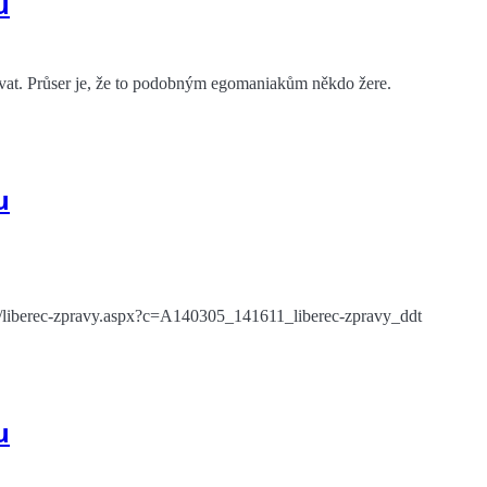
u
ovat. Průser je, že to podobným egomaniakům někdo žere.
u
dlq-/liberec-zpravy.aspx?c=A140305_141611_liberec-zpravy_ddt
u