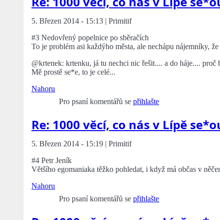
Re: 1000 věcí, co nás v Lípě se*o
5. Březen 2014 - 15:13 | Primitif
#3 Nedovřený popelnice po sběračích
To je problém asi každýho města, ale nechápu nájemníky, že
@krtenek: krtenku, já tu nechci nic řešit.... a do háje.... pr
Mě prostě se*e, to je celé...
Nahoru
Pro psaní komentářů se
přihlašte
Re: 1000 věcí, co nás v Lípě se*o
5. Březen 2014 - 15:19 | Primitif
#4 Petr Jeník
Většího egomaniaka těžko pohledat, i když má občas v něčem p
Nahoru
Pro psaní komentářů se
přihlašte