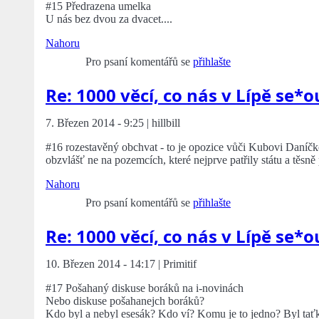
#15 Předrazena umelka
U nás bez dvou za dvacet....
Nahoru
Pro psaní komentářů se
přihlašte
Re: 1000 věcí, co nás v Lípě se*o
7. Březen 2014 - 9:25 | hillbill
#16 rozestavěný obchvat - to je opozice vůči Kubovi Daníčkov
obzvlášť ne na pozemcích, které nejprve patřily státu a těsn
Nahoru
Pro psaní komentářů se
přihlašte
Re: 1000 věcí, co nás v Lípě se*o
10. Březen 2014 - 14:17 | Primitif
#17 Pošahaný diskuse boráků na i-novinách
Nebo diskuse pošahanejch boráků?
Kdo byl a nebyl esesák? Kdo ví? Komu je to jedno? Byl tať