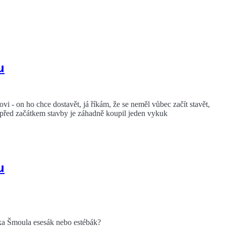
u
i - on ho chce dostavět, já říkám, že se neměl vůbec začít stavět,
ě před začátkem stavby je záhadně koupil jeden vykuk
u
ka Šmoula esesák nebo estébák?