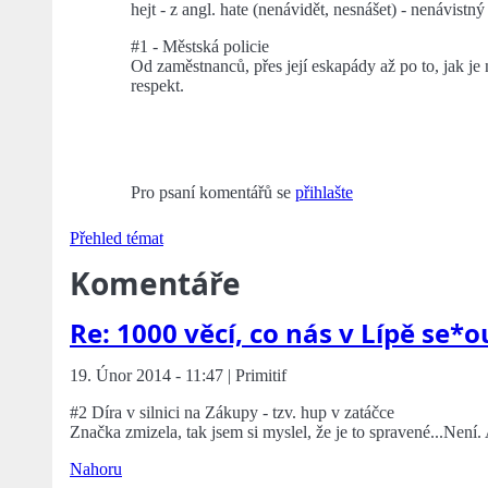
hejt - z angl. hate (nenávidět, nesnášet) - nenávist
#1 - Městská policie
Od zaměstnanců, přes její eskapády až po to, jak je n
respekt.
Pro psaní komentářů se
přihlašte
Přehled témat
Komentáře
Re: 1000 věcí, co nás v Lípě se*o
19. Únor 2014 - 11:47 | Primitif
#2 Díra v silnici na Zákupy - tzv. hup v zatáčce
Značka zmizela, tak jsem si myslel, že je to spravené...Není
Nahoru