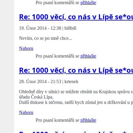
Pro psaní komentářů se
přihlašte
Re: 1000 věcí, co nás v Lípě se*o
19. Únor 2014 - 12:38 | hillbill
Nevím, co se po mně chce...
Nahoru
Pro psaní komentářů se
přihlašte
Re: 1000 věcí, co nás v Lípě se*o
28. Únor 2014 - 21:53 | krtenek
Ohledně díry v silnici se můžete obrátit na Krajskou správu
úřadu Česká Lípa.
Další diskuse k ničemu, radši bych zůstal jen u držkování u p
Nahoru
Pro psaní komentářů se
přihlašte