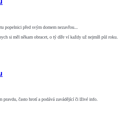
u
 tu popelnici před svým domem nezavřou...
oč bych si měl někam obracet, o tý díře ví každy už nejmíň půl roku.
u
ravdu, často hrotí a podává zavádějící či lživé info.