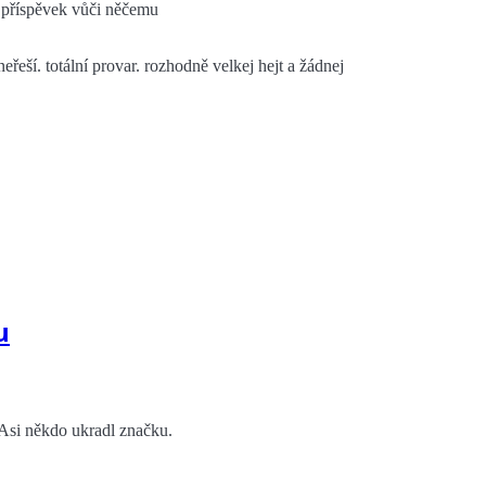
ný příspěvek vůči něčemu
eřeší. totální provar. rozhodně velkej hejt a žádnej
u
. Asi někdo ukradl značku.