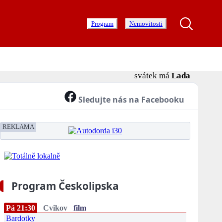
Program
Nemovitosti
svátek má
Lada
Sledujte nás na Facebooku
REKLAMA
Program Českolipska
Pá 21:30
Cvikov
film
Bardotky