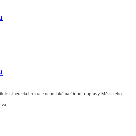
u
u
 silnic Libereckého kraje nebo také na Odbor dopravy Městského
íva.