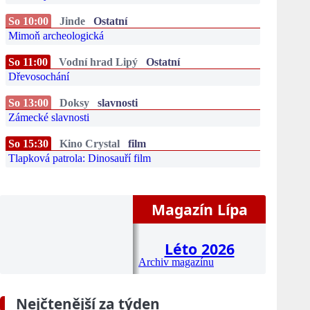
So 10:00
Jinde
Ostatní
Mimoň archeologická
So 11:00
Vodní hrad Lipý
Ostatní
Dřevosochání
So 13:00
Doksy
slavnosti
Zámecké slavnosti
So 15:30
Kino Crystal
film
Tlapková patrola: Dinosauří film
Magazín Lípa
Léto 2026
Archiv magazínu
Nejčtenější za týden