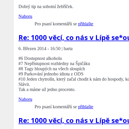
Dobrý tip na sobotní žebříček.
Nahoru
Pro psaní komentářů se
přihlašte
Re: 1000 věcí, co nás v Lípě se*o
6. Březen 2014 - 16:50 | barta
#6 Dostupnost alkoholu
#7 Nepřístupnost rozhledny na Špičáku
#8 Tagy hloupých na všech sloupích
#9 Parkování jednoho idiota z ODS
#10 Jeden chytrolín, který začal chodit k nám do hospody, kd
Slávii.
Tak a máme už jedno procento.
Nahoru
Pro psaní komentářů se
přihlašte
Re: 1000 věcí, co nás v Lípě se*o