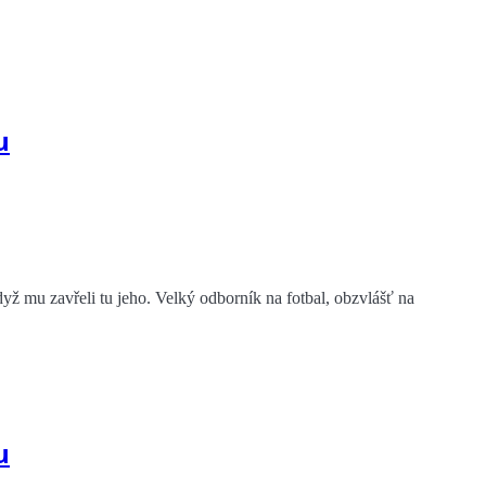
u
yž mu zavřeli tu jeho. Velký odborník na fotbal, obzvlášť na
u