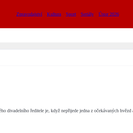
Zpravodajství
Kultura
Sport
Seriály
Únor 2026
o divadelního ředitele je, když nepřijede jedna z očekávaných hvězd a