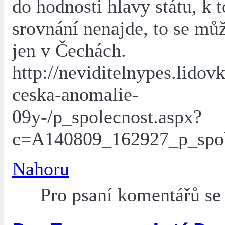
do hodnosti hlavy státu, k 
srovnání nenajde, to se můž
jen v Čechách.
http://neviditelnypes.lidov
ceska-anomalie-
09y-/p_spolecnost.aspx?
c=A140809_162927_p_spo
Nahoru
Pro psaní komentářů s