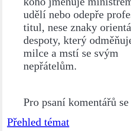
koho jmenuje ministre
udělí nebo odepře prof
titul, nese znaky orient
despoty, který odměňuj
milce a mstí se svým
nepřátelům.
Pro psaní komentářů s
Přehled témat