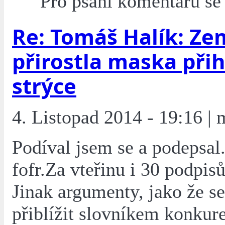
Pro psaní komentářů s
Re: Tomáš Halík: Ze
přirostla maska při
strýce
4. Listopad 2014 - 19:16 | 
Podíval jsem se a podepsal.
fofr.Za vteřinu i 30 podpisů
Jinak argumenty, jako že se
přiblížit slovníkem konkure