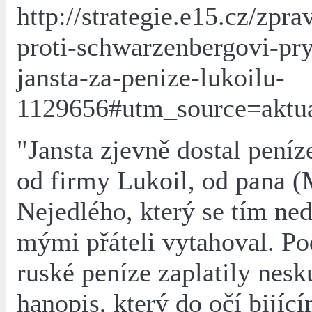
http://strategie.e15.cz/zpra
proti-schwarzenbergovi-pry
jansta-za-penize-lukoilu-
1129656#utm_source=akt
"Jansta zjevně dostal peníz
od firmy Lukoil, od pana (
Nejedlého, který se tím ne
mými přáteli vytahoval. Pod
ruské peníze zaplatily nesk
hanopis, který do očí bijí