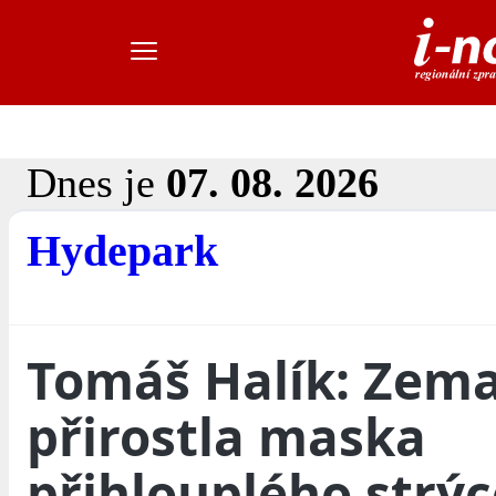
Dnes je
07. 08. 2026
Hydepark
Tomáš Halík: Zem
přirostla maska
přihlouplého strýc