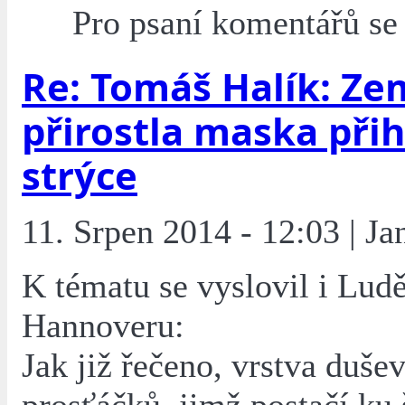
Pro psaní komentářů s
Re: Tomáš Halík: Ze
přirostla maska při
strýce
11. Srpen 2014 - 12:03 | Ja
K tématu se vyslovil i Lud
Hannoveru:
Jak již řečeno, vrstva duše