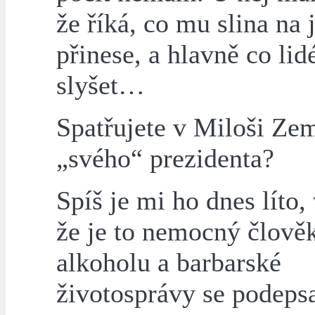
že říká, co mu slina na 
přinese, a hlavně co lidé
slyšet…
Spatřujete v Miloši Ze
„svého“ prezidenta?
Spíš je mi ho dnes líto,
že je to nemocný člověk
alkoholu a barbarské
životosprávy se podeps