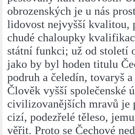
obrozenských je u nás prost
lidovost nejvyšší kvalitou,
chudé chaloupky kvalifikac
státní funkci; už od stolet
jako by byl hoden titulu Če
podruh a čeledín, tovaryš a 
Člověk vyšší společenské ú
civilizovanějších mravů je
cizí, podezřelé těleso, jem
věřit. Proto se Čechové ne