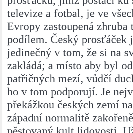
prosťáčků, jimž postačí ku š
televize a fotbal, je ve vše
Evropy zastoupená zhruba
podílem. Český prosťáček j
jedinečný v tom, že si na s
zakládá; a místo aby byl o
patřičných mezí, vůdčí du
ho v tom podporují. Je nejv
překážkou českých zemí na
západní normalitě zakořeně
pěstovaný kult lidovosti. U