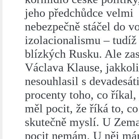
jeho předchůdce velmi
nebezpečně stáčel do v
izolacionalismu – tudíž
blízkých Rusku. Ale za
Václava Klause, jakkol
nesouhlasil s devadesát
procenty toho, co říkal,
měl pocit, že říká to, co
skutečně myslí. U Zema
pocit nemám. U něj má