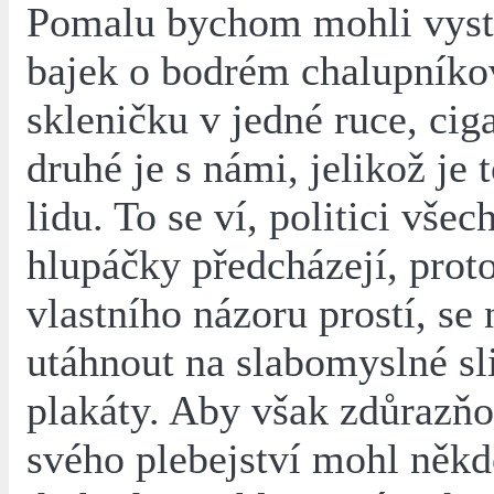
Pomalu bychom mohli vystř
bajek o bodrém chalupníkov
skleničku v jedné ruce, cig
druhé je s námi, jelikož je 
lidu. To se ví, politici všec
hlupáčky předcházejí, proto
vlastního názoru prostí, se 
utáhnout na slabomyslné sli
plakáty. Aby však zdůrazň
svého plebejství mohl někd