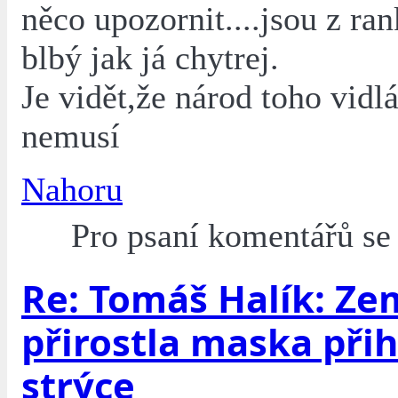
něco upozornit....jsou z ra
blbý jak já chytrej.
Je vidět,že národ toho vidl
nemusí
Nahoru
Pro psaní komentářů s
Re: Tomáš Halík: Ze
přirostla maska při
strýce