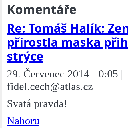
Komentáře
Re: Tomáš Halík: Ze
přirostla maska při
strýce
29. Červenec 2014 - 0:05 |
fidel.cech@atlas.cz
Svatá pravda!
Nahoru