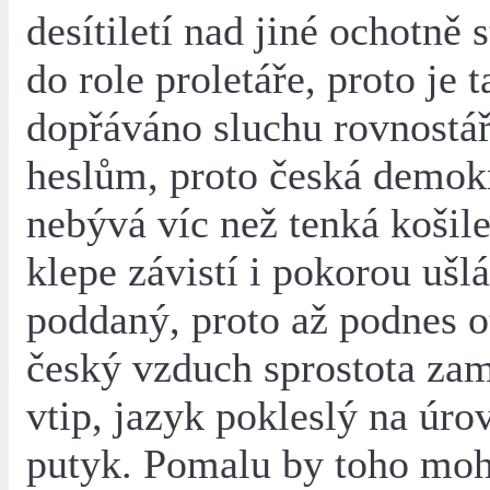
desítiletí nad jiné ochotně s
do role proletáře, proto je 
dopřáváno sluchu rovnost
heslům, proto česká demok
nebývá víc než tenká košile
klepe závistí i pokorou ušl
poddaný, proto až podnes o
český vzduch sprostota za
vtip, jazyk pokleslý na úro
putyk. Pomalu by toho mohl