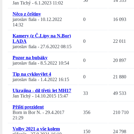
50
14 533
Jan Tichý
-
6.1.2023 11:02
Něco z češtiny
jaroslav fiala
-
10.12.2022
0
16 093
14:32
Kamery (z Č.Lípy na N.Bor)
LADA
0
22 011
jaroslav fiala
-
27.6.2022 08:15
Pozor na bubáky
0
20 897
jaroslav fiala
-
8.5.2022 10:54
Tip na cyklovýlet 4
0
21 880
jaroslav fiala
-
1.4.2022 16:15
Ukrajina - díl třetí: let MH17
33
49 533
Jan Tichý
-
14.10.2015 15:47
Příští prezident
Born in Bor N.
-
29.4.2017
356
210 710
21:29
Volby 2021 a vše kolem
150
24 798