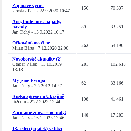
Zajímavé výročí
156
70 337
jaroslav fiala
-
22.9.2020 10:47
Ano, bude hůř - nápady,
návody
89
33 251
Jan Tichý
-
13.9.2022 10:17
Očkování ano či ne
262
63 199
Milan Bárta
-
7.12.2020 22:08
Novoborské aktuality (2)
Otakar Válek
-
11.10.2019
281
102 618
13:18
My jsme Evropa!
62
33 166
Jan Tichý
-
7.5.2012 14:27
Ruská agrese na Ukrajině
198
41 461
růženín
-
25.2.2022 12:44
Začínáme znova = od nuly!
148
17 283
Jan Tichý
-
16.1.2023 13:46
13. leden (=pátek) se blíží