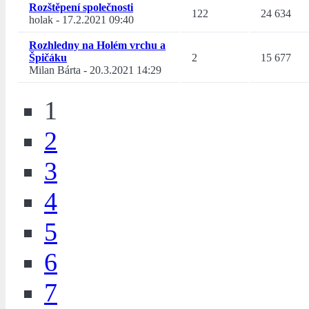
Rozštěpení společnosti
122
24 634
holak
-
17.2.2021 09:40
Rozhledny na Holém vrchu a
Špičáku
2
15 677
Milan Bárta
-
20.3.2021 14:29
1
2
3
4
5
6
7