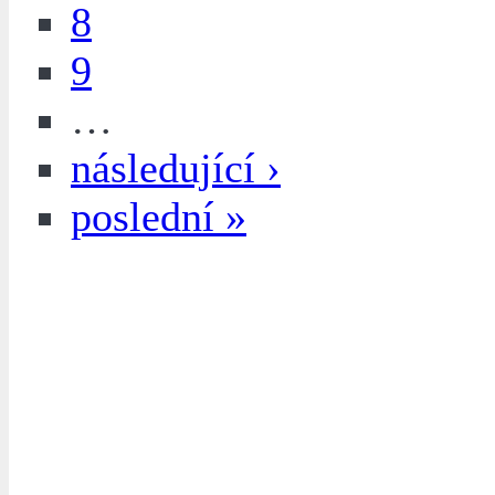
8
9
…
následující ›
poslední »