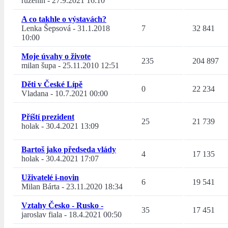
růženín
-
27.9.2021 16:10
A co takhle o výstavách?
Lenka Šepsová
-
31.1.2018
7
32 841
10:00
Moje úvahy o živote
235
204 897
milan šupa
-
25.11.2010 12:51
Děti v České Lípě
0
22 234
Vladana
-
10.7.2021 00:00
Příští prezident
25
21 739
holak
-
30.4.2021 13:09
Bartoš jako předseda vlády
4
17 135
holak
-
30.4.2021 17:07
Uživatelé i-novin
6
19 541
Milan Bárta
-
23.11.2020 18:34
Vztahy Česko - Rusko -
35
17 451
jaroslav fiala
-
18.4.2021 00:50