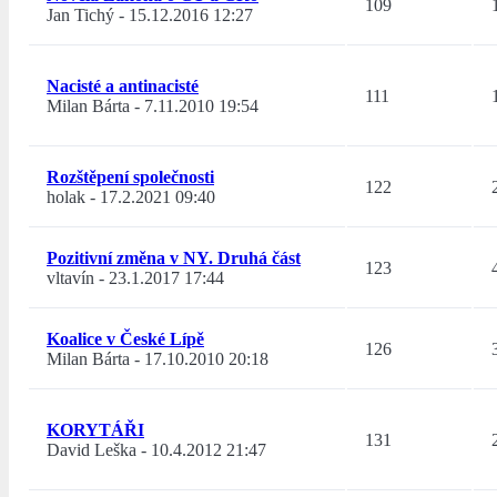
109
Jan Tichý
-
15.12.2016 12:27
Nacisté a antinacisté
111
Milan Bárta
-
7.11.2010 19:54
Rozštěpení společnosti
122
holak
-
17.2.2021 09:40
Pozitivní změna v NY. Druhá část
123
vltavín
-
23.1.2017 17:44
Koalice v České Lípě
126
Milan Bárta
-
17.10.2010 20:18
KORYTÁŘI
131
David Leška
-
10.4.2012 21:47