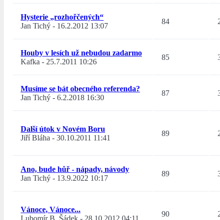
Hysterie „rozhořčených“
84
Jan Tichý
-
16.2.2012 13:07
Houby v lesích už nebudou zadarmo
85
Kafka
-
25.7.2011 10:26
Musíme se bát obecného referenda?
87
Jan Tichý
-
6.2.2018 16:30
Další útok v Novém Boru
89
Jiří Bláha
-
30.10.2011 11:41
Ano, bude hůř - nápady, návody
89
Jan Tichý
-
13.9.2022 10:17
Vánoce, Vánoce...
90
Lubomír B. Šádek
-
28.10.2012 04:11