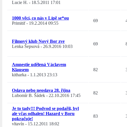
Lucie H.
-
18.5.2011 17:01
1000 věcí, co nás v Lípě se*ou
69
Primitif
-
19.2.2014 09:55
Filmový klub Nový Bor zve
69
Lenka Šepsová
-
26.9.2016 10:03
Amnestie udělená Václavem
Klausem
82
kitharka
-
1.1.2013 23:13
Oslava nebo neoslava 28. října
82
Lubomír B. Šádek
-
22.10.2016 17:45
Je to tady!!! Podvod se podařil, byl
ale včas odhalen! Hazard v Boru
83
pokračuje!
vltavín
-
15.12.2011 18:02