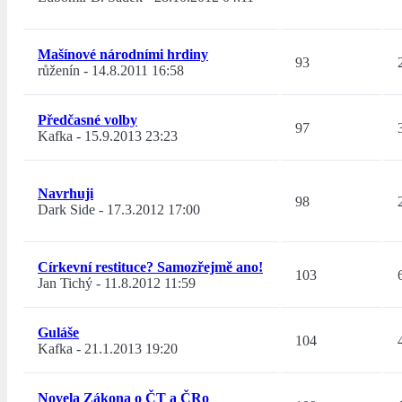
Mašínové národními hrdiny
93
růženín
-
14.8.2011 16:58
Předčasné volby
97
Kafka
-
15.9.2013 23:23
Navrhuji
98
Dark Side
-
17.3.2012 17:00
Církevní restituce? Samozřejmě ano!
103
Jan Tichý
-
11.8.2012 11:59
Guláše
104
Kafka
-
21.1.2013 19:20
Novela Zákona o ČT a ČRo