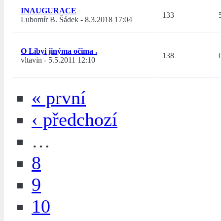
INAUGURACE
133
Lubomír B. Šádek
-
8.3.2018 17:04
O Libyi jinýma očima .
138
vltavín
-
5.5.2011 12:10
« první
‹ předchozí
…
8
9
10