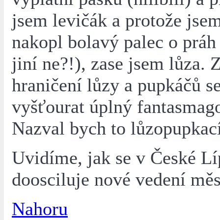
jsem levičák a protože jsem
nakopl bolavý palec o práh 
jiní ne?!), zase jsem lůza. 
hraničení lůzy a pupkáčů se
vyšťourat úplný fantasmago
Nazval bych to lůzopupkací
Uvidíme, jak se v České Lí
doosciluje nové vedení měs
Nahoru