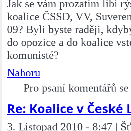
Jak se vám prozatím líbí rý
koalice ČSSD, VV, Suveren
09? Byli byste raději, kdy
do opozice a do koalice vst
komunisté?
Nahoru
Pro psaní komentářů s
Re: Koalice v České 
3. Listopad 2010 - 8:47 | Š