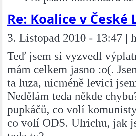
Re: Koalice v České 
3. Listopad 2010 - 13:47 | hi
Teď jsem si vyzvedl výplat
mám celkem jasno :o(. Jsem
ta luza, nicméně levici jsem
Nedělám teda někde chybu
pupkáčů, co volí komunisty,
co volí ODS. Ulrichu, jak j