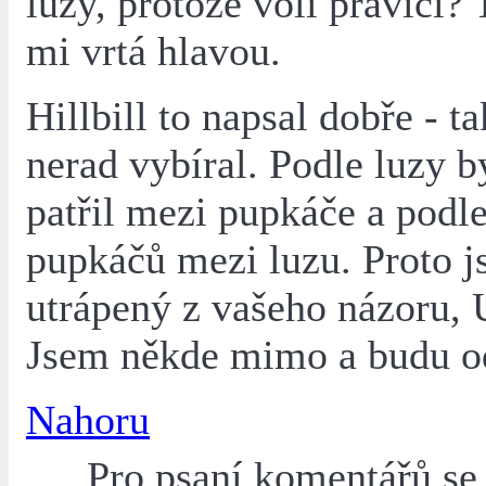
luzy, protože volí pravici? 
mi vrtá hlavou.
Hillbill to napsal dobře - t
nerad vybíral. Podle luzy b
patřil mezi pupkáče a podl
pupkáčů mezi luzu. Proto j
utrápený z vašeho názoru, 
Jsem někde mimo a budu od
Nahoru
Pro psaní komentářů s