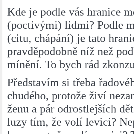
Kde je podle vás hranice m
(poctivými) lidmi? Podle 
(citu, chápání) je tato hrani
pravděpodobně níž než pod
mínění. To bych rád zkonzu
Představím si třeba řadovéh
chudého, protože živí nez
ženu a pár odrostlejších dět
luzy tím, že volí levici? Ne