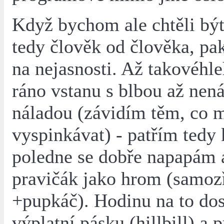
Když bychom ale chtěli být
tedy člověk od člověka, pa
na nejasnosti. Až takovéhle
ráno vstanu s blbou až nen
náladou (závidím těm, co 
vyspinkávat) - patřím tedy 
poledne se dobře napapám 
pravičák jako hrom (samoz
+pupkáč). Hodinu na to do
výplatní pásku (hillbill) a 