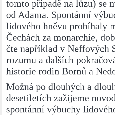
tomto případě na lůzu) se m
od Adama. Spontánní výbu
lidového hněvu probíhaly 
Čechách za monarchie, dob
čte například v Neffových 
rozumu a dalších pokračov
historie rodin Bornů a Ned
Možná po dlouhých a dlou
desetiletích zažijeme novo
spontánní výbuchy lidovéh