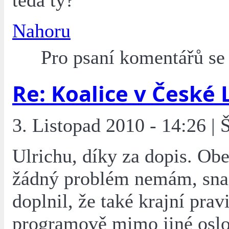
teda ty?
Nahoru
Pro psaní komentářů s
Re: Koalice v České 
3. Listopad 2010 - 14:26 | 
Ulrichu, díky za dopis. Ob
žádný problém nemám, sna
doplnil, že také krajní prav
programově mimo jiné oslo