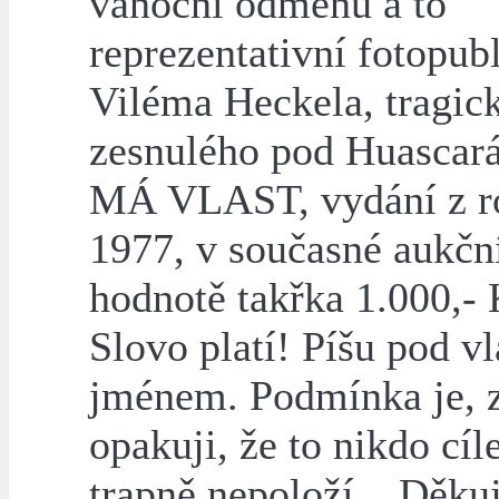
vánoční odměnu a to
reprezentativní fotopub
Viléma Heckela, tragic
zesnulého pod Huascar
MÁ VLAST, vydání z r
1977, v současné aukčn
hodnotě takřka 1.000,- 
Slovo platí! Píšu pod v
jménem. Podmínka je, 
opakuji, že to nikdo cíl
trapně nepoloží... Děkuj