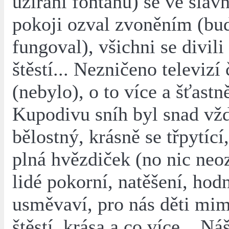
užírání fontánů) se ve slav
pokoji ozval zvoněním (bu
fungoval), všichni se divili
štěstí... Nezničeno televizí 
(nebylo), o to více a šťastně
Kupodivu sníh byl snad vžd
bělostný, krásně se třpytící
plná hvězdiček (no nic neo
lidé pokorní, natěšení, hodn
usměvaví, pro nás děti mi
štěstí, krása a co více... N