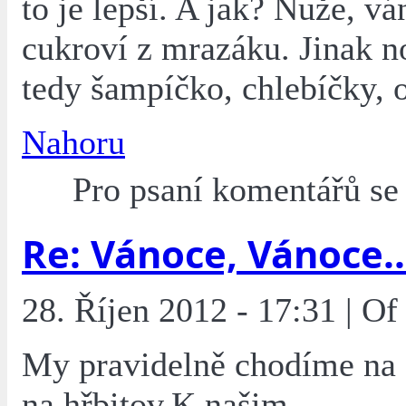
to je lepší. A jak? Nuže, vá
cukroví z mrazáku. Jinak n
tedy šampíčko, chlebíčky, o
Nahoru
Pro psaní komentářů s
Re: Vánoce, Vánoce..
28. Říjen 2012 - 17:31 | O
My pravidelně chodíme na 
na hřbitov.K našim.