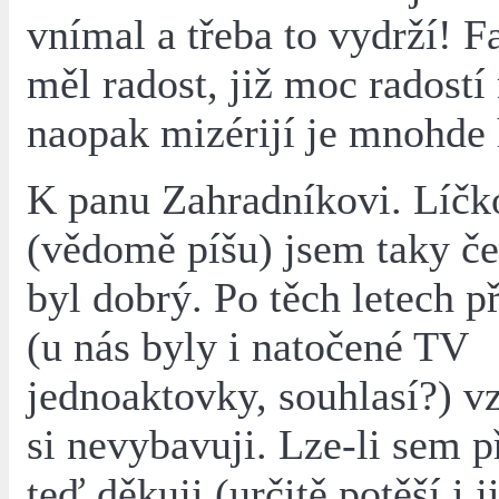
vnímal a třeba to vydrží! F
měl radost, již moc radostí 
naopak mizérijí je mnohde 
K panu Zahradníkovi. Líčk
(vědomě píšu) jsem taky čet
byl dobrý. Po těch letech p
(u nás byly i natočené TV
jednoaktovky, souhlasí?) 
si nevybavuji. Lze-li sem př
teď děkuji (určitě potěší i j