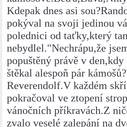
Kdepak dnes asi sou?Rando
pokýval na svoji jedinou vá
polednici od taťky,který ta
nebydlel."Nechrápu,že jse
popuštěný právě v den,kdy
štěkal alespoň pár kámošů?
Reverendolf.V každém skř
pokračoval ve ztopení stro
vánočních příkravách.Z nič
zvalo veselé zalepání na d