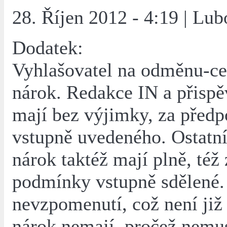
28. Říjen 2012 - 4:19 | Lu
Dodatek:
Vyhlašovatel na odměnu-c
nárok. Redakce IN a přispě
mají bez výjimky, za před
vstupně uvedeného. Ostatní
nárok taktéž mají plně, též 
podmínky vstupně sdělené. 
nevzpomenutí, což není již
nárok nemají, pročež nemus