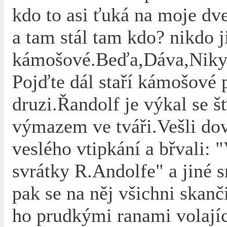
kdo to asi ťuká na moje dv
a tam stál tam kdo? nikdo j
kámošové.Beďa,Dáva,Niky,A
Pojďte dál staří kámošové 
druzi.Řandolf je výkal se 
výmazem ve tváři.Vešli dov
veslého vtipkání a břvali: 
svrátky R.Andolfe" a jiné s
pak se na něj všichni skanči
ho prudkými ranami volajíc