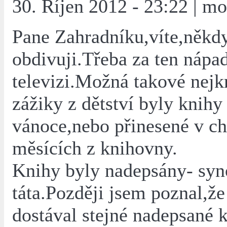
30. Říjen 2012 - 23:22 | mo
Pane Zahradníku,víte,někd
obdivuji.Třeba za ten nápa
televizi.Možná takové nejk
zážiky z dětství byly knihy
vánoce,nebo přinesené v c
měsících z knihovny.
Knihy byly nadepsány- syn
táta.Později jsem poznal,že
dostával stejné nadepsané 