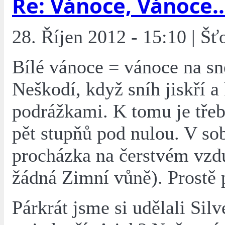
Re: Vánoce, Vánoce..
28. Říjen 2012 - 15:10 | Šť
Bílé vánoce = vánoce na sn
Neškodí, když sníh jiskří a
podrážkami. K tomu je třeba
pět stupňů pod nulou. V so
procházka na čerstvém vzd
žádná Zimní vůně). Prostě 
Párkrát jsme si udělali Silve