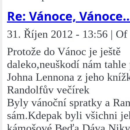
Re: Vánoce, Vánoce..
31. Říjen 2012 - 13:56 | O
Protože do Vánoc je ještě
daleko,neuškodí nám tahle
Johna Lennona z jeho knížk
Randolfův večírek
Byly vánoční spratky a Ra
sám.Kdepak byli všichni je
kámošové.Beďa,Dáva,Niky,