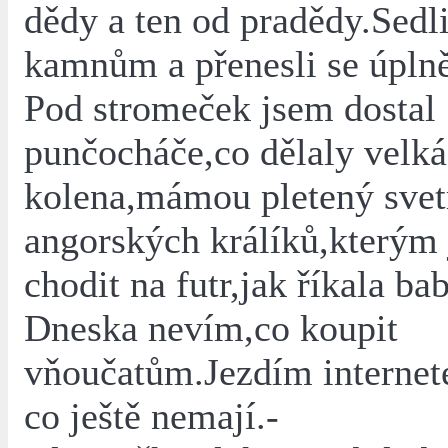
dědy a ten od pradědy.Sedl
kamnům a přenesli se úplně
Pod stromeček jsem dostal
punčocháče,co dělaly velká
kolena,mámou pletený svet
angorských králíků,kterým
chodit na futr,jak říkala ba
Dneska nevím,co koupit
vňoučatům.Jezdím internet
co ještě nemají.-