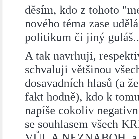
děsím, kdo z tohoto "m
nového téma zase udělá
politikum či jiný guláš..
A tak navrhuji, respekti
schvaluji většinou všec
dosavadních hlasů (a že 
fakt hodně), kdo k tom
napíše cokoliv negativn
se souhlasem všech K
VŮL A NEZNABOH, a t