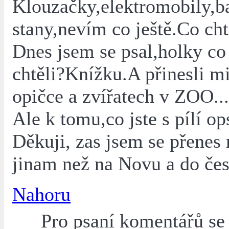
Klouzačky,elektromobily,b
stany,nevím co ještě.Co cht
Dnes jsem se psal,holky co 
chtěli?Knížku.A přinesli m
opičce a zvířatech v ZOO...
Ale k tomu,co jste s pílí op
Děkuji, zas jsem se přenes
jinam než na Novu a do česk
Nahoru
Pro psaní komentářů s