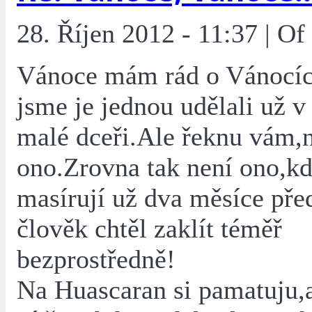
28. Říjen 2012 - 11:37 | O
Vánoce mám rád o Vánocíc
jsme je jednou udělali už v
malé dceři.Ale řeknu vám,n
ono.Zrovna tak není ono,kd
masírují už dva měsíce př
člověk chtěl zaklít téměř
bezprostředně!
Na Huascaran si pamatuju,