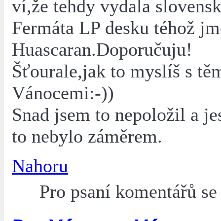
ví,že tehdy vydala slovens
Fermáta LP desku téhož j
Huascaran.Doporučuju!
Šťourale,jak to myslíš s tě
Vánocemi:-))
Snad jsem to nepoložil a jes
to nebylo záměrem.
Nahoru
Pro psaní komentářů s