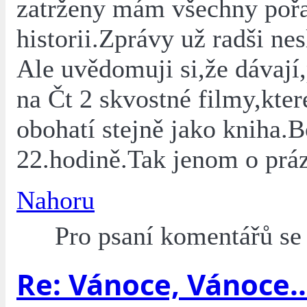
zatrženy mám všechny poř
historii.Zprávy už radši nes
Ale uvědomuji si,že dávají
na Čt 2 skvostné filmy,kter
obohatí stejně jako kniha.
22.hodině.Tak jenom o práz
Nahoru
Pro psaní komentářů s
Re: Vánoce, Vánoce..