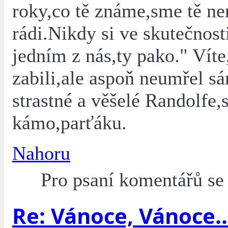
roky,co tě známe,sme tě ne
rádi.Nikdy si ve skutečnosti
jedním z nás,ty pako." Víte
zabili,ale aspoň neumřel s
strastné a věšelé Randolfe,
kámo,parťáku.
Nahoru
Pro psaní komentářů s
Re: Vánoce, Vánoce..