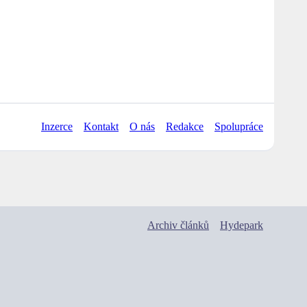
Inzerce
Kontakt
O nás
Redakce
Spolupráce
Archiv článků
Hydepark