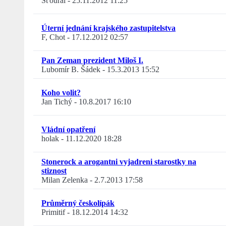
Šťoural
-
25.11.2012 11:25
Úterní jednání krajského zastupitelstva
F, Chot
-
17.12.2012 02:57
Pan Zeman prezident Miloš I.
Lubomír B. Šádek
-
15.3.2013 15:52
Koho volit?
Jan Tichý
-
10.8.2017 16:10
Vládní opatření
holak
-
11.12.2020 18:28
Stonerock a arogantni vyjadreni starostky na
stiznost
Milan Zelenka
-
2.7.2013 17:58
Průměrný českolípák
Primitif
-
18.12.2014 14:32