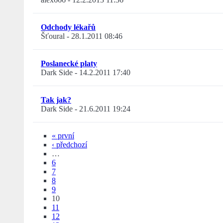
Odchody lékařů
Šťoural
-
28.1.2011 08:46
Poslanecké platy
Dark Side
-
14.2.2011 17:40
Tak jak?
Dark Side
-
21.6.2011 19:24
« první
‹ předchozí
…
6
7
8
9
10
11
12