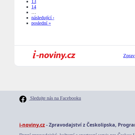
13
14
…
následující ›
poslední »
Zprav
Sledujte nás na Facebooku
i-noviny.cz
- Zpravodajství z Českolipska, Progr
Denní zpravodajský, kulturní a sportovní servis pro Českou 