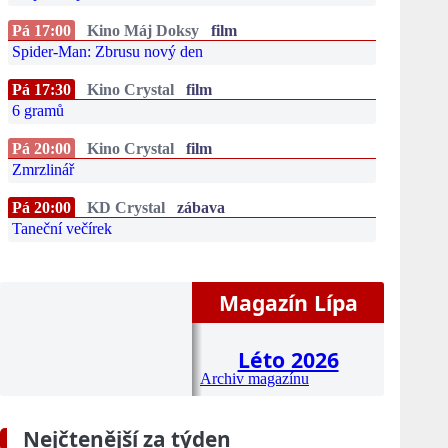
Pá 17:00
Kino Máj Doksy
film
Spider-Man: Zbrusu nový den
Pá 17:30
Kino Crystal
film
6 gramů
Pá 20:00
Kino Crystal
film
Zmrzlinář
Pá 20:00
KD Crystal
zábava
Taneční večírek
Magazín Lípa
Léto 2026
Archiv magazínu
Nejčtenější za týden