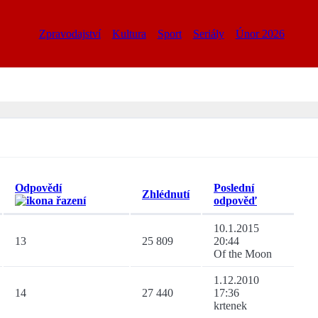
Zpravodajství
Kultura
Sport
Seriály
Únor 2026
Odpovědí
Poslední
Zhlédnutí
odpověď
10.1.2015
13
25 809
20:44
Of the Moon
1.12.2010
14
27 440
17:36
krtenek