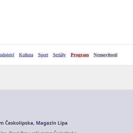
odajství
Kultura
Sport
Seriály
Program
Nemovitosti
am Českolipska, Magazín Lípa
Lípu, Nový Bor a celý region Českolipska.