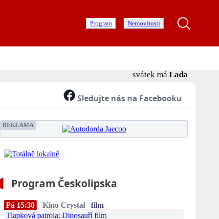
Program
Nemovitosti
svátek má
Lada
Sledujte nás na Facebooku
REKLAMA
Program Českolipska
Pá 15:30
Kino Crystal
film
Tlapková patrola: Dinosauří film