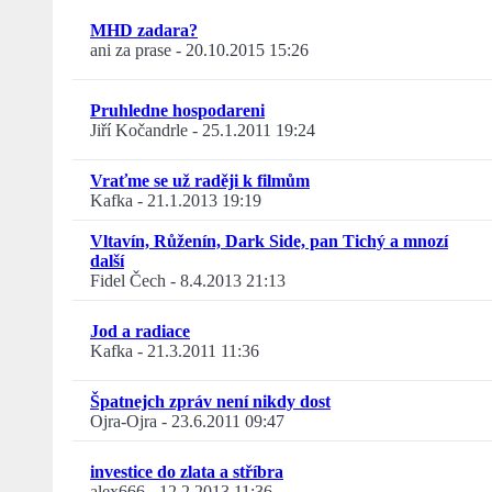
MHD zadara?
ani za prase
-
20.10.2015 15:26
Pruhledne hospodareni
Jiří Kočandrle
-
25.1.2011 19:24
Vraťme se už raději k filmům
Kafka
-
21.1.2013 19:19
Vltavín, Růženín, Dark Side, pan Tichý a mnozí
další
Fidel Čech
-
8.4.2013 21:13
Jod a radiace
Kafka
-
21.3.2011 11:36
Špatnejch zpráv není nikdy dost
Ojra-Ojra
-
23.6.2011 09:47
investice do zlata a stříbra
alex666
-
12.2.2013 11:36