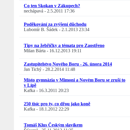
Co ten Skokan v Zákupech?
nechápavá
-
2.5.2011 17:36
Poděkování za zvýšení důchodu
Lubomír B. Šádek
-
2.1.2013 23:34
Tipy na žebříčky a témata pro Zaostřeno
Milan Bárta
-
16.12.2013 19:11
Zastupitelstvo Nového Boru - 26. února 2014
Jan Tichý
-
28.2.2014 11:48
Místo gymnázia v Mimoni a Novém Boru se zruší to
v Lípě
Kafka
-
16.3.2011 20:23
250 tisíc pro ty, co dřou jako koně
Kafka
-
18.1.2012 22:29
Tomáš Klus Českým slavíkem