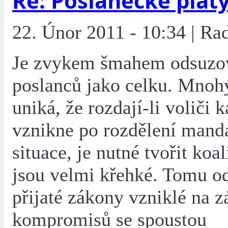
Re: Poslanecké plat
22. Únor 2011 - 10:34 | Ra
Je zvykem šmahem odsuzov
poslanců jako celku. Mnoh
uniká, že rozdají-li voliči k
vznikne po rozdělení mand
situace, je nutné tvořit koal
jsou velmi křehké. Tomu o
přijaté zákony vzniklé na z
kompromisů se spoustou