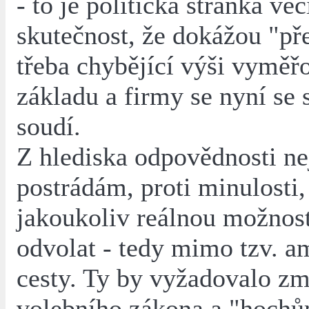
- to je politická stránka věc
skutečnost, že dokážou "př
třeba chybějící výši vyměř
základu a firmy se nyní se 
soudí.
Z hlediska odpovědnosti ne
postrádám, proti minulosti,
jakoukoliv reálnou možnos
odvolat - tedy mimo tzv. a
cesty. Ty by vyžadovalo z
volebního zákona a "hochů