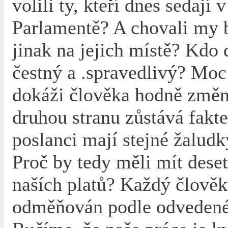
volili ty, kteří dnes sedají v
Parlamentě? A chovali my
jinak na jejich místě? Kdo 
čestný a .spravedlivý? Moc
dokáži člověka hodně změn
druhou stranu zůstává fakte
poslanci mají stejné žaludk
Proč by tedy měli mít dese
naších platů? Každý člověk
odměňován podle odvedené