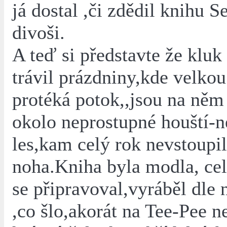
já dostal ,či zdědil knihu 
divoši.
A teď si představte že kluk
trávil prázdniny,kde velko
protéká potok,,jsou na něm
okolo neprostupné houští-
les,kam celý rok nevstoupi
noha.Kniha byla modla, cel
se připravoval,vyráběl dle
,co šlo,akorát na Tee-Pee n