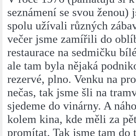
seznámení se svou ženou) j
spolu užívali různých zába
večer jsme zamířili do obl
restaurace na sedmičku bílé
ale tam byla nějaká podnik
rezervé, plno. Venku na pr
nečas, tak jsme šli na tramv
sjedeme do vinárny. A náho
kolem kina, kde měli za pě
promítat. Tak jsme tam do t