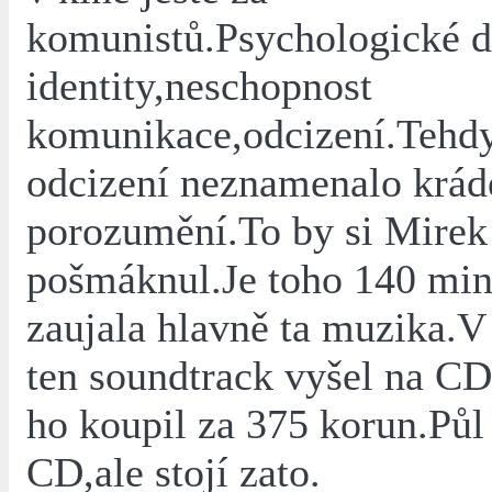
komunistů.Psychologické d
identity,neschopnost
komunikace,odcizení.Tehdy
odcizení neznamenalo kráde
porozumění.To by si Mirek
pošmáknul.Je toho 140 min
zaujala hlavně ta muzika.V
ten soundtrack vyšel na CD
ho koupil za 375 korun.Půl
CD,ale stojí zato.