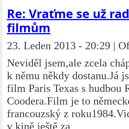
Re: Vraťme se už rad
filmům
23. Leden 2013 - 20:29 | O
Neviděl jsem,ale zcela chá
k němu někdy dostanu.Já j
film Paris Texas s hudbou 
Coodera.Film je to německ
francouzský z roku1984.Vid
v kině ještě za