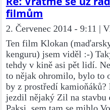
Re: Vraťme se už rad
filmům
2. Červenec 2014 - 9:11 | V
Ten film Klokan (maďarsk
kenguru) jsem viděl :-) Tak
tehdy v kině asi pět lidí. N
to nějak ohromilo, bylo to 
by z prostředí kamioňáků?
jezdil nějaký Zil na stavbu 
Paksi, sem tam se mihlo Vo