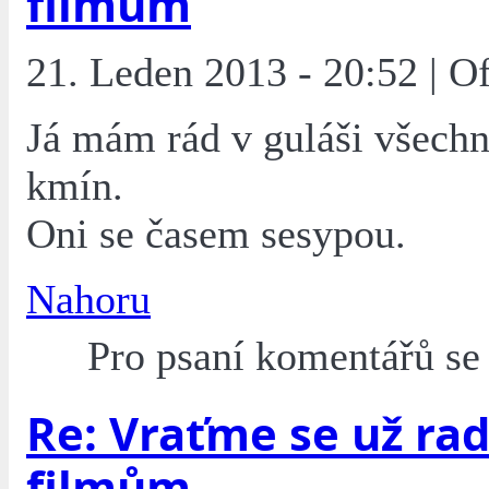
filmům
21. Leden 2013 - 20:52 | O
Já mám rád v guláši všechn
kmín.
Oni se časem sesypou.
Nahoru
Pro psaní komentářů s
Re: Vraťme se už rad
filmům