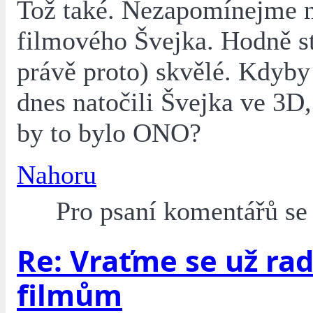
Tož také. Nezapomínejme 
filmového Švejka. Hodně sta
právě proto) skvělé. Kdyb
dnes natočili Švejka ve 3D,
by to bylo ONO?
Nahoru
Pro psaní komentářů s
Re: Vraťme se už rad
filmům