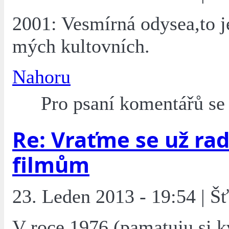
2001: Vesmírná odysea,to j
mých kultovních.
Nahoru
Pro psaní komentářů s
Re: Vraťme se už rad
filmům
23. Leden 2013 - 19:54 | Š
V roce 1976 (pamatuju si k