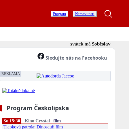
Program
Nemovitosti
svátek má
Soběslav
Sledujte nás na Facebooku
REKLAMA
Program Českolipska
So 15:30
Kino Crystal
film
Tlapková patrola: Dinosauří film