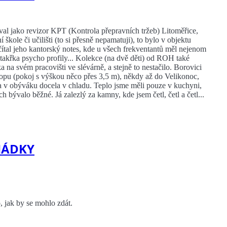
oval jako revizor KPT (Kontrola přepravních tržeb) Litoměřice,
škole či učilišti (to si přesně nepamatuji), to bylo v objektu
čítal jeho kantorský notes, kde u všech frekventantů měl nejenom
 takřka psycho profily... Kolekce (na dvě děti) od ROH také
a na svém pracovišti ve slévárně, a stejně to nestačilo. Borovici
ropu (pokoj s výškou něco přes 3,5 m), někdy až do Velikonoc,
 a v obýváku docela v chladu. Teplo jsme měli pouze v kuchyni,
h bývalo běžné. Já zalezlý za kamny, kde jsem četl, četl a četl...
HÁDKY
 jak by se mohlo zdát.