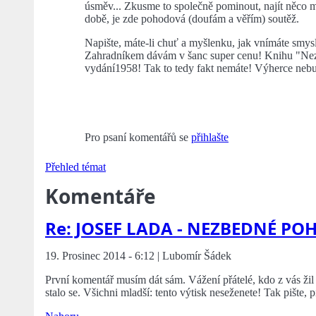
úsměv... Zkusme to společně pominout, najít něco mil
době, je zde pohodová (doufám a věřím) soutěž.
Napište, máte-li chuť a myšlenku, jak vnímáte sm
Zahradníkem dávám v šanc super cenu! Knihu "Nez
vydání1958! Tak to tedy fakt nemáte! Výherce nebud
Pro psaní komentářů se
přihlašte
Přehled témat
Komentáře
Re: JOSEF LADA - NEZBEDNÉ PO
19. Prosinec 2014 - 6:12 | Lubomír Šádek
První komentář musím dát sám. Vážení přátelé, kdo z vás žil
stalo se. Všichni mladší: tento výtisk neseženete! Tak pišt