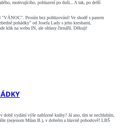
ého, motivujícího, pohlazení po duši... A tak, po delší
ysl "VÁNOC". Prosím bez politizování! Ve shodě s panem
bedné pohádky" od Josefa Lady s jeho kresbami,
e klik na webu IN, ale ohlasy čtenářů. Děkuji!
HÁDKY
 v době vydání výše nabízené knihy? Já ano, tím se nechlubím,
e, pište (nejenom Milan B.), v dobrém a hlavně pohodově! LBŠ