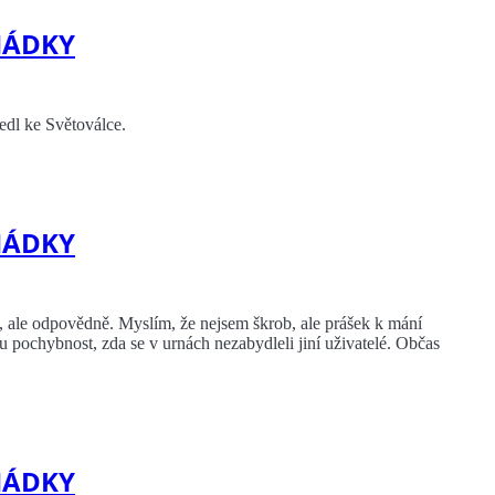
HÁDKY
edl ke Světoválce.
HÁDKY
, ale odpovědně. Myslím, že nejsem škrob, ale prášek k mání
ou pochybnost, zda se v urnách nezabydleli jiní uživatelé. Občas
HÁDKY