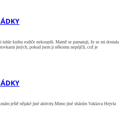
HÁDKY
i tuhle knihu rodiče nekoupili. Matně se pamatuji, že se mi dostala
 stovkami jiných, pokud jsem ji někomu nepůjčil, což je
HÁDKY
,mám ještě nějaké jiné aktivity.Mimo jiné sháním Vaklava Hejvla