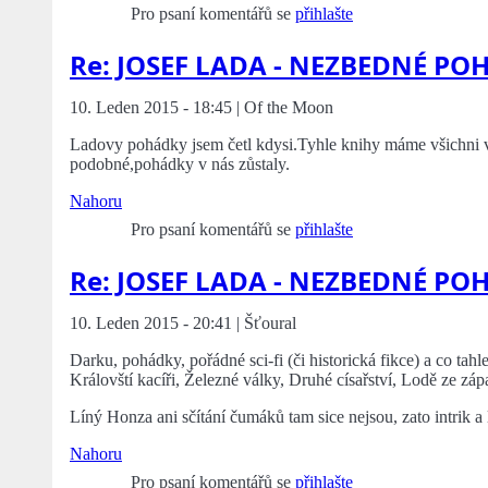
Pro psaní komentářů se
přihlašte
Re: JOSEF LADA - NEZBEDNÉ PO
10. Leden 2015 - 18:45 | Of the Moon
Ladovy pohádky jsem četl kdysi.Tyhle knihy máme všichni vě
podobné,pohádky v nás zůstaly.
Nahoru
Pro psaní komentářů se
přihlašte
Re: JOSEF LADA - NEZBEDNÉ PO
10. Leden 2015 - 20:41 | Šťoural
Darku, pohádky, pořádné sci-fi (či historická fikce) a co t
Královští kacíři, Železné války, Druhé císařství, Lodě ze záp
Líný Honza ani sčítání čumáků tam sice nejsou, zato intrik a
Nahoru
Pro psaní komentářů se
přihlašte