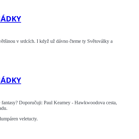
HÁDKY
tšinou v srdcích. I když už dávno čteme ty Světoválky a
HÁDKY
ahle fantasy? Doporučuji: Paul Kearney - Hawkwoodova cesta,
adu.
 lumpáren veletucty.