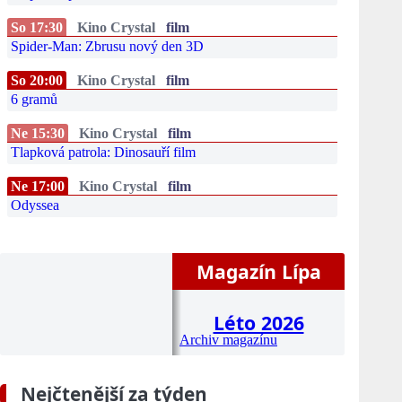
So 17:30
Kino Crystal
film
Spider-Man: Zbrusu nový den 3D
So 20:00
Kino Crystal
film
6 gramů
Ne 15:30
Kino Crystal
film
Tlapková patrola: Dinosauří film
Ne 17:00
Kino Crystal
film
Odyssea
Magazín Lípa
Léto 2026
Archiv magazínu
Nejčtenější za týden