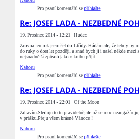
Nahoru
Pro psaní komentářů se
přihlašte
Re: JOSEF LADA - NEZBEDNÉ PO
19. Prosinec 2014 - 12:21 | Hudec
Zrovna ten rok jsem šel do 1.třídy. Hádám ale, že tehdy by m
do ruky o dost let později, a snad bych ji i našel někde mezi
nejsnadnější způsob jako o knihu přijít.
Nahoru
Pro psaní komentářů se
přihlašte
Re: JOSEF LADA - NEZBEDNÉ PO
19. Prosinec 2014 - 22:01 | Of the Moon
Zdravím.Sleduju to tu pravidelně,ale už se moc neangažíruju
v prášku.Přeju všem krásné Vánoce !
Nahoru
Pro psaní komentářů se
přihlašte