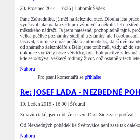
20. Prosinec 2014 - 16:36 | Lubomír Šádek
Pane Zahradníku, já měl na železnici otce. Dlouhá leta prac
vyučoval také na kurzech pro výpravčí a několik let na střední 
městského nádraží. Já jsem natěšeně, pochopitelně tajně, pro
velice pečlivé poznámky studijní a známky, ale i osobnostní,
fasoval, s nimi se u nás počítalo automaticky, další dvě mamk
od známého železničáře z Bělé jsme totiž měli vždy až do st
dokonce vyrážely nové větvičky, byla holt poctivě zalévaná
kde se odbýval veškerý rodinný život, což ostatně v těch letec
Nahoru
Pro psaní komentářů se
přihlašte
Re: JOSEF LADA - NEZBEDNÉ PO
10. Leden 2015 - 16:00 | Šťoural
Zdravím také, jsem rád, že se sem Dark Side zase podíval.
Od Nezbedných pohádek ke Světoválce není zase tak daleko,
Nahoru