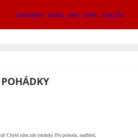
Zpravodajství
Kultura
Sport
Seriály
Únor 2026
É POHÁDKY
val! Chybí nám zde (stránky IN) pohoda, nadhled,