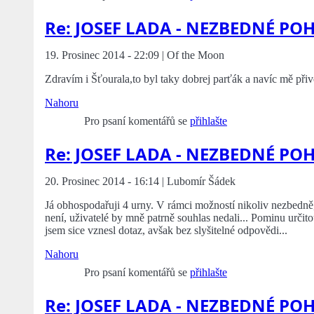
Re: JOSEF LADA - NEZBEDNÉ PO
19. Prosinec 2014 - 22:09 | Of the Moon
Zdravím i Šťourala,to byl taky dobrej parťák a navíc mě přiv
Nahoru
Pro psaní komentářů se
přihlašte
Re: JOSEF LADA - NEZBEDNÉ PO
20. Prosinec 2014 - 16:14 | Lubomír Šádek
Já obhospodařuji 4 urny. V rámci možností nikoliv nezbedně
není, uživatelé by mně patrně souhlas nedali... Pominu určit
jsem sice vznesl dotaz, avšak bez slyšitelné odpovědi...
Nahoru
Pro psaní komentářů se
přihlašte
Re: JOSEF LADA - NEZBEDNÉ PO