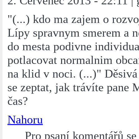
2. Červenec 2013 - 22:11 | 
"(...) kdo ma zajem o rozv
Lípy spravnym smerem a n
do mesta podivne individua
potlacovat normalnim obc
na klid v noci. (...)" Děsiv
se zeptat, jak trávíte pane
čas?
Nahoru
Pro psaní komentářů s