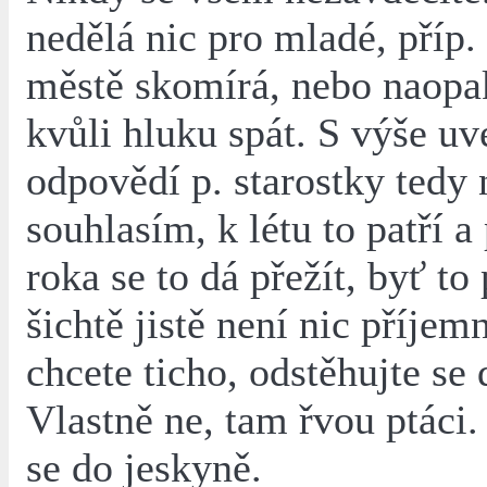
nedělá nic pro mladé, příp.
městě skomírá, nebo naopa
kvůli hluku spát. S výše u
odpovědí p. starostky tedy 
souhlasím, k létu to patří a
roka se to dá přežít, byť t
šichtě jistě není nic příjemn
chcete ticho, odstěhujte se 
Vlastně ne, tam řvou ptáci.
se do jeskyně.