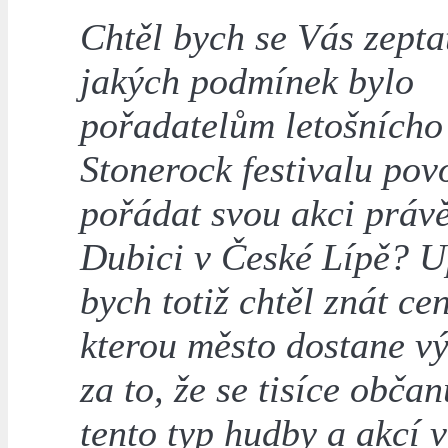
Chtěl bych se Vás zepta
jakých podmínek bylo
pořadatelům letošnícho
Stonerock festivalu pov
pořádat svou akci právě
Dubici v České Lípě? 
bych totiž chtěl znát ce
kterou město dostane 
za to, že se tisíce občan
tento typ hudby a akcí 