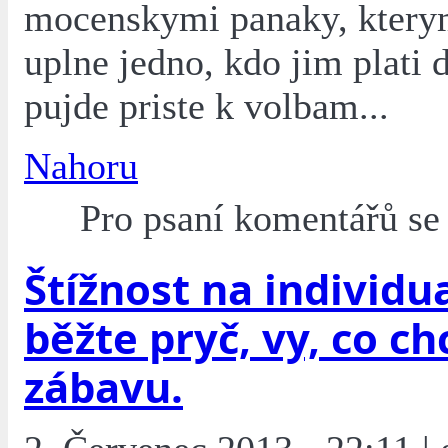
mocenskymi panaky, ktery
uplne jedno, kdo jim plati 
pujde priste k volbam...
Nahoru
Pro psaní komentářů s
Štížnost na individu
běžte pryč, vy, co ch
zábavu.