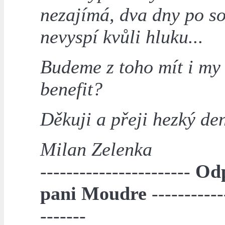
nezajímá, dva dny po s
nevyspí kvůli hluku...
Budeme z toho mít i my
benefit?
Děkuji a přeji hezký de
Milan Zelenka
-----------------------
Od
pani Moudre
-----------
-------