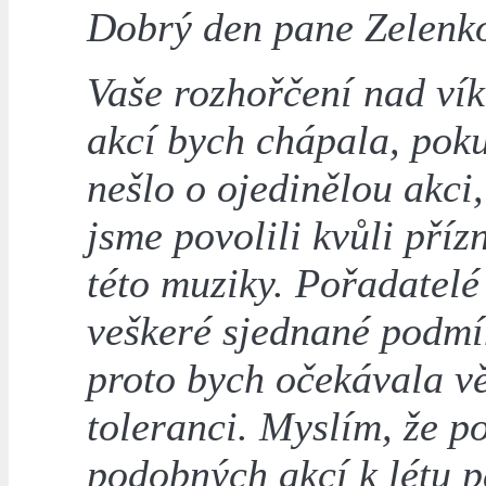
Dobrý den pane Zelenk
Vaše rozhořčení nad ví
akcí bych chápala, pok
nešlo o ojedinělou akci,
jsme povolili kvůli pří
této muziky. Pořadatelé
veškeré sjednané podmí
proto bych očekávala vě
toleranci. Myslím, že p
podobných akcí k létu pa