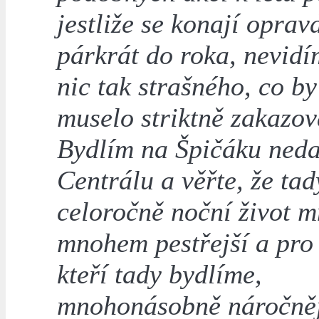
jestliže se konají oprav
párkrát do roka, nevidí
nic tak strašného, co b
muselo striktně zakazov
Bydlím na Špičáku ned
Centrálu a věřte, že tad
celoročně noční život 
mnohem pestřejší a pro
kteří tady bydlíme,
mnohonásobně náročněj