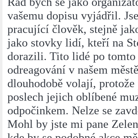
Rád bych se jako organizát
vašemu dopisu vyjádřil. Js
pracující člověk, stejně jak
jako stovky lidí, kteří na S
dorazili. Tito lidé po tomt
odreagování v našem měst
dlouhodobě volají, protože 
poslech jejich oblíbené mu
odpočinkem. Nelze se zavd
Mohl by jste mi pane Zelenk
kde by se podobné akce mě