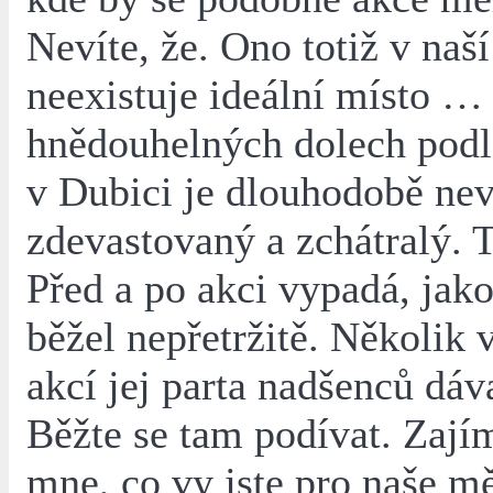
Nevíte, že. Ono totiž v naší
neexistuje ideální místo 
hnědouhelných dolech podl
v Dubici je dlouhodobě nev
zdevastovaný a zchátralý. T
Před a po akci vypadá, jak
běžel nepřetržitě. Několik 
akcí jej parta nadšenců dáv
Běžte se tam podívat. Zají
mne, co vy jste pro naše m