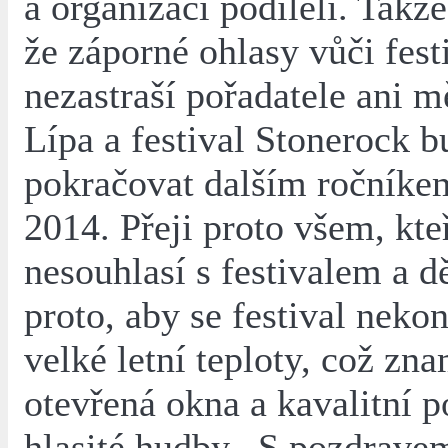
a organizaci podíleli. Takž
že záporné ohlasy vůči fest
nezastraší pořadatele ani 
Lípa a festival Stonerock b
pokračovat dalším ročníke
2014. Přeji proto všem, kte
nesouhlasí s festivalem a dě
proto, aby se festival nekon
velké letní teploty, což zn
otevřená okna a kavalitní p
hlasité hudby.. S pozdrave