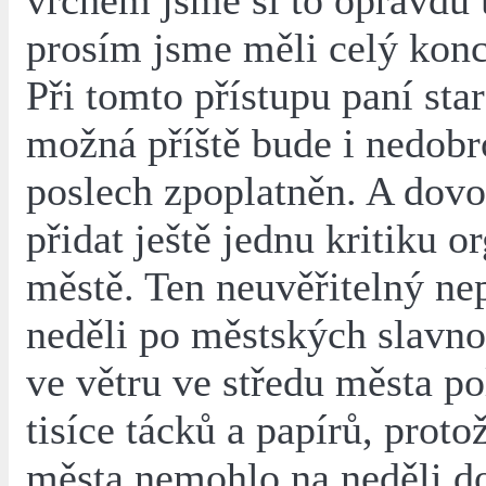
vrchem jsme si to opravdu u
prosím jsme měli celý konc
Při tomto přístupu paní sta
možná příště bude i nedob
poslech zpoplatněn. A dovo
přidat ještě jednu kritiku o
městě. Ten neuvěřitelný ne
neděli po městských slavno
ve větru ve středu města po
tisíce tácků a papírů, proto
města nemohlo na neděli d