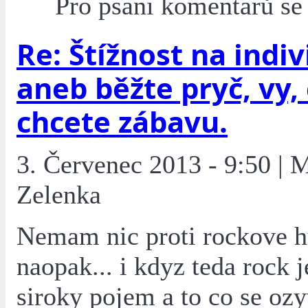
Pro psaní komentářů s
Re: Štížnost na indi
aneb běžte pryč, vy,
chcete zábavu.
3. Červenec 2013 - 9:50 | 
Zelenka
Nemam nic proti rockove h
naopak... i kdyz teda rock j
siroky pojem a to co se ozy