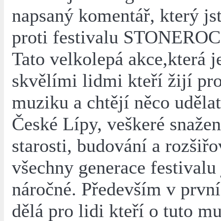
napsaný komentář, který jst
proti festivalu STONERO
Tato velkolepá akce,která j
skvělími lidmi kteří žijí pr
muziku a chtějí něco udělat
České Lípy, veškeré snažení
starosti, budování a rozšiřo
všechny generace festivalu 
náročné. Především v první 
dělá pro lidi kteří o tuto m