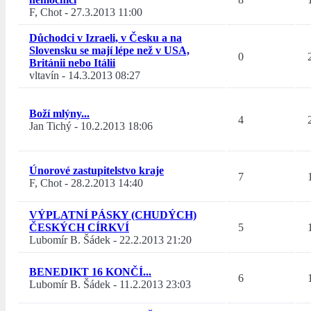
F, Chot
-
27.3.2013 11:00
Důchodci v Izraeli, v Česku a na
Slovensku se mají lépe než v USA,
0
Británii nebo Itálii
vltavín
-
14.3.2013 08:27
Boží mlýny...
4
Jan Tichý
-
10.2.2013 18:06
Únorové zastupitelstvo kraje
7
F, Chot
-
28.2.2013 14:40
VÝPLATNÍ PÁSKY (CHUDÝCH)
ČESKÝCH CÍRKVÍ
5
Lubomír B. Šádek
-
22.2.2013 21:20
BENEDIKT 16 KONČÍ...
6
Lubomír B. Šádek
-
11.2.2013 23:03