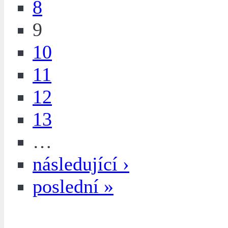
8
9
10
11
12
13
…
následující ›
poslední »