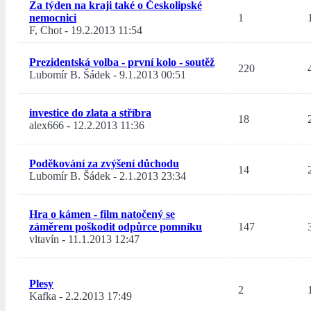
Za týden na kraji také o Českolipské
nemocnici
1
F, Chot
-
19.2.2013 11:54
Prezidentská volba - první kolo - soutěž
220
Lubomír B. Šádek
-
9.1.2013 00:51
investice do zlata a stříbra
18
alex666
-
12.2.2013 11:36
Poděkování za zvýšení důchodu
14
Lubomír B. Šádek
-
2.1.2013 23:34
Hra o kámen - film natočený se
záměrem poškodit odpůrce pomníku
147
vltavín
-
11.1.2013 12:47
Plesy
2
Kafka
-
2.2.2013 17:49