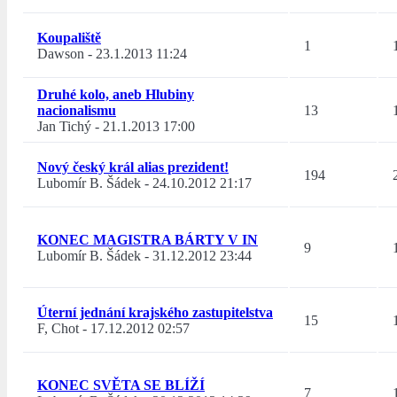
Koupaliště
1
Dawson
-
23.1.2013 11:24
Druhé kolo, aneb Hlubiny
nacionalismu
13
Jan Tichý
-
21.1.2013 17:00
Nový český král alias prezident!
194
Lubomír B. Šádek
-
24.10.2012 21:17
KONEC MAGISTRA BÁRTY V IN
9
Lubomír B. Šádek
-
31.12.2012 23:44
Úterní jednání krajského zastupitelstva
15
F, Chot
-
17.12.2012 02:57
KONEC SVĚTA SE BLÍŽÍ
7