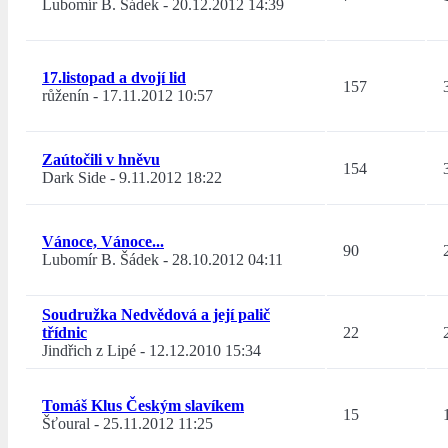
Lubomír B. Šádek
-
20.12.2012 14:39
17.listopad a dvojí lid
157
růženín
-
17.11.2012 10:57
Zaútočili v hněvu
154
Dark Side
-
9.11.2012 18:22
Vánoce, Vánoce...
90
Lubomír B. Šádek
-
28.10.2012 04:11
Soudružka Nedvědová a její palič
třídnic
22
Jindřich z Lipé
-
12.12.2010 15:34
Tomáš Klus Českým slavíkem
15
Šťoural
-
25.11.2012 11:25