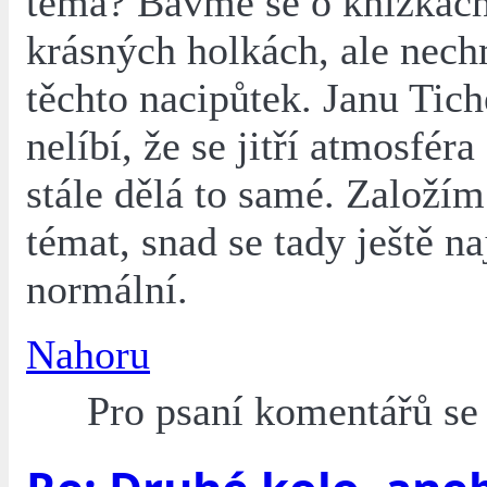
téma? Bavme se o knížkách
krásných holkách, ale nec
těchto nacipůtek. Janu Tic
nelíbí, že se jitří atmosféra
stále dělá to samé. Založí
témat, snad se tady ještě n
normální.
Nahoru
Pro psaní komentářů s