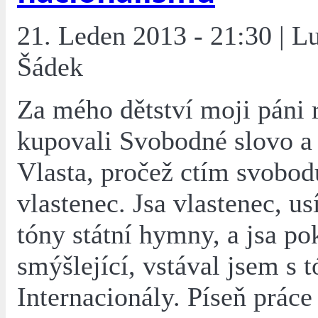
21. Leden 2013 - 21:30 | L
Šádek
Za mého dětství moji páni 
kupovali Svobodné slovo a
Vlasta, pročež ctím svobod
vlastenec. Jsa vlastenec, us
tóny státní hymny, a jsa p
smýšlející, vstával jsem s 
Internacionály. Píseň prác