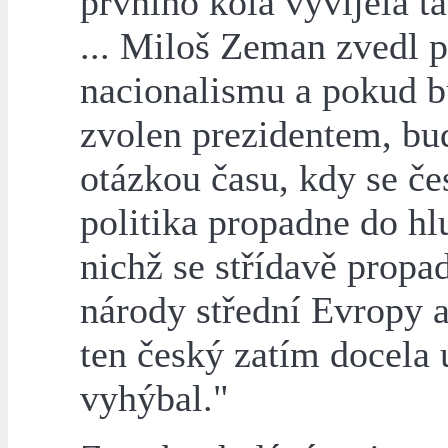
prvního kola vyvíjela ta
... Miloš Zeman zvedl 
nacionalismu a pokud 
zvolen prezidentem, bu
otázkou času, kdy se če
politika propadne do hl
nichž se střídavě propa
národy střední Evropy a
ten český zatím docela
vyhýbal."