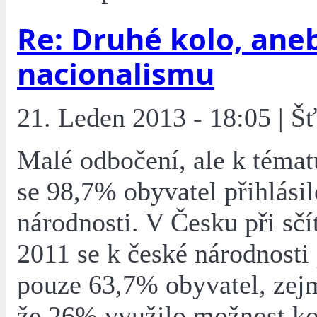
Re: Druhé kolo, ane
nacionalismu
21. Leden 2013 - 18:05 | Š
Malé odbočení, ale k témat
se 98,7% obyvatel přihlásil
národnosti. V Česku při sčí
2011 se k české národnosti 
pouze 63,7% obyvatel, zej
že 26% využilo možnost ko