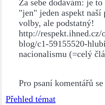
Za sebe dodávám: je to 
"jen" jeden aspekt naší 
volby, ale podstatný!
http://respekt.ihned.cz/o
blog/c1-59155520-hlub
nacionalismu (=celý čl
Pro psaní komentářů s
Přehled témat