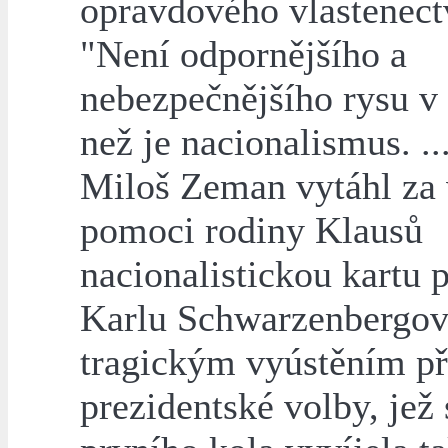
opravdového vlastenect
"Není odpornějšího a
nebezpečnějšího rysu v 
než je nacionalismus. ..
Miloš Zeman vytáhl za
pomoci rodiny Klausů
nacionalistickou kartu p
Karlu Schwarzenbergovi
tragickým vyústěním p
prezidentské volby, jež 