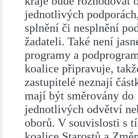
kraje bude rozhodovat 
jednotlivých podporách,
splnění či nesplnění p
žadateli. Také není jasn
programy a podprogra
koalice připravuje, takž
zastupitelé neznají část
mají být směrovány do
jednotlivých odvětví n
oborů. V souvislosti s 
koalice Starostů a Změn