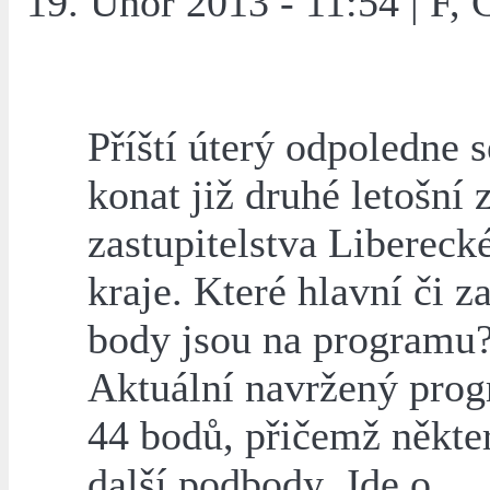
19. Únor 2013 - 11:54 | F, 
Příští úterý odpoledne 
konat již druhé letošní 
zastupitelstva Libereck
kraje. Které hlavní či z
body jsou na programu
Aktuální navržený pro
44 bodů, přičemž někte
další podbody. Jde o