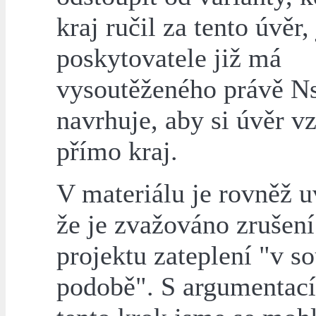
kraj ručil za tento úvěr,
poskytovatele již má
vysoutěženého právě NsP
navrhuje, aby si úvěr vz
přímo kraj.
V materiálu je rovněž 
že je zvažováno zrušení
projektu zateplení "v s
podobě". S argumentací