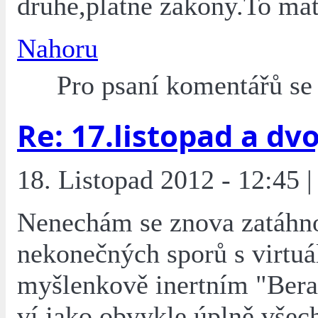
druhé,platné zákony.To mát
Nahoru
Pro psaní komentářů s
Re: 17.listopad a dvoj
18. Listopad 2012 - 12:45 |
Nenechám se znova zatáhn
nekonečných sporů s virtuá
myšlenkově inertním "Bera
ví jako obvykle úplně všec