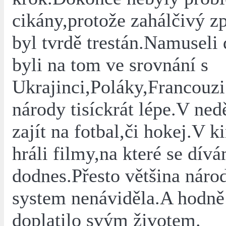
cikány,protože zahálčivý z
byl tvrdě trestán.Namuseli 
byli na tom ve srovnání s
Ukrajinci,Poláky,Francouzi
národy tisíckrát lépe.V ned
zajít na fotbal,či hokej.V k
hráli filmy,na které se dív
dodnes.Přesto většina náro
system nenáviděla.A hodně 
doplatilo svým životem.