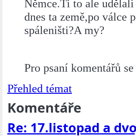
Němce.Ti to ale udělali
dnes ta země,po válce 
spáleništi?A my?
Pro psaní komentářů s
Přehled témat
Komentáře
Re: 17.listopad a dvoj