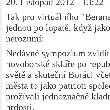
20. Listopad 2012 - 13:22 |
Tak pro virtuálního "Berana
jednou po lopatě, když jak
nerozumí:
Nedávné sympozium zvidit
novoborské skláře po republ
světě a skuteční Boráci vče
města to jako patrioti spol
prožívali jednoznačně kladn
hrdostí.