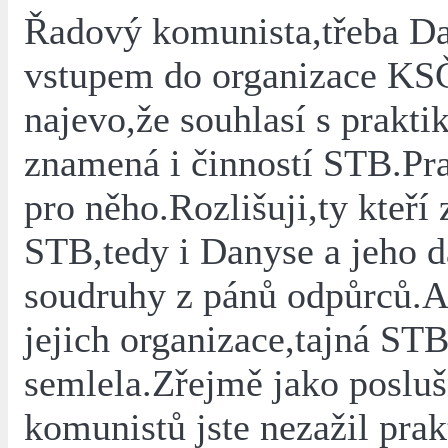
Řadový komunista,třeba D
vstupem do organizace KS
najevo,že souhlasí s prakt
znamená i činností STB.Pra
pro něho.Rozlišuji,ty kteří 
STB,tedy i Danyse a jeho d
soudruhy z pánů odpůrců.A 
jejich organizace,tajná STB
semlela.Zřejmě jako poslu
komunistů jste nezažil prak