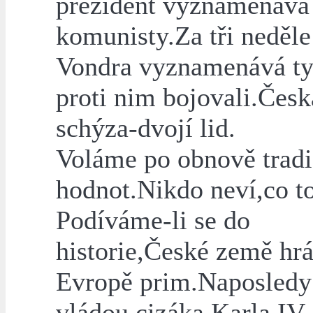
prezident vyznamenává
komunisty.Za tři neděle
Vondra vyznamenává ty,
proti nim bojovali.Česk
schýza-dvojí lid.
Voláme po obnově tradi
hodnot.Nikdo neví,co to
Podíváme-li se do
historie,České země hrá
Evropě prim.Naposledy
vládou cizáka Karla IV.