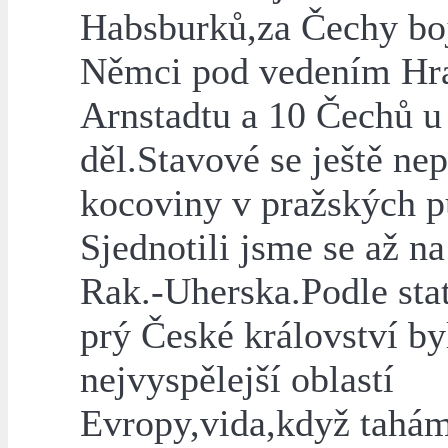
Habsburků,za Čechy bo
Němci pod vedením Hra
Arnstadtu a 10 Čechů u
děl.Stavové se ještě nep
kocoviny v pražských p
Sjednotili jsme se až na
Rak.-Uherska.Podle stat
prý České království byl
nejvyspělejší oblastí
Evropy,vida,když tahá