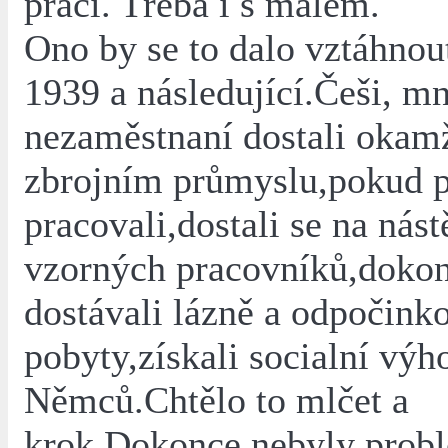
práci. Třeba i s málem.
Ono by se to dalo vztáhnout
1939 a následující.Češi, m
nezaměstnaní dostali okamž
zbrojním průmyslu,pokud p
pracovali,dostali se na nás
vzorných pracovníků,doko
dostávali lázně a odpočink
pobyty,získali socialní výh
Němců.Chtělo to mlčet a
krok.Dokonce nebyly prob