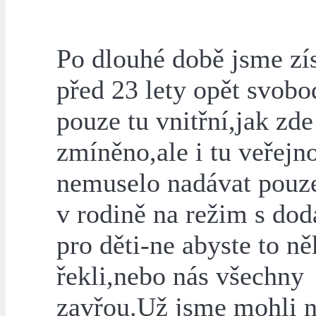
Po dlouhé době jsme zís
před 23 lety opět svobo
pouze tu vnitřní,jak zde
zmíněno,ale i tu veřejn
nemuselo nadávat pouze
v rodině na režim s do
pro děti-ne abyste to n
řekli,nebo nás všechny
zavřou.Už jsme mohli n