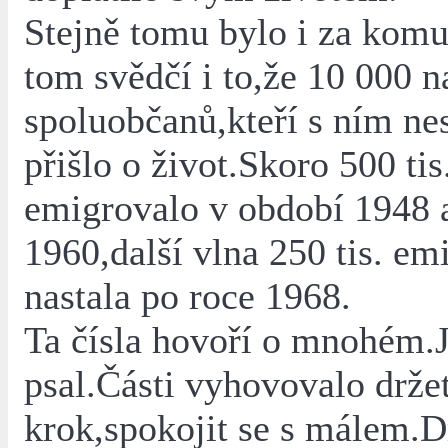
Stejně tomu bylo i za kom
tom svědčí i to,že 10 000 n
spoluobčanů,kteří s ním ne
přišlo o život.Skoro 500 tis.
emigrovalo v období 1948 
1960,další vlna 250 tis. em
nastala po roce 1968.
Ta čísla hovoří o mnohém.
psal.Části vyhovovalo drže
krok,spokojit se s málem.D