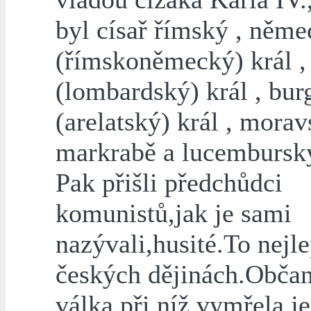
byl císař římský , něm
(římskoněmecký) král , 
(lombardský) král , bu
(arelatský) král , mora
markrabě a lucemburský
Pak přišli předchůdci
komunistů,jak je sami
nazývali,husité.To nejle
českých dějinách.Obča
válka,při níž vymřela j