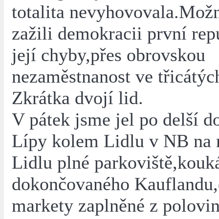
totalita nevyhovovala.Možn
zažili demokracii první rep
její chyby,přes obrovskou
nezaměstnanost ve třicátýc
Zkrátka dvojí lid.
V pátek jsme jel po delší d
Lípy kolem Lidlu v NB na 
Lidlu plné parkoviště,kou
dokončovaného Kauflandu,
markety zaplněné z polovi