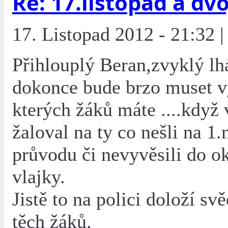
Re: 17.listopad a dvoj
17. Listopad 2012 - 21:32 |
Přihlouplý Beran,zvyklý lh
dokonce bude brzo muset vy
kterých žáků máte ....když v
žaloval na ty co nešli na 1
průvodu či nevyvěsili do o
vlajky.
Jistě to na polici doloží sv
těch žáků.