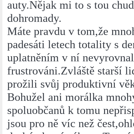
auty.Nějak mi to s tou chu
dohromady.
Máte pravdu v tom,že mnoh
padesáti letech totality s d
uplatněním v ní nevyrovnal
frustrováni.Zvláště starší li
prožili svůj produktivní věk
Bohužel ani morálka mnoh
spoluobčanů k tomu nepřis
jsou pro ně víc než čest,oh