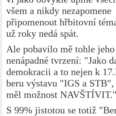
všem a nikdy nezapomene
připomenout hřbitovní tém
už roky nedá spát.
Ale pobavilo mě tohle jeho
nenápadné tvrzení: "Jako d
demokracii a to nejen k 17.
beru výstavu "IGS a STB",
měl možnost NAVŠTÍVIT.
S 99% jistotou se totiž "Be