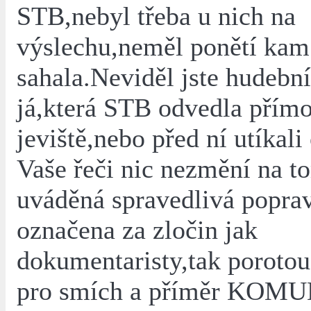
STB,nebyl třeba u nich na
výslechu,neměl ponětí kam
sahala.Neviděl jste hudebn
já,která STB odvedla přímo
jeviště,nebo před ní utíkal
Vaše řeči nic nezmění na 
uváděná spravedlivá poprav
označena za zločin jak
dokumentaristy,tak porotou
pro smích a příměr KOM