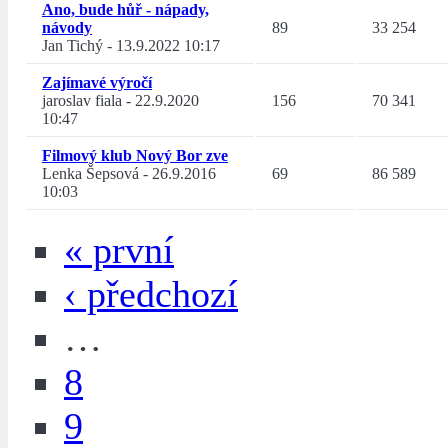
Ano, bude hůř - nápady,
návody
89
33 254
Jan Tichý
-
13.9.2022 10:17
Zajímavé výročí
jaroslav fiala
-
22.9.2020
156
70 341
10:47
Filmový klub Nový Bor zve
Lenka Šepsová
-
26.9.2016
69
86 589
10:03
« první
‹ předchozí
…
8
9