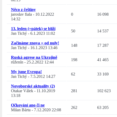
Něco z češtiny
jaroslav fiala
-
10.12.2022
0
16 098
14:32
13. leden (=pátek) se blíží
50
14 537
Jan Tichý
-
6.1.2023 11:02
Začínáme znova = od nuly!
148
17 287
Jan Tichý
-
16.1.2023 13:46
Ruská agrese na Ukrajině
198
41 465
růženín
-
25.2.2022 12:44
My jsme Evropa!
62
33 169
Jan Tichý
-
7.5.2012 14:27
Novoborské aktuality (2)
Otakar Válek
-
11.10.2019
281
102 623
13:18
Očkování ano či ne
262
63 205
Milan Bárta
-
7.12.2020 22:08