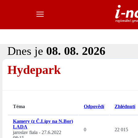
Dnes je
08. 08. 2026
Hydepark
Téma
Odpovědí
Zhlédnutí
Kamery (z Č.Lípy na N.Bor)
LADA
0
22 015
jaroslav fiala
-
27.6.2022
08:15