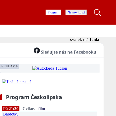
Program
Nemovitosti
svátek má
Lada
Sledujte nás na Facebooku
REKLAMA
Program Českolipska
Pá 21:30
Cvikov
film
Bardotky