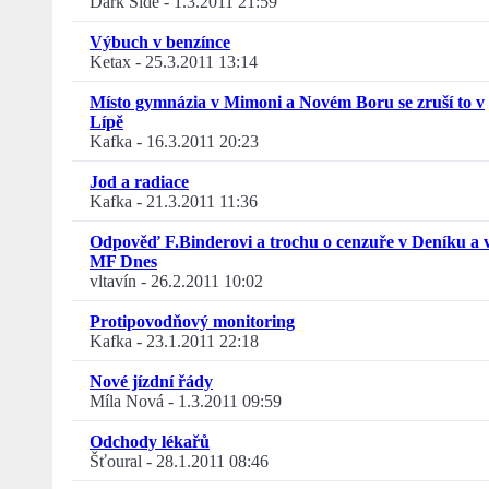
Dark Side
-
1.3.2011 21:59
Výbuch v benzínce
Ketax
-
25.3.2011 13:14
Místo gymnázia v Mimoni a Novém Boru se zruší to v
Lípě
Kafka
-
16.3.2011 20:23
Jod a radiace
Kafka
-
21.3.2011 11:36
Odpověď F.Binderovi a trochu o cenzuře v Deníku a 
MF Dnes
vltavín
-
26.2.2011 10:02
Protipovodňový monitoring
Kafka
-
23.1.2011 22:18
Nové jízdní řády
Míla Nová
-
1.3.2011 09:59
Odchody lékařů
Šťoural
-
28.1.2011 08:46