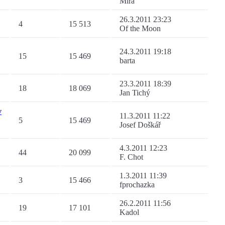
Míra
26.3.2011 23:23
4
15 513
Of the Moon
24.3.2011 19:18
15
15 469
barta
23.3.2011 18:39
18
18 069
Jan Tichý
v
11.3.2011 11:22
5
15 469
Josef Doškář
4.3.2011 12:23
44
20 099
F. Chot
1.3.2011 11:39
3
15 466
fprochazka
26.2.2011 11:56
19
17 101
Kadol