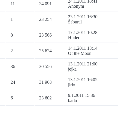
24.1.2011 18:41
11
24 091
Anonym
23.1.2011 16:30
1
23 254
Šťoural
17.1.2011 10:28
8
23 566
Hudec
14.1.2011 18:14
2
25 624
Of the Moon
13.1.2011 21:00
36
30 556
jejka
13.1.2011 16:05
24
31 968
jirlo
9.1.2011 15:36
6
23 602
barta