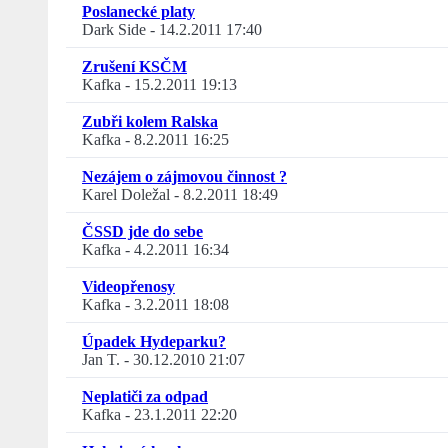
Poslanecké platy
Dark Side
-
14.2.2011 17:40
Zrušení KSČM
Kafka
-
15.2.2011 19:13
Zubři kolem Ralska
Kafka
-
8.2.2011 16:25
Nezájem o zájmovou činnost ?
Karel Doležal
-
8.2.2011 18:49
ČSSD jde do sebe
Kafka
-
4.2.2011 16:34
Videopřenosy
Kafka
-
3.2.2011 18:08
Úpadek Hydeparku?
Jan T.
-
30.12.2010 21:07
Neplatiči za odpad
Kafka
-
23.1.2011 22:20