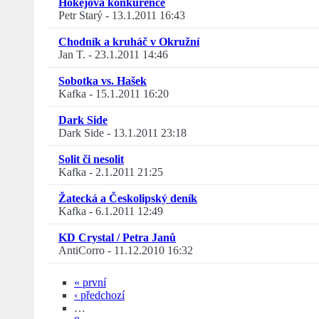
Hokejová konkurence
Petr Starý
-
13.1.2011 16:43
Chodník a kruháč v Okružní
Jan T.
-
23.1.2011 14:46
Sobotka vs. Hašek
Kafka
-
15.1.2011 16:20
Dark Side
Dark Side
-
13.1.2011 23:18
Solit či nesolit
Kafka
-
2.1.2011 21:25
Žatecká a Českolipský deník
Kafka
-
6.1.2011 12:49
KD Crystal / Petra Janů
AntiCorro
-
11.12.2010 16:32
« první
‹ předchozí
…