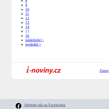
8
9
10
11
12
13
14
15
16
následující ›
poslední »
Zprav
Sledujte nás na Facebooku