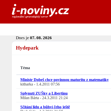
Dnes je
07. 08. 2026
Hydepark
Téma
Ministr Dobeš chce povinnou maturitu z matematiky
kitharka
-
1.4.2011 07:56
Splynutí ZUŠky a Libertinu
Milan Bárta
-
24.3.2011 21:24
Sčítání lidu a bůhví čeho ještě