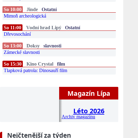
So 10:00
Jinde
Ostatní
Mimoň archeologická
So 11:00
Vodní hrad Lipý
Ostatní
Dřevosochání
So 13:00
Doksy
slavnosti
Zámecké slavnosti
So 15:30
Kino Crystal
film
Tlapková patrola: Dinosauří film
Magazín Lípa
Léto 2026
Archiv magazínu
Nejčtenější za týden