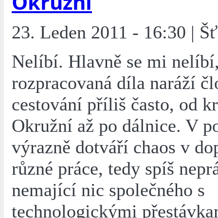
Okružní
23. Leden 2011 - 16:30 | Šť
Nelíbí. Hlavně se mi nelíbí
rozpracovaná díla naráží čl
cestování příliš často, od k
Okružní až po dálnice. V p
výrazně dotváří chaos v do
různé práce, tedy spíš nepr
nemající nic společného s
technologickými přestávkam