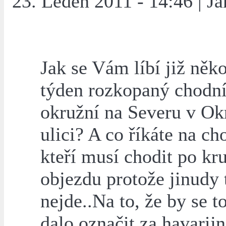
23. Leden 2011 - 14:46 | Ja
Jak se Vám líbí již něko
týden rozkopaný chodní
okružní na Severu v Ok
ulici? A co říkáte na ch
kteří musí chodit po k
objezdu protože jinudy 
nejde..Na to, že by se t
dalo označit za havarijn