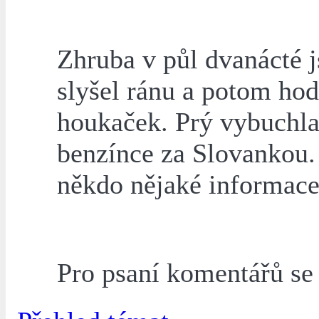
Zhruba v půl dvanácté 
slyšel ránu a potom ho
houkaček. Prý vybuchla
benzínce za Slovankou
někdo nějaké informac
Pro psaní komentářů s