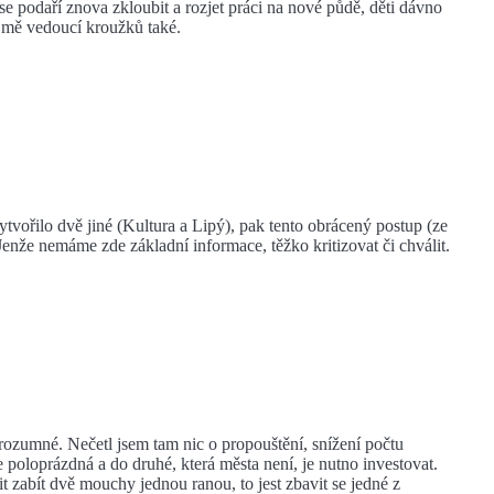
e podaří znova zkloubit a rozjet práci na nové půdě, děti dávno
ejmě vedoucí kroužků také.
vořilo dvě jiné (Kultura a Lipý), pak tento obrácený postup (ze
nže nemáme zde základní informace, těžko kritizovat či chválit.
rozumné. Nečetl jsem tam nic o propouštění, snížení počtu
 poloprázdná a do druhé, která města není, je nutno investovat.
 zabít dvě mouchy jednou ranou, to jest zbavit se jedné z