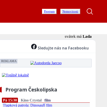
Program
Nemovitosti
svátek má
Lada
Sledujte nás na Facebooku
REKLAMA
Program Českolipska
Pá 15:30
Kino Crystal
film
Tlapková patrola: Dinosauří film