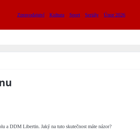
Zpravodajství
Kultura
Sport
Seriály
Únor 2026
inu
kolu a DDM Libertin. Jaký na tuto skutečnost máte názor?