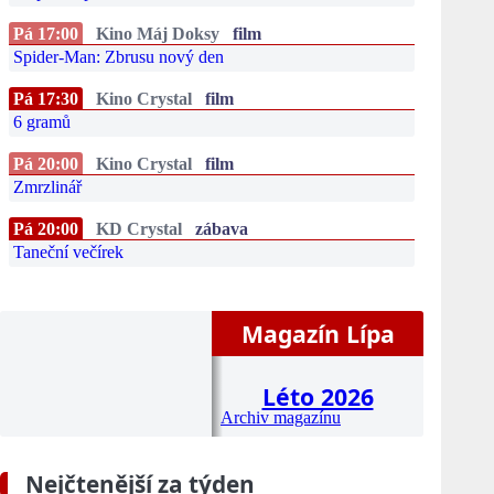
Pá 17:00
Kino Máj Doksy
film
Spider-Man: Zbrusu nový den
Pá 17:30
Kino Crystal
film
6 gramů
Pá 20:00
Kino Crystal
film
Zmrzlinář
Pá 20:00
KD Crystal
zábava
Taneční večírek
Magazín Lípa
Léto 2026
Archiv magazínu
Nejčtenější za týden