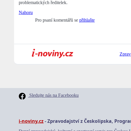
problematických ředitelek.
Nahoru
Pro psaní komentářů se
přihlašte
Zprav
Sledujte nás na Facebooku
i-noviny.cz
- Zpravodajství z Českolipska, Progr
Denní zpravodajský, kulturní a sportovní servis pro Českou 