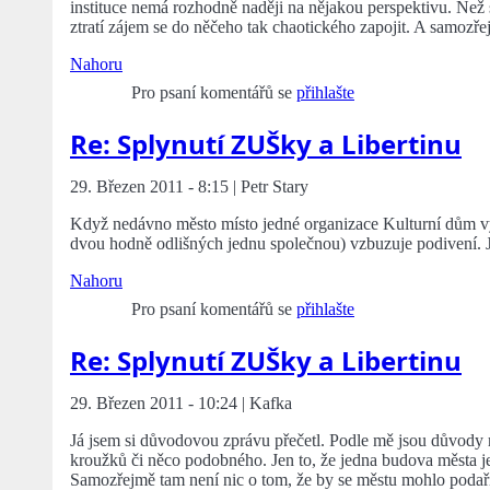
instituce nemá rozhodně naději na nějakou perspektivu. Než s
ztratí zájem se do něčeho tak chaotického zapojit. A samozř
Nahoru
Pro psaní komentářů se
přihlašte
Re: Splynutí ZUŠky a Libertinu
29. Březen 2011 - 8:15 | Petr Stary
Když nedávno město místo jedné organizace Kulturní dům vyt
dvou hodně odlišných jednu společnou) vzbuzuje podivení. Je
Nahoru
Pro psaní komentářů se
přihlašte
Re: Splynutí ZUŠky a Libertinu
29. Březen 2011 - 10:24 | Kafka
Já jsem si důvodovou zprávu přečetl. Podle mě jsou důvody 
kroužků či něco podobného. Jen to, že jedna budova města je
Samozřejmě tam není nic o tom, že by se městu mohlo podařit