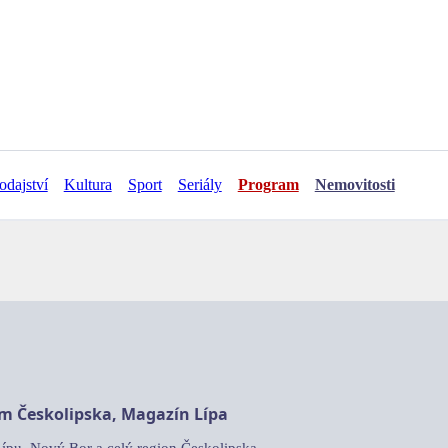
odajství
Kultura
Sport
Seriály
Program
Nemovitosti
am Českolipska, Magazín Lípa
Lípu, Nový Bor a celý region Českolipska.