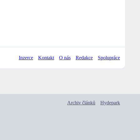
Inzerce
Kontakt
O nás
Redakce
Spolupráce
Archiv článků
Hydepark