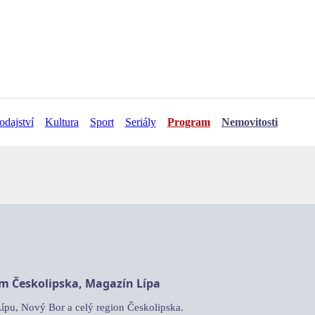
odajství
Kultura
Sport
Seriály
Program
Nemovitosti
am Českolipska, Magazín Lípa
Lípu, Nový Bor a celý region Českolipska.