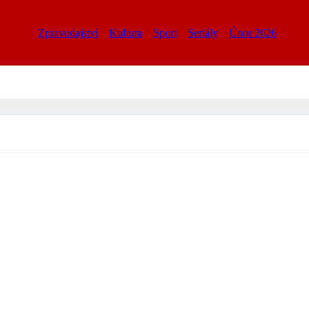
Zpravodajství
Kultura
Sport
Seriály
Únor 2026