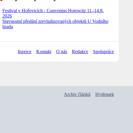
Festival v Hořovicích - Conventus Horowitz 11.-14.8.
2026
Slavnostní předání zrevitalizovaných objektů U Vodního
hradu
Inzerce
Kontakt
O nás
Redakce
Spolupráce
Archiv článků
Hydepark