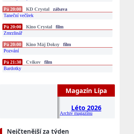
Pá 20:00
KD Crystal
zábava
Taneční večírek
Pá 20:00
Kino Crystal
film
Zmrzlinář
Pá 20:00
Kino Máj Doksy
film
Pozvání
Pá 21:30
Cvikov
film
Bardotky
Magazín Lípa
Léto 2026
Archiv magazínu
Nejčtenější za týden