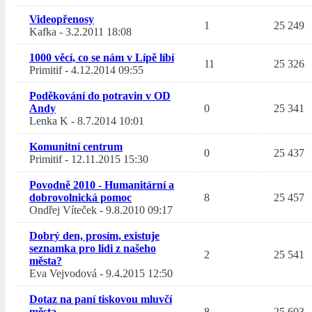
Videopřenosy
1
25 249
Kafka
-
3.2.2011 18:08
1000 věcí, co se nám v Lípě líbí
11
25 326
Primitif
-
4.12.2014 09:55
Poděkování do potravin v OD
Andy
0
25 341
Lenka K
-
8.7.2014 10:01
Komunitní centrum
0
25 437
Primitif
-
12.11.2015 15:30
Povodně 2010 - Humanitární a
dobrovolnická pomoc
8
25 457
Ondřej Víteček
-
9.8.2010 09:17
Dobrý den, prosím, existuje
seznamka pro lidi z našeho
2
25 541
města?
Eva Vejvodová
-
9.4.2015 12:50
Dotaz na paní tiskovou mluvčí
města
8
25 603