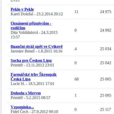
Peklo v Pekle
11
24 975
Karel Doležal
-
23.2.2014 20:12
Oznámení příznivcům -
rodičům
0
24 992
Dita Vohlídalová
-
24.3.2015
13:57
finanční stráž opět ve Cvikově
4
25 034
Jaroslav Beneš
-
1.8.2015 16:16
Socha pro Českou Lípu
0
25 042
Primitif
-
13.11.2013 23:01
Farmářské trhy Škroupák
Česká Lípa
68
25 065
Lucie H.
-
18.5.2011 17:01
Dohoda s Merym
1
25 095
Primitif
-
5.2.2015 08:57
Vzpomínka...
0
25 117
Fidel Čech
-
27.9.2012 00:10