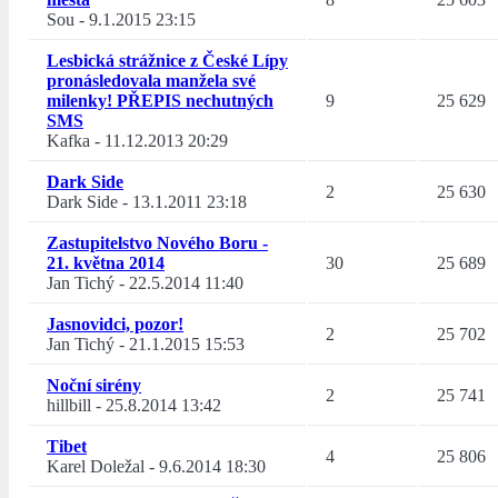
Sou
-
9.1.2015 23:15
Lesbická strážnice z České Lípy
pronásledovala manžela své
milenky! PŘEPIS nechutných
9
25 629
SMS
Kafka
-
11.12.2013 20:29
Dark Side
2
25 630
Dark Side
-
13.1.2011 23:18
Zastupitelstvo Nového Boru -
21. května 2014
30
25 689
Jan Tichý
-
22.5.2014 11:40
Jasnovidci, pozor!
2
25 702
Jan Tichý
-
21.1.2015 15:53
Noční sirény
2
25 741
hillbill
-
25.8.2014 13:42
Tibet
4
25 806
Karel Doležal
-
9.6.2014 18:30