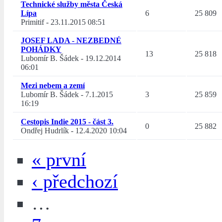
Technické služby města Česká
Lípa
6
25 809
Primitif
-
23.11.2015 08:51
JOSEF LADA - NEZBEDNÉ
POHÁDKY
13
25 818
Lubomír B. Šádek
-
19.12.2014
06:01
Mezi nebem a zemí
Lubomír B. Šádek
-
7.1.2015
3
25 859
16:19
Cestopis Indie 2015 - část 3.
0
25 882
Ondřej Hudrlík
-
12.4.2020 10:04
« první
‹ předchozí
…