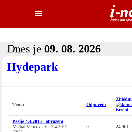
Dnes je
09. 08. 2026
Hydepark
Zhlédnu
Téma
Odpovědí
Pašije 4.4.2015 - obrazem
Michal Vencovský
-
5.4.2015
0
24 961
23:21