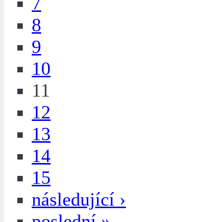
7
8
9
10
11
12
13
14
15
následující ›
poslední »