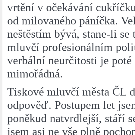
vrtění v očekávání cukříčk
od milovaného páníčka. V
neštěstím bývá, stane-li se 
mluvčí profesionálním poli
verbální neurčitosti je poté
mimořádná.
Tiskové mluvčí města ČL d
odpověď. Postupem let jse
poněkud natvrdlejší, stáří se
jsem asi ne vše plně pochop