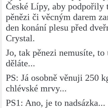
České Lípy, aby podpořily 
pěnězi či věcným darem z
den konání plesu před dve
Crystal.
Jo, tak pěnezi nemusíte, to 
děláte...
PS: Já osobně věnuji 250 kg
chlévské mrvy...
PS1: Ano, je to nadsázka...