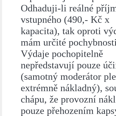
Odhaduji-li reálné příj
vstupného (490,- Kč x
kapacita), tak oproti v
mám určité pochybnosti
Výdaje pochopitelně
nepředstavují pouze úči
(samotný moderátor ple
extrémně nákladný), so
chápu, že provozní nákl
pouze přehozením kaps