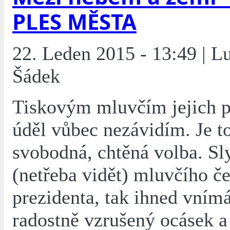
PLES MĚSTA
22. Leden 2015 - 13:49 | L
Šádek
Tiskovým mluvčím jejich p
úděl vůbec nezávidím. Je to
svobodná, chtěná volba. Sl
(netřeba vidět) mluvčího č
prezidenta, tak ihned vním
radostně vzrušený ocásek a