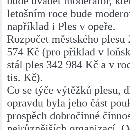
bude uvádět moderátor, kte
letošním roce bude modero
například i Ples v opeře.
Rozpočet městského plesu 
574 Kč (pro příklad v loňs
stál ples 342 984 Kč a v r
tis. Kč).
Co se týče výtěžků plesu, d
opravdu byla jeho část po
prospěch dobročinné činnos
nejrůznějších organizací. O