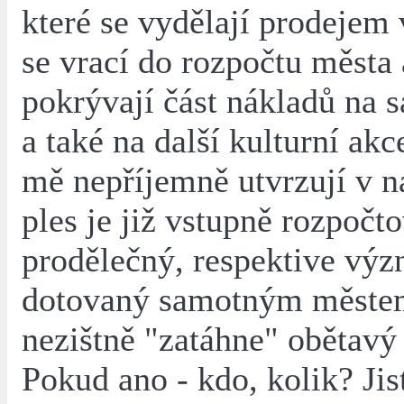
které se vydělají prodejem
se vrací do rozpočtu města 
pokrývají část nákladů na 
a také na další kulturní akc
mě nepříjemně utvrzují v n
ples je již vstupně rozpočt
prodělečný, respektive vý
dotovaný samotným měste
nezištně "zatáhne" obětavý
Pokud ano - kdo, kolik? Jis