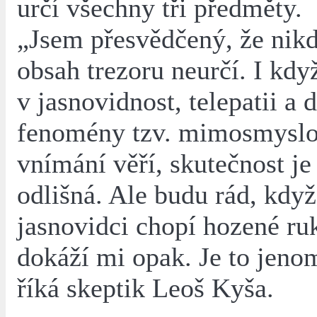
určí všechny tři předměty.
„Jsem přesvědčený, že nik
obsah trezoru neurčí. I kdy
v jasnovidnost, telepatii a d
fenomény tzv. mimosmysl
vnímání věří, skutečnost je
odlišná. Ale budu rád, když
jasnovidci chopí hozené ru
dokáží mi opak. Je to jeno
říká skeptik Leoš Kyša.