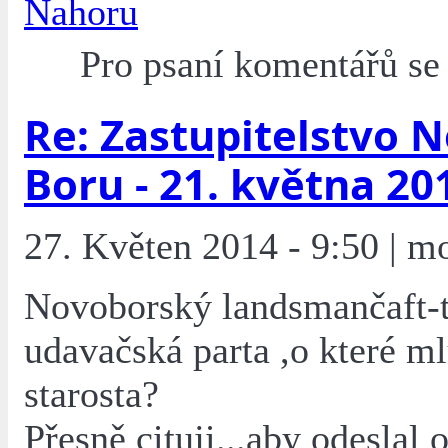
Nahoru
Pro psaní komentářů s
Re: Zastupitelstvo 
Boru - 21. května 20
27. Květen 2014 - 9:50 | m
Novoborský landsmančaft-t
udavačská parta ,o které ml
starosta?
Přesně cituji...aby odeslal 