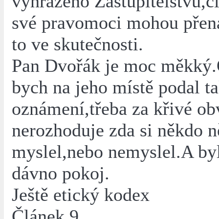
vyhrazeno Zastupitelstvu,či
své pravomoci mohou přená
to ve skutečnosti.
Pan Dvořák je moc měkký
bych na jeho místě podal t
oznámení,třeba za křivé ob
nerozhoduje zda si někdo 
myslel,nebo nemyslel.A by
dávno pokoj.
Ještě etický kodex
Článek 9