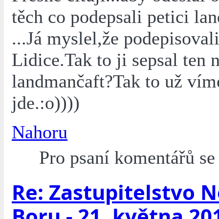
těch co podepsali petici la
...Já myslel,že podepisovali
Lidice.Tak to ji sepsal ten
landmančaft?Tak to už vím
jde.:o))))
Nahoru
Pro psaní komentářů s
Re: Zastupitelstvo 
Boru - 21. května 20