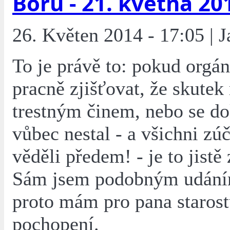
Boru - 21. května 20
26. Květen 2014 - 17:05 | 
To je právě to: pokud orgá
pracně zjišťovat, že skutek
trestným činem, nebo se d
vůbec nestal - a všichni zúč
věděli předem! - je to jistě 
Sám jsem podobným udáním
proto mám pro pana staros
pochopení.