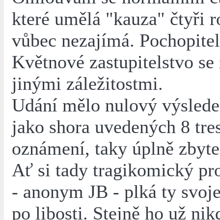
které umělá "kauza" čtyři r
vůbec nezajímá. Pochopitel
Květnové zastupitelstvo se
jinými záležitostmi.
Udání mělo nulový výslede
jako shora uvedených 8 tre
oznámení, taky úplně zbyt
Ať si tady tragikomický pr
- anonym JB - plká ty svoj
po libosti. Stejně ho už ni