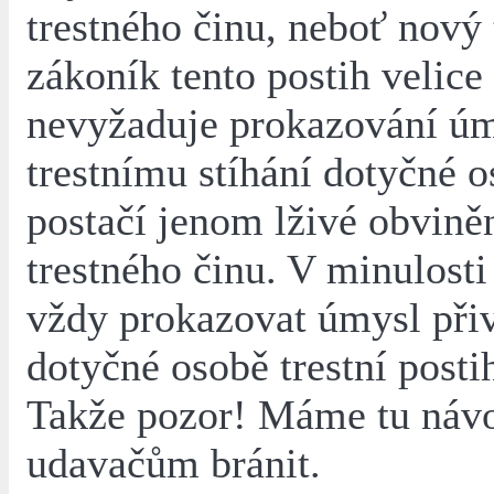
trestného činu, neboť nový 
zákoník tento postih velice 
nevyžaduje prokazování úm
trestnímu stíhání dotyčné o
postačí jenom lživé obviněn
trestného činu. V minulosti
vždy prokazovat úmysl při
dotyčné osobě trestní posti
Takže pozor! Máme tu návo
udavačům bránit.