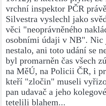
vrchní inspektor PČR práv
Silvestra vyslechl jako svěd
věci "neoprávněného naklá
osobními údaji v NB". Nic 
nestalo, ani toto udání se n
byl promarněn čas všech z
na MěÚ, na Policii ČR, i p
kteří "zločin" museli vyřiz
pan udavač a jeho kolegové 
tetelili blahem...