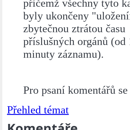
přičemž všechny tyto k
byly ukončeny "uložení
zbytečnou ztrátou času
příslušných orgánů (od 
minuty záznamu).
Pro psaní komentářů s
Přehled témat
Komentáře