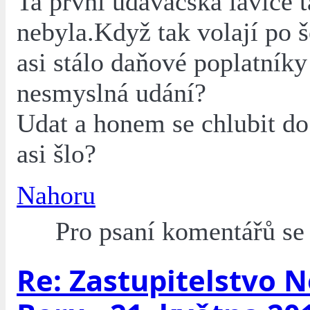
Ta první udavačská lavice t
nebyla.Když tak volají po š
asi stálo daňové poplatníky
nesmyslná udání?
Udat a honem se chlubit do
asi šlo?
Nahoru
Pro psaní komentářů s
Re: Zastupitelstvo 