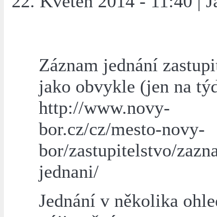
22. Květen 2014 - 11:40 | J
Záznam jednání zastupi
jako obvykle (jen na tý
http://www.novy-
bor.cz/cz/mesto-novy-
bor/zastupitelstvo/zazn
jednani/
Jednání v několika ohl