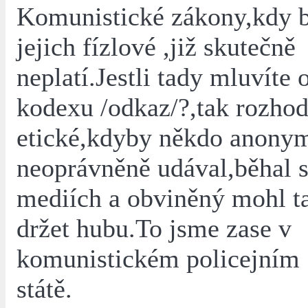
Komunistické zákony,kdy by
jejich fízlové ,již skutečně
neplatí.Jestli tady mluvíte 
kodexu /odkaz/?,tak rozhod
etické,kdyby někdo anony
neoprávněně udával,běhal s
mediích a obviněný mohl t
držet hubu.To jsme zase v
komunistickém policejním
státě.