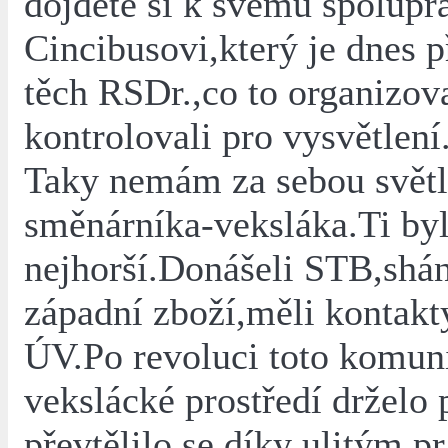
dojděte si k svému spolupr
Cincibusovi,který je dnes 
těch RSDr.,co to organizova
kontrolovali pro vysvětlení
Taky nemám za sebou světl
směnárníka-veksláka.Ti byl
nejhorší.Donášeli STB,shán
západní zboží,měli kontakt
ÚV.Po revoluci toto komuni
vekslácké prostředí drželo 
převtělilo se díky ulitým p