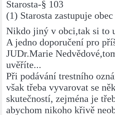
Starosta-§ 103
(1) Starosta zastupuje obec
Nikdo jiný v obci,tak si to
A jedno doporučení pro příš
JUDr.Marie Nedvědové,to
uvěříte...
Při podávání trestního ozn
však třeba vyvarovat se ně
skutečností, zejména je tře
abychom nikoho křivě neobv