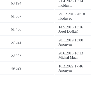
21.4.2023 15:14
63 194
moldavit
29.12.2013 20:18
61 557
hlodavec
14.5.2015 13:16
61 456
Josef Doškář
28.1.2019 13:00
57 822
Anonym
20.6.2013 18:13
53 447
Michal Mach
16.2.2022 17:46
49 529
Anonym