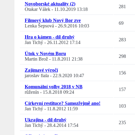
Novoborské aktuality (2)
281
Otakar Válek
-
11.10.2019 13:18
Filmový klub Nový Bor zve
69
Lenka Šepsová
-
26.9.2016 10:03
Hra o kámen - díl druhý
283
Jan Tichý
-
26.11.2012 17:14
Útok v Novém Boru
298
Martin Brož
-
11.8.2011 21:38
Zajímavé výročí
156
jaroslav fiala
-
22.9.2020 10:47
Komunální volby 2018 v NB
157
růženín
-
15.8.2018 09:24
Církevní restituce? Samozřejmě ano!
103
Jan Tichý
-
11.8.2012 11:59
Ukrajina - díl druhý
235
Jan Tichý
-
28.4.2014 17:54