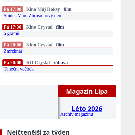
Pá 17:00
Kino Máj Doksy
film
Spider-Man: Zbrusu nový den
Pá 17:30
Kino Crystal
film
6 gramů
Pá 20:00
Kino Crystal
film
Zmrzlinář
Pá 20:00
KD Crystal
zábava
Taneční večírek
Magazín Lípa
Léto 2026
Archiv magazínu
Nejčtenější za týden