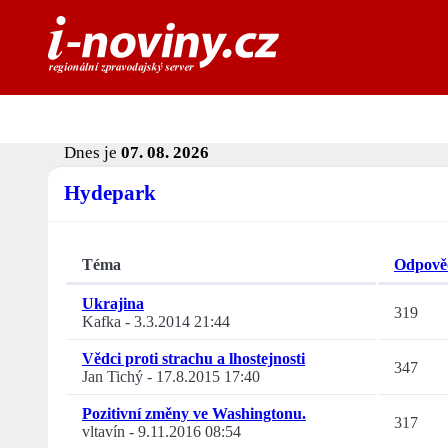
Dnes je
07. 08. 2026
Hydepark
Téma
Odpově
Ukrajina
319
Kafka
-
3.3.2014 21:44
Vědci proti strachu a lhostejnosti
347
Jan Tichý
-
17.8.2015 17:40
Pozitivní změny ve Washingtonu.
317
vltavín
-
9.11.2016 08:54