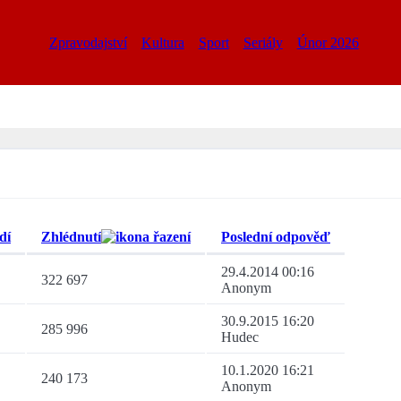
Zpravodajství
Kultura
Sport
Seriály
Únor 2026
dí
Zhlédnutí
Poslední odpověď
29.4.2014 00:16
322 697
Anonym
30.9.2015 16:20
285 996
Hudec
10.1.2020 16:21
240 173
Anonym