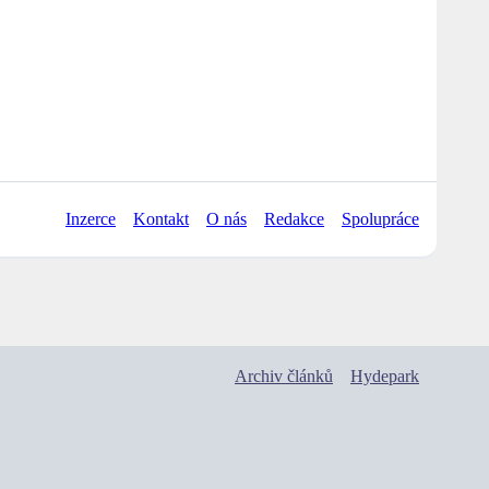
Inzerce
Kontakt
O nás
Redakce
Spolupráce
Archiv článků
Hydepark