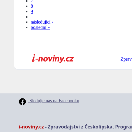
7
8
9
…
následující ›
poslední »
Zprav
Sledujte nás na Facebooku
i-noviny.cz
- Zpravodajství z Českolipska, Progr