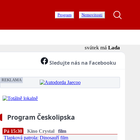
Program
Nemovitosti
svátek má
Lada
Sledujte nás na Facebooku
REKLAMA
Program Českolipska
Pá 15:30
Kino Crystal
film
Tlapková patrola: Dinosauří film