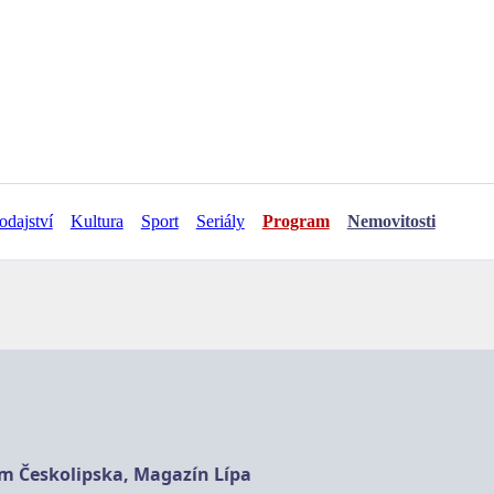
odajství
Kultura
Sport
Seriály
Program
Nemovitosti
am Českolipska, Magazín Lípa