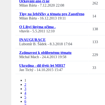
Očkování ano či ne
262
Milan Bárta
-
7.12.2020 22:08
Tipy na žebříčky a témata pro Zaostřeno
14
Milan Bárta
-
16.12.2013 19:11
O Libyi jinýma očima .
138
vltavín
-
5.5.2011 12:10
INAUGURACE
133
Lubomír B. Šádek
-
8.3.2018 17:04
Zajímavost k oblíbenému tématu
229
Michal Mach
-
24.4.2013 19:58
Ukrajina - díl třetí: let MH17
33
Jan Tichý
-
14.10.2015 15:47
1
2
3
4
5
6