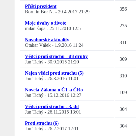
Příští prezident
356
Born in Bor N.
-
29.4.2017 21:29
Moje úvahy o živote
235
milan šupa
-
25.11.2010 12:51
Novoborské aktuality
311
Otakar Válek
-
1.9.2016 11:24
Vědci proti strachu - díl druhý
309
Jan Tichý
-
30.9.2015 21:20
Nejen vědci proti strachu (5)
310
Jan Tichý
-
26.3.2016 11:01
Novela Zákona o ČT a ČRo
109
Jan Tichý
-
15.12.2016 12:27
Vědci proti strachu - 3. díl
304
Jan Tichý
-
26.11.2015 13:01
Proti strachu (6)
304
Jan Tichý
-
26.2.2017 12:11