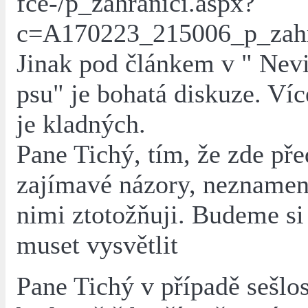
fce-/p_zahranici.aspx?
c=A170223_215006_p_zah
Jinak pod článkem v " Nev
psu" je bohatá diskuze. Ví
je kladných.
Pane Tichý, tím, že zde př
zajímavé názory, neznamená
nimi ztotožňuji. Budeme si 
muset vysvětlit
Pane Tichý v případě sešlo