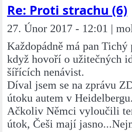
Re: Proti strachu (6)
27. Únor 2017 - 12:01 | mo
Každopádně má pan Tichý 
když hovoří o užitečných id
šířících nenávist.
Díval jsem se na zprávu Z
útoku autem v Heidelbergu
Ačkoliv Němci vyloučili te
útok, Češi mají jasno...Ne