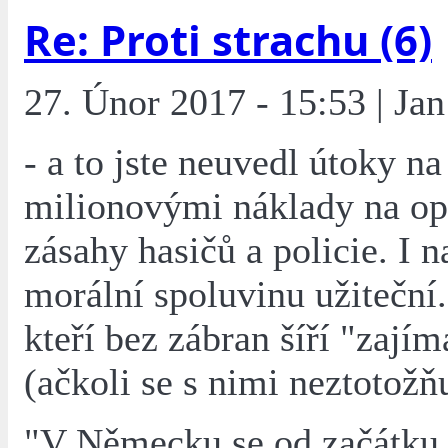
Re: Proti strachu (6)
27. Únor 2017 - 15:53 | Jan
- a to jste neuvedl útoky n
milionovými náklady na op
zásahy hasičů a policie. I n
morální spoluvinu užiteční..
kteří bez zábran šíří "zají
(ačkoli se s nimi neztotožňu
"V Německu se od začátku r