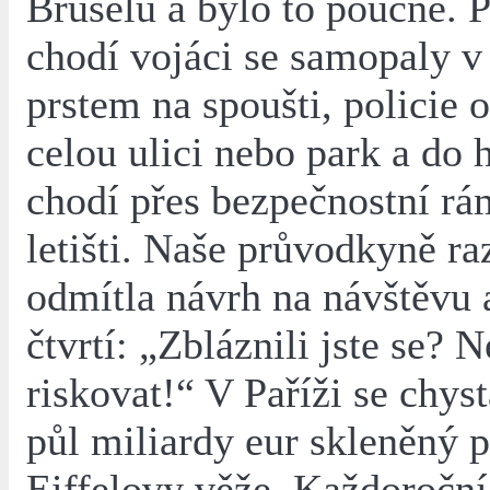
Bruselu a bylo to poučné. P
chodí vojáci se samopaly v 
prstem na spoušti, policie 
celou ulici nebo park a do 
chodí přes bezpečnostní rá
letišti. Naše průvodkyně ra
odmítla návrh na návštěvu
čtvrtí: „Zbláznili jste se?
riskovat!“ V Paříži se chyst
půl miliardy eur skleněný p
Eiffelovy věže. Každoroční