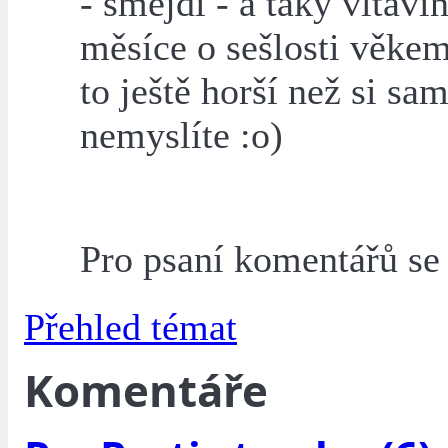
- šmejdi - a taky vltavín
měsíce o sešlosti věke
to ještě horší než si sa
nemyslíte :o)
Pro psaní komentářů s
Přehled témat
Komentáře