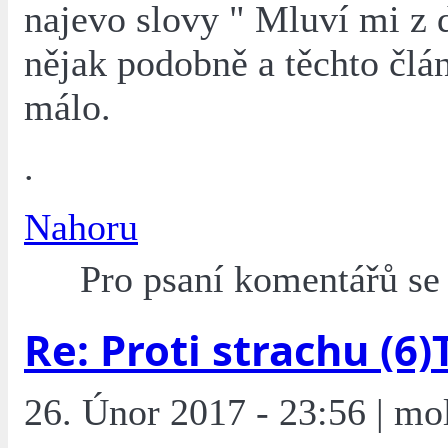
najevo slovy " Mluví mi z 
nějak podobně a těchto člá
málo.
.
Nahoru
Pro psaní komentářů s
Re: Proti strachu (6)T
26. Únor 2017 - 23:56 | mo