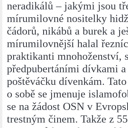
neradikálů – jakými jsou tře
mírumilovné nositelky hid
čádorů, nikábů a burek a je
mírumilovnější halal řezníc
praktikanti mnohoženství, 
předpubertáními dívkami a
poštěváčku dívenkám. Tato
o sobě se jmenuje islamofo
se na žádost OSN v Evropsk
trestným činem. Takže z 5