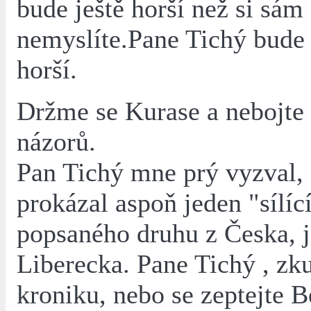
bude ještě horší než si sám
nemyslíte.Pane Tichý bude 
horší.
Držme se Kurase a nebojte 
názorů.
Pan Tichý mne prý vyzval,
prokázal aspoň jeden "sílíc
popsaného druhu z Česka, j
Liberecka. Pane Tichý , zk
kroniku, nebo se zeptejte 