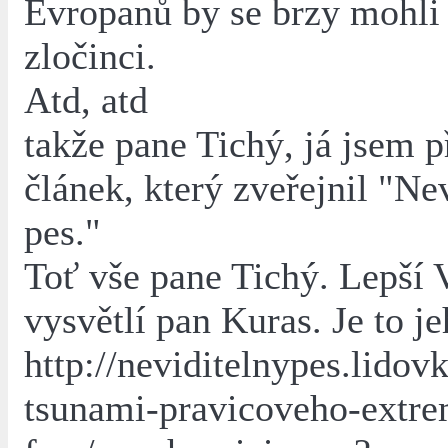
Evropanů by se brzy mohli 
zločinci.
Atd, atd
takže pane Tichý, já jsem p
článek, který zveřejnil "Ne
pes."
Toť vše pane Tichý. Lepší
vysvětlí pan Kuras. Je to je
http://neviditelnypes.lidov
tsunami-pravicoveho-extr