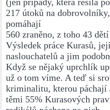
(jen případy, která řešila po
217 útoků na dobrovolníky,
pomáhají
560 zraněno, z toho 43 dětí
Výsledek práce Kurasů, jej
naslouchatelů a jim podobn
Když se nějaký uprchlík upr
už o tom víme. A teď si sr
kriminalitu, kterou páchají 
těmi 55% Kurasových prav