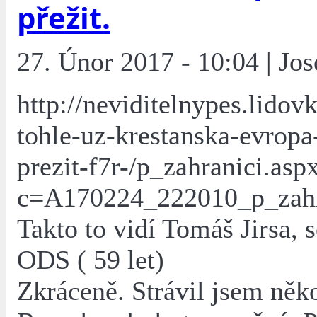
přežit.
27. Únor 2017 - 10:04 | Jo
http://neviditelnypes.lidov
tohle-uz-krestanska-evrop
prezit-f7r-/p_zahranici.asp
c=A170224_222010_p_zah
Takto to vidí Tomáš Jirsa, 
ODS ( 59 let)
Zkráceně. Strávil jsem něko