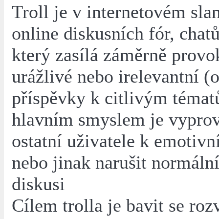
Troll je v internetovém sla
online diskusních fór, chatů
který zasílá záměrně provok
urážlivé nebo irelevantní (o
příspěvky k citlivým témat
hlavním smyslem je vypro
ostatní uživatele k emotivn
nebo jinak narušit normáln
diskusi
Cílem trolla je bavit se ro