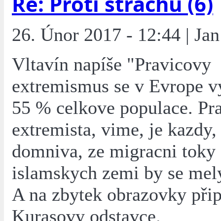
Re: Proti strachu (6)
26. Únor 2017 - 12:44 | Jan
Vltavín napíše "Pravicovy
extremismus se v Evrope v
55 % celkove populace. Pr
extremista, vime, je kazdy,
domniva, ze migracni toky 
islamskych zemi by se mely
A na zbytek obrazovky přip
Kurasovy odstavce.