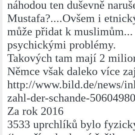
náhodou ten duševně naru
Mustafa?....Ovšem i etnic
může přidat k muslimům...
psychickými problémy.
Takových tam mají 2 milion
Němce však daleko více za
http://www.bild.de/news/in
zahl-der-schande-50604980
Za rok 2016
3533 uprchlíků bylo fyzic