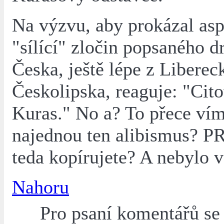
Na výzvu, aby prokázal as
"sílící" zločin popsaného d
Česka, ještě lépe z Liberec
Českolipska, reaguje: "Cit
Kuras." No a? To přece vím
najednou ten alibismus? P
teda kopírujete? A nebylo
Nahoru
Pro psaní komentářů s