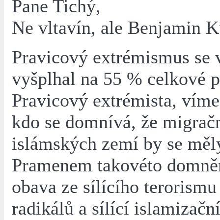
Pane Tichý,
Ne vltavín, ale Benjamin K
Pravicový extrémismus se 
vyšplhal na 55 % celkové p
Pravicový extrémista, víme
kdo se domnívá, že migračn
islámských zemí by se měly
Pramenem takovéto domně
obava ze sílícího terorism
radikálů a sílící islamizačn