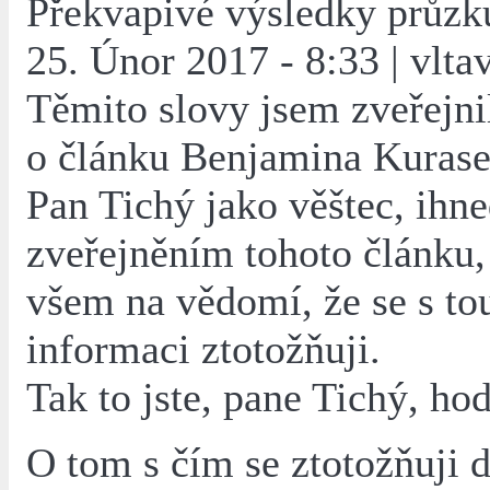
Překvapivé výsledky průz
25. Únor 2017 - 8:33 | vlta
Těmito slovy jsem zveřejni
o článku Benjamina Kurase
Pan Tichý jako věštec, ihne
zveřejněním tohoto článku
všem na vědomí, že se s to
informaci ztotožňuji.
Tak to jste, pane Tichý, h
O tom s čím se ztotožňuji