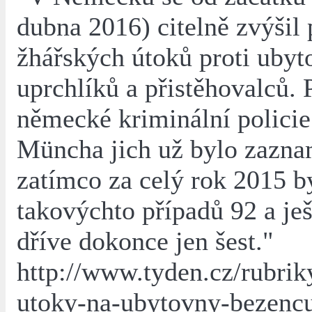
dubna 2016) citelně zvýšil 
žhářských útoků proti uby
uprchlíků a přistěhovalců. 
německé kriminální polici
Müncha jich už bylo zazna
zatímco za celý rok 2015 b
takovýchto případů 92 a ješ
dříve dokonce jen šest."
http://www.tyden.cz/rubrik
utoky-na-ubytovny-bezenc