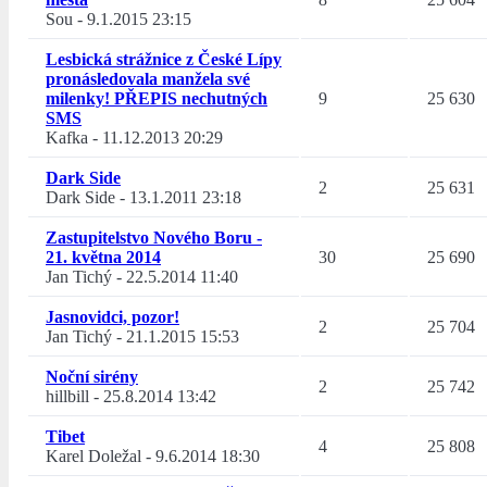
Sou
-
9.1.2015 23:15
Lesbická strážnice z České Lípy
pronásledovala manžela své
milenky! PŘEPIS nechutných
9
25 630
SMS
Kafka
-
11.12.2013 20:29
Dark Side
2
25 631
Dark Side
-
13.1.2011 23:18
Zastupitelstvo Nového Boru -
21. května 2014
30
25 690
Jan Tichý
-
22.5.2014 11:40
Jasnovidci, pozor!
2
25 704
Jan Tichý
-
21.1.2015 15:53
Noční sirény
2
25 742
hillbill
-
25.8.2014 13:42
Tibet
4
25 808
Karel Doležal
-
9.6.2014 18:30