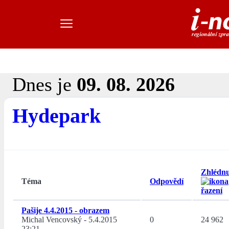
Dnes je
09. 08. 2026
Hydepark
Zhlédnu
Téma
Odpovědí
Pašije 4.4.2015 - obrazem
Michal Vencovský
-
5.4.2015
0
24 962
23:21