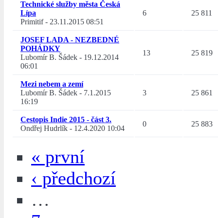
Technické služby města Česká
Lípa
6
25 811
Primitif
-
23.11.2015 08:51
JOSEF LADA - NEZBEDNÉ
POHÁDKY
13
25 819
Lubomír B. Šádek
-
19.12.2014
06:01
Mezi nebem a zemí
Lubomír B. Šádek
-
7.1.2015
3
25 861
16:19
Cestopis Indie 2015 - část 3.
0
25 883
Ondřej Hudrlík
-
12.4.2020 10:04
« první
‹ předchozí
…