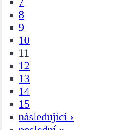
7
8
9
10
11
12
13
14
15
následující ›
poslední »