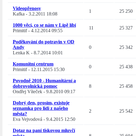
Videopřenosy
1
25 250
Kafka
-
3.2.2011 18:08
1000 věcí, co se nám v Lípě líbí
11
25 327
Primitif
-
4.12.2014 09:55
Poděkování do potravin v OD
Andy
0
25 342
Lenka K
-
8.7.2014 10:01
Komunitní centrum
0
25 438
Primitif
-
12.11.2015 15:30
Povodně 2010 - Humanitární a
dobrovolnická pomoc
8
25 458
Ondřej Víteček
-
9.8.2010 09:17
Dobrý den, prosím, existuje
seznamka pro lidi z našeho
2
25 542
města?
Eva Vejvodová
-
9.4.2015 12:50
Dotaz na paní tiskovou mluvčí
města
8
25 604