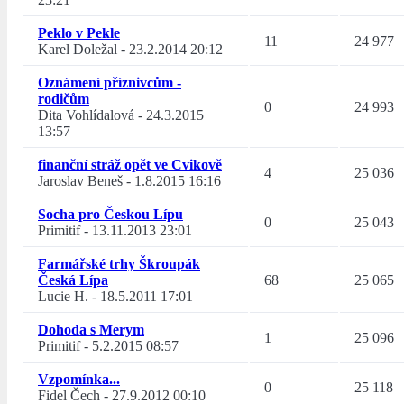
Peklo v Pekle
11
24 977
Karel Doležal
-
23.2.2014 20:12
Oznámení příznivcům -
rodičům
0
24 993
Dita Vohlídalová
-
24.3.2015
13:57
finanční stráž opět ve Cvikově
4
25 036
Jaroslav Beneš
-
1.8.2015 16:16
Socha pro Českou Lípu
0
25 043
Primitif
-
13.11.2013 23:01
Farmářské trhy Škroupák
Česká Lípa
68
25 065
Lucie H.
-
18.5.2011 17:01
Dohoda s Merym
1
25 096
Primitif
-
5.2.2015 08:57
Vzpomínka...
0
25 118
Fidel Čech
-
27.9.2012 00:10