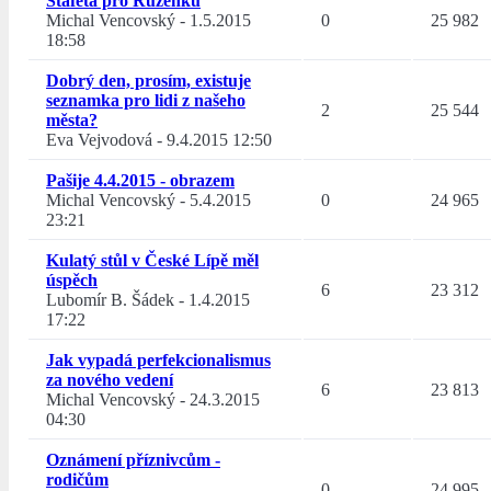
Štafeta pro Růženku
Michal Vencovský
-
1.5.2015
0
25 982
18:58
Dobrý den, prosím, existuje
seznamka pro lidi z našeho
2
25 544
města?
Eva Vejvodová
-
9.4.2015 12:50
Pašije 4.4.2015 - obrazem
Michal Vencovský
-
5.4.2015
0
24 965
23:21
Kulatý stůl v České Lípě měl
úspěch
6
23 312
Lubomír B. Šádek
-
1.4.2015
17:22
Jak vypadá perfekcionalismus
za nového vedení
6
23 813
Michal Vencovský
-
24.3.2015
04:30
Oznámení příznivcům -
rodičům
0
24 995