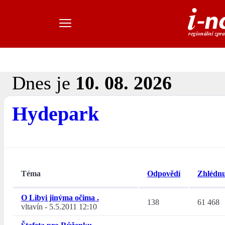
Dnes je
10. 08. 2026
Hydepark
Téma
Odpovědí
Zhlédnu
O Libyi jinýma očima .
138
61 468
vltavín
-
5.5.2011 12:10