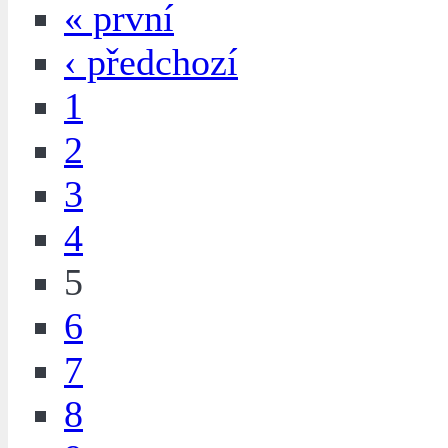
« první
‹ předchozí
1
2
3
4
5
6
7
8