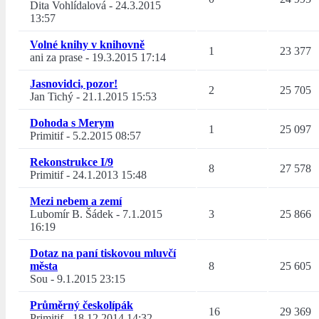
Dita Vohlídalová
-
24.3.2015
13:57
Volné knihy v knihovně
1
23 377
ani za prase
-
19.3.2015 17:14
Jasnovidci, pozor!
2
25 705
Jan Tichý
-
21.1.2015 15:53
Dohoda s Merym
1
25 097
Primitif
-
5.2.2015 08:57
Rekonstrukce I/9
8
27 578
Primitif
-
24.1.2013 15:48
Mezi nebem a zemí
Lubomír B. Šádek
-
7.1.2015
3
25 866
16:19
Dotaz na paní tiskovou mluvčí
města
8
25 605
Sou
-
9.1.2015 23:15
Průměrný českolípák
16
29 369
Primitif
-
18.12.2014 14:32