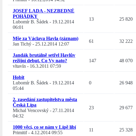
JOSEF LADA - NEZBEDNÉ
POHÁDKY
13
25 820
Lubomír B. Šádek
-
19.12.2014
06:01
Mše za Václava Havla (záznam)
61
32 222
Jan Tichý
-
25.12.2014 12:07
Jandák brutálně setřel Havlův
režijní debut. Co Vy nato?
147
48 070
vltavín
-
16.3.2011 07:59
Hobit
Lubomír B. Šádek
-
19.12.2014
0
26 948
05:44
2. zasedání zastupitelstva města
Česká Lípa
23
29 677
Michal Vencovský
-
27.11.2014
04:32
1000 věcí, co se nám v Lípě líbí
11
25 328
Primitif
-
4.12.2014 09:55