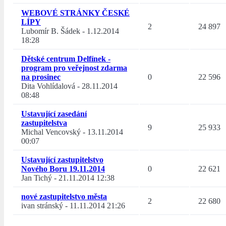
WEBOVÉ STRÁNKY ČESKÉ
LÍPY
2
24 897
Lubomír B. Šádek
-
1.12.2014
18:28
Dětské centrum Delfínek -
program pro veřejnost zdarma
na prosinec
0
22 596
Dita Vohlídalová
-
28.11.2014
08:48
Ustavující zasedání
zastupitelstva
9
25 933
Michal Vencovský
-
13.11.2014
00:07
Ustavující zastupitelstvo
Nového Boru 19.11.2014
0
22 621
Jan Tichý
-
21.11.2014 12:38
nové zastupitelstvo města
2
22 680
ivan stránský
-
11.11.2014 21:26