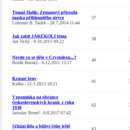
Tomáš Halík: Zemanovi přirostla
maska přihlouplého strýce
37
Lubomír B. Šádek
-
28.7.2014 11:44
Jak zabít JAKÉKOLI téma
38
Jan Tichý
-
9.10.2015 09:22
Nevíte co se děje v Crystalexu...?
40
Borák Borský
-
6.12.2011 13:17
Krásné ženy
41
Kafka
-
21.1.2013 18:21
Vzpomínka na obránce
československých hranic z roku
42
1938
Jaroslav Beneš
-
6.8.2017 07:42
Sčítání lidu a bůhví čeho ještě
43