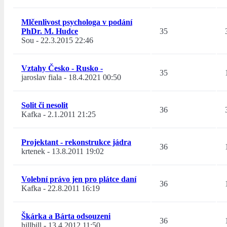
Mlčenlivost psychologa v podání
PhDr. M. Hudce
35
Sou
-
22.3.2015 22:46
Vztahy Česko - Rusko -
35
jaroslav fiala
-
18.4.2021 00:50
Solit či nesolit
36
Kafka
-
2.1.2011 21:25
Projektant - rekonstrukce jádra
36
krtenek
-
13.8.2011 19:02
Volební právo jen pro plátce daní
36
Kafka
-
22.8.2011 16:19
Škárka a Bárta odsouzeni
36
hillbill
-
13.4.2012 11:50