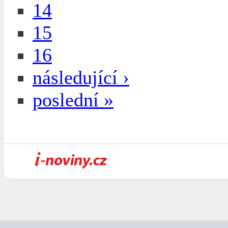
14
15
16
následující ›
poslední »