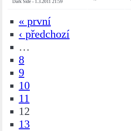
Dark Side
-
1.3.2011 21:59
« první
‹ předchozí
…
8
9
10
11
12
13