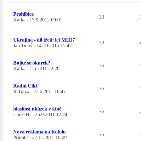
Prohibice
33
Kafka
-
15.9.2012 00:01
Ukrajina - díl třetí: let MH17
33
Jan Tichý
-
14.10.2015 15:47
Bojíte se okurek?
35
Kafka
-
1.6.2011 22:20
Radní Cikl
35
R.Tulka
-
27.6.2011 16:47
hlasitost ukázek v kině
35
Lucie H.
-
25.9.2011 12:24
Nová reklama na Kofolu
35
Primitif
-
27.11.2011 16:09