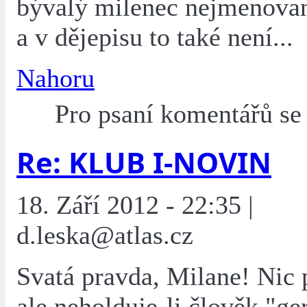
bývalý milenec nejmenovan
a v dějepisu to také není...
Nahoru
Pro psaní komentářů s
Re: KLUB I-NOVIN
18. Září 2012 - 22:35 |
d.leska@atlas.cz
Svatá pravda, Milane! Nic 
ale neholduje-li člověk "