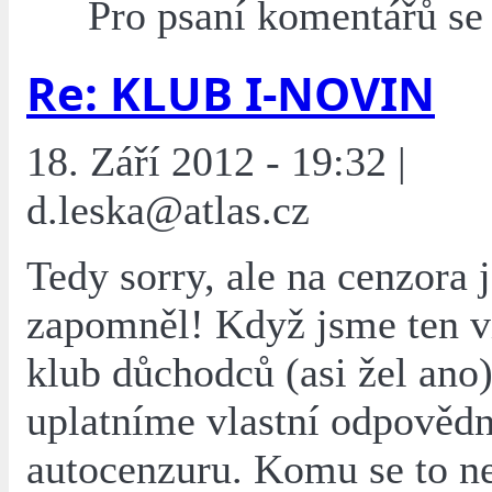
Pro psaní komentářů s
Re: KLUB I-NOVIN
18. Září 2012 - 19:32 |
d.leska@atlas.cz
Tedy sorry, ale na cenzora 
zapomněl! Když jsme ten vi
klub důchodců (asi žel ano)
uplatníme vlastní odpovědn
autocenzuru. Komu se to ne