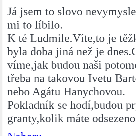
Já jsem to slovo nevymyslel
mi to líbilo.
K té Ludmile.Víte,to je těž
byla doba jiná než je dnes
víme,jak budou naši potomc
třeba na takovou Ivetu Bar
nebo Agátu Hanychovou.
Pokladník se hodí,budou p
granty,kolik máte odsezeno