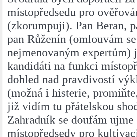
místopředsedu pro ověřová
(zkorumpuji). Pan Beran, p
pan Růženín (omlouvám se
nejmenovaným expertům) js
kandidáti na funkci místop
dohled nad pravdivostí výk
(možná i histerie, promiňte,
již vidím tu přátelskou sho
Zahradník se doufám ujme
místopředsedy pro kultivac