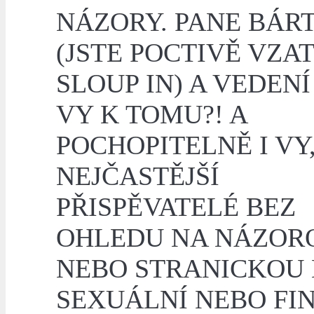
NÁZORY. PANE BÁR
(JSTE POCTIVĚ VZA
SLOUP IN) A VEDENÍ
VY K TOMU?! A
POCHOPITELNĚ I VY
NEJČASTĚJŠÍ
PŘISPĚVATELÉ BEZ
OHLEDU NA NÁZOR
NEBO STRANICKOU
SEXUÁLNÍ NEBO FI