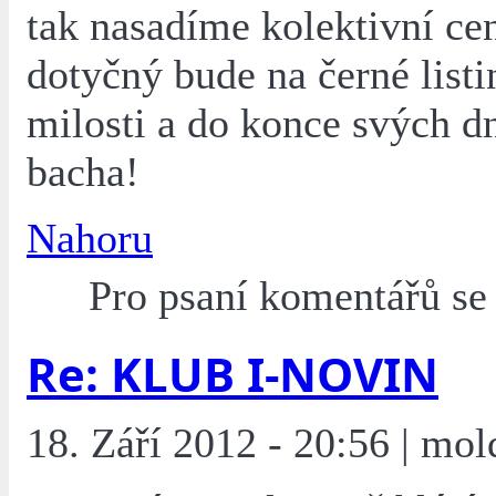
tak nasadíme kolektivní ce
dotyčný bude na černé listi
milosti a do konce svých dn
bacha!
Nahoru
Pro psaní komentářů s
Re: KLUB I-NOVIN
18. Září 2012 - 20:56 | mol