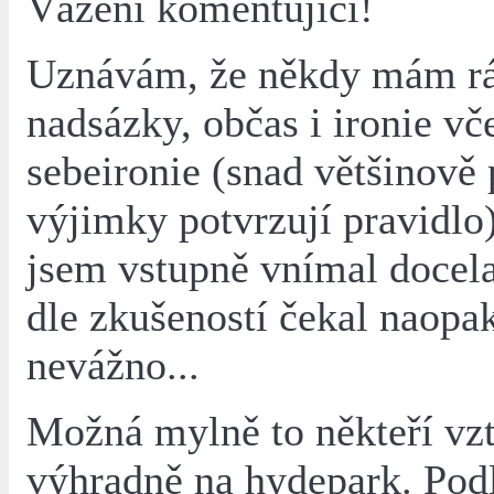
Vážení komentující!
Uznávám, že někdy mám rá
nadsázky, občas i ironie vč
sebeironie (snad většinově p
výjimky potvrzují pravidlo
jsem vstupně vnímal docela
dle zkušeností čekal naopak
nevážno...
Možná mylně to někteří vz
výhradně na hydepark. Pod