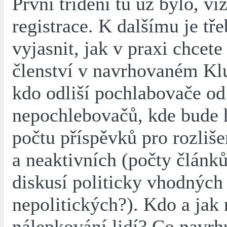
První třídění tu už bylo, vi
registrace. K dalšímu je tře
vyjasnit, jak v praxi chcete
členství v navrhovaném Klu
kdo odliší pochlabovače od
nepochlebovačů, kde bude 
počtu příspěvků pro rozliše
a neaktivních (počty článků
diskusí politicky vhodných 
nepolitických?). Kdo a jak
nálepkování lidí? Co navrh