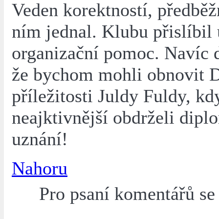
Veden korektností, předběž
ním jednal. Klubu přislíbil 
organizační pomoc. Navíc 
že bychom mohli obnovit D
příležitosti Juldy Fuldy, kd
neajktivnější obdrželi dipl
uznání!
Nahoru
Pro psaní komentářů s