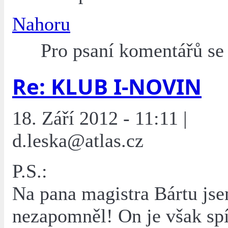
Nahoru
Pro psaní komentářů s
Re: KLUB I-NOVIN
18. Září 2012 - 11:11 |
d.leska@atlas.cz
P.S.:
Na pana magistra Bártu js
nezapomněl! On je však spí