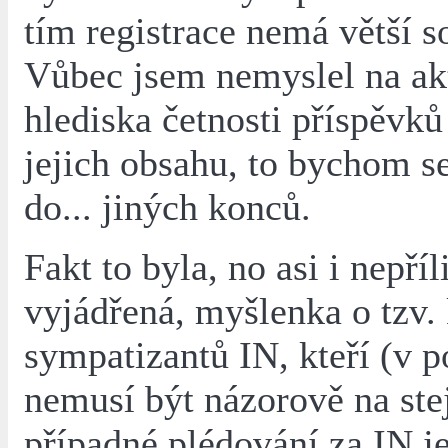
tím registrace nemá větší s
Vůbec jsem nemyslel na akt
hlediska četnosti příspěvků
jejich obsahu, to bychom se
do... jiných konců.
Fakt to byla, no asi i nepříl
vyjádřená, myšlenka o tzv.
sympatizantů IN, kteří (v 
nemusí být názorově na stej
případné plédování za IN je