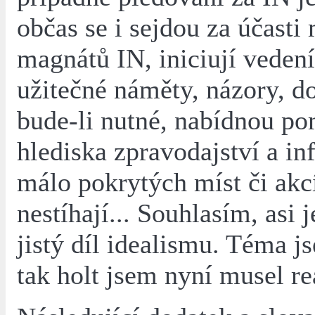
občas se i sejdou za účasti
magnátů IN, iniciují veden
užitečné náměty, názory, d
bude-li nutné, nabídnou p
hlediska zpravodajství a in
málo pokrytých míst či akcí
nestíhají... Souhlasím, asi j
jistý díl idealismu. Téma j
tak holt jsem nyní musel re