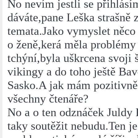
No nevím jestli se přihlás
dáváte,pane Leška strašně 
temata.Jako vymyslet něco 
o ženě,kerá měla problémy
tchýní,byla uškrcena svoji 
vikingy a do toho ještě Ba
Sasko.A jak mám pozitivně 
všechny čtenáře?
No a o ten odznáček Juldy 
taky soutěžit nebudu.Ten je