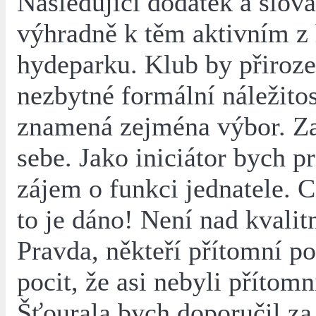
Následující dodatek a slova
výhradně k těm aktivním z 
hydeparku. Klub by přiroze
nezbytné formální náležitos
znamená zejména výbor. Z
sebe. Jako iniciátor bych 
zájem o funkci jednatele. C
to je dáno! Není nad kvalitn
Pravda, někteří přítomní p
pocit, že asi nebyli přítomn
Šťourala bych doporučil za