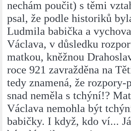
nechám poučit) s těmi vzta
psal, že podle historiků by
Ludmila babička a vychova
Václava, v důsledku rozpor
matkou, kněžnou Drahoslav
roce 921 zavražděna na Tětí
tedy znamená, že rozpory-
snad neměla s tchýní!? Mat
Václava nemohla být tchýn
babičky. I když, kdo ví... J