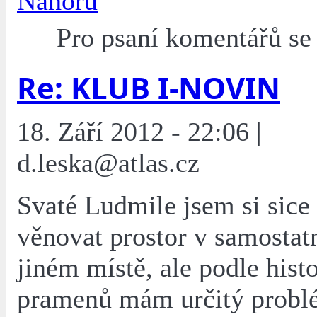
Nahoru
Pro psaní komentářů s
Re: KLUB I-NOVIN
18. Září 2012 - 22:06 |
d.leska@atlas.cz
Svaté Ludmile jsem si sice 
věnovat prostor v samostatn
jiném místě, ale podle hist
pramenů mám určitý problé