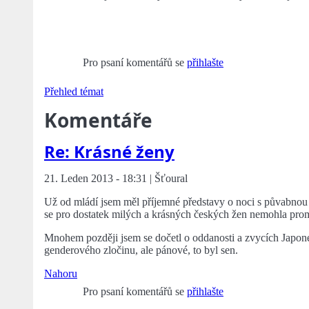
Pro psaní komentářů se
přihlašte
Přehled témat
Komentáře
Re: Krásné ženy
21. Leden 2013 - 18:31 | Šťoural
Už od mládí jsem měl příjemné představy o noci s půvabnou J
se pro dostatek milých a krásných českých žen nemohla prom
Mnohem později jsem se dočetl o oddanosti a zvycích Japonek
genderového zločinu, ale pánové, to byl sen.
Nahoru
Pro psaní komentářů se
přihlašte