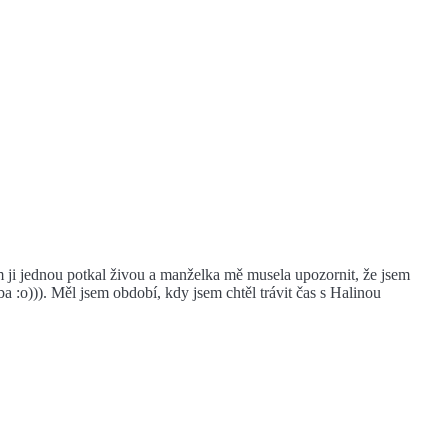
m ji jednou potkal živou a manželka mě musela upozornit, že jsem
 :o))). Měl jsem období, kdy jsem chtěl trávit čas s Halinou