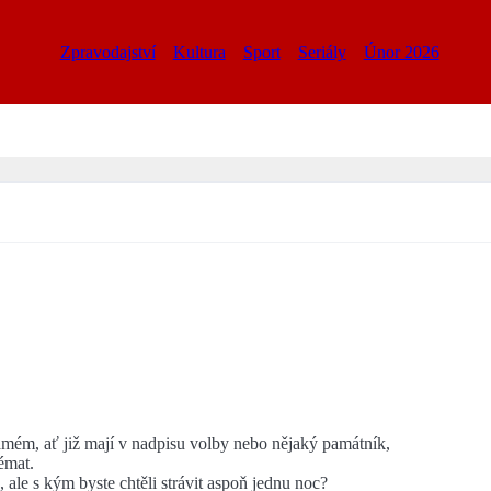
Zpravodajství
Kultura
Sport
Seriály
Únor 2026
samém, ať již mají v nadpisu volby nebo nějaký památník,
émat.
 ale s kým byste chtěli strávit aspoň jednu noc?