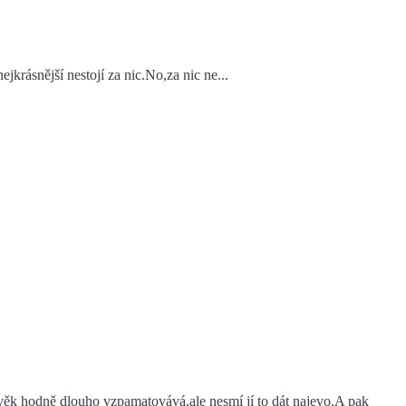
jkrásnější nestojí za nic.No,za nic ne...
ověk hodně dlouho vzpamatovává,ale nesmí jí to dát najevo.A pak