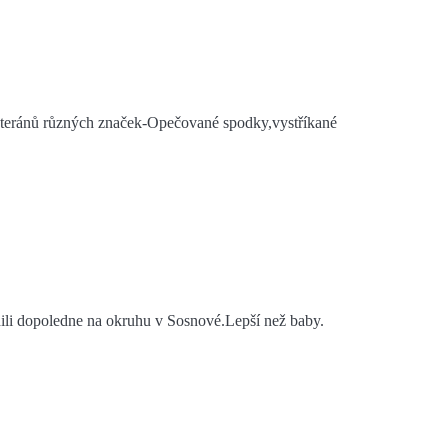
veteránů různých značek-Opečované spodky,vystříkané
dili dopoledne na okruhu v Sosnové.Lepší než baby.