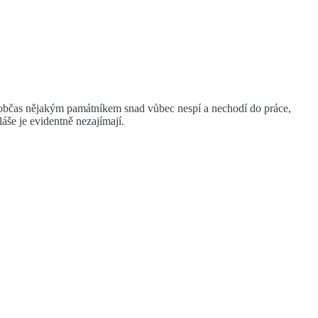
 občas nějakým památníkem snad vůbec nespí a nechodí do práce,
áše je evidentně nezajímají.