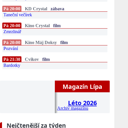
Pá 20:00
KD Crystal
zábava
Taneční večírek
Pá 20:00
Kino Crystal
film
Zmrzlinář
Pá 20:00
Kino Máj Doksy
film
Pozvání
Pá 21:30
Cvikov
film
Bardotky
Magazín Lípa
Léto 2026
Archiv magazínu
Nejčtenější za týden