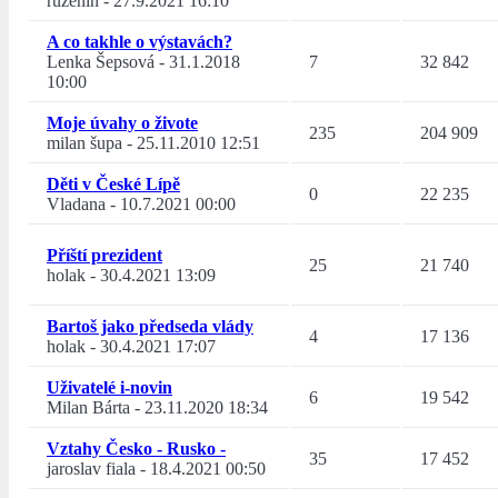
růženín
-
27.9.2021 16:10
A co takhle o výstavách?
Lenka Šepsová
-
31.1.2018
7
32 842
10:00
Moje úvahy o živote
235
204 909
milan šupa
-
25.11.2010 12:51
Děti v České Lípě
0
22 235
Vladana
-
10.7.2021 00:00
Příští prezident
25
21 740
holak
-
30.4.2021 13:09
Bartoš jako předseda vlády
4
17 136
holak
-
30.4.2021 17:07
Uživatelé i-novin
6
19 542
Milan Bárta
-
23.11.2020 18:34
Vztahy Česko - Rusko -
35
17 452
jaroslav fiala
-
18.4.2021 00:50