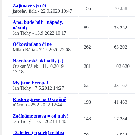
Zajímavé výročí
156
70 338
jaroslav fiala
-
22.9.2020 10:47
Ano, bude hůř - nápady,
návody
89
33 252
Jan Tichý
-
13.9.2022 10:17
Očkování ano či ne
262
63 202
Milan Bárta
-
7.12.2020 22:08
Novoborské aktuality (2)
Otakar Válek
-
11.10.2019
281
102 620
13:18
My jsme Evropa!
62
33 167
Jan Tichý
-
7.5.2012 14:27
Ruská agrese na Ukrajině
198
41 463
růženín
-
25.2.2022 12:44
Začínáme znova = od nuly!
148
17 284
Jan Tichý
-
16.1.2023 13:46
13. leden (=pátek) se blíží