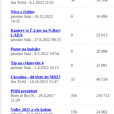
50
14 534
Jan Tichý
-
6.1.2023 11:02
Něco z češtiny
jaroslav fiala
-
10.12.2022
0
16 096
14:32
Kamery (z Č.Lípy na N.Bor)
LADA
0
22 013
jaroslav fiala
-
27.6.2022 08:15
Pozor na bubáky
0
20 898
jaroslav fiala
-
8.5.2022 10:54
Tip na cyklovýlet 4
0
21 881
jaroslav fiala
-
1.4.2022 16:15
Ukrajina - díl třetí: let MH17
33
49 534
Jan Tichý
-
14.10.2015 15:47
Příští prezident
Born in Bor N.
-
29.4.2017
356
210 712
21:29
Volby 2021 a vše kolem
150
24 802