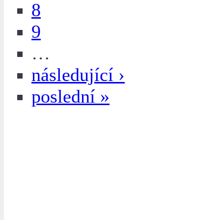
8
9
…
následující ›
poslední »