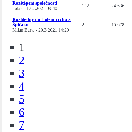
Rozštěpení společnosti
122
24 636
holak
-
17.2.2021 09:40
Rozhledny na Holém vrchu a
Špičáku
2
15 678
Milan Bárta
-
20.3.2021 14:29
1
2
3
4
5
6
7